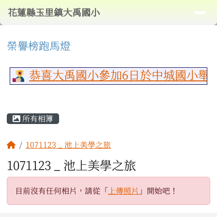
導覽列
花蓮縣玉里鎮大禹國小
跳至主內容區
花蓮縣玉里鎮大禹國小
頁尾區域
⏸
上中區域內容
榮譽榜跑馬燈
恭喜大禹國小參加6日於中城國小舉
主內容區域
所有相簿
回首頁
1071123 _ 池上美學之旅
1071123 _ 池上美學之旅
目前沒有任何相片，請從「
上傳照片
」開始吧！