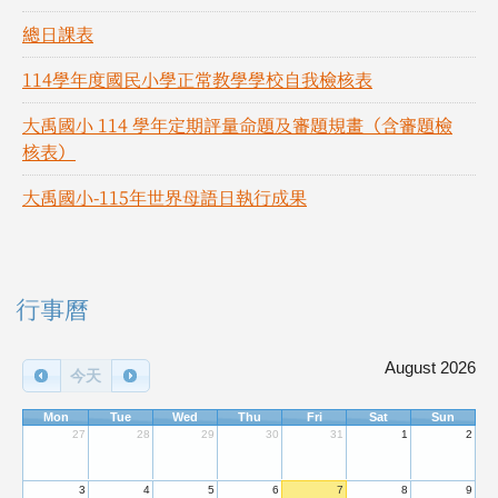
總日課表
114學年度國民小學正常教學學校自我檢核表
大禹國小 114 學年定期評量命題及審題規畫（含審題檢
核表）
大禹國小-115年世界母語日執行成果
右邊區域內容
行事曆
August 2026
今天
Mon
Tue
Wed
Thu
Fri
Sat
Sun
27
28
29
30
31
1
2
3
4
5
6
7
8
9