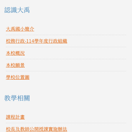
左邊區域內容
認識大禹
大禹國小簡介
校務行政-114學年度行政組織
本校概況
本校願景
學校位置圖
教學相關
課程計畫
校長及教師公開授課實施辦法