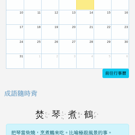
10
11
12
13
14
15
16
17
18
19
20
21
22
23
24
25
26
27
28
29
30
31
1
2
3
4
5
6
前往行事曆
成語隨時背
焚
琴
煮
鶴
ㄑ
ㄈ
ㄓ
ㄏ
ˊ
ˊ
ˇ
ˋ
ㄧ
ㄣ
ㄨ
ㄜ
ㄣ
把琴當柴燒，烹煮鶴來吃。比喻極殺風景的事。