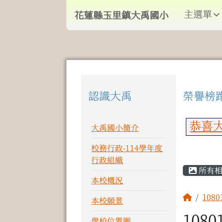
導覽列
跳至主內容區
花蓮縣玉里鎮大禹國小
主選單
花蓮縣玉里鎮大禹國小
頁尾區域
認識大禹
榮譽榜
左邊區域內容
上中
恭喜大
大禹國小簡介
校務行政-114學年度
主內
行政組織
所有
本校概況
回首頁
108
本校願景
108
學校位置圖