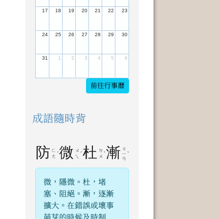
17
18
19
20
21
22
23
24
25
26
27
28
29
30
31
1
2
3
4
5
6
前往行事曆
成語隨時背
防
微
杜
漸
ㄐ
ㄈ
ㄨ
ㄉ
ˊ
ˊ
ˋ
ˋ
ㄧ
ㄤ
ㄟ
ㄨ
ㄢ
微，隱微。杜，堵
塞、阻絕。漸，逐漸
擴大。在錯誤或壞事
萌芽的時候及時制