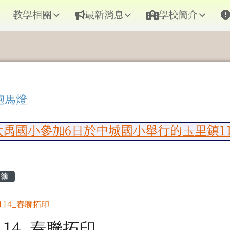
教學相關
最新消息
學校簡介
跑馬燈
區域內容
禹國小參加6日於中城國小舉行的玉里鎮1
容區域
相簿
0114_春聯拓印
0114_春聯拓印