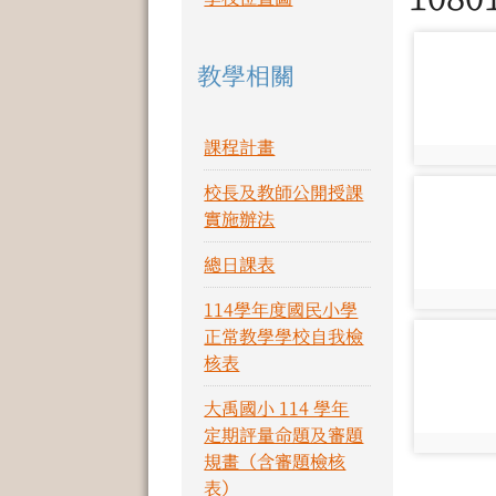
photo-37
教學相關
課程計畫
photo:37
校長及教師公開授課
photo-40
實施辦法
總日課表
photo:40
114學年度國民小學
正常教學學校自我檢
photo-43
核表
大禹國小 114 學年
定期評量命題及審題
photo:43
規畫（含審題檢核
表）