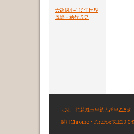
大禹國小-115年世界
母語日執行成果
地址：花蓮縣玉里鎮大禹里225號 電
請用Chrome、FireFox或IE