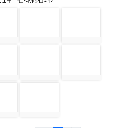
photo-38
photo-39
photo:38
photo:39
photo-41
photo-42
photo:41
photo:42
photo-44
photo:44