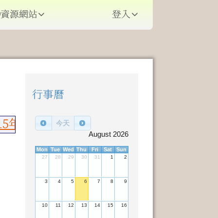
資源網站
登入
⏸
行事曆
右邊區域內容
15年語文競賽榮獲佳績，國語朗讀國小乙組
今天
August 2026
Mon
Tue
Wed
Thu
Fri
Sat
Sun
27
28
29
30
31
1
2
3
4
5
6
7
8
9
10
11
12
13
14
15
16