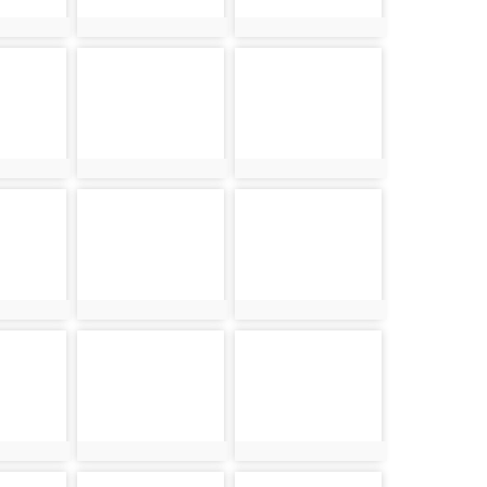
51
photo:1852
photo:1853
54
photo-1855
photo-1856
54
photo:1855
photo:1856
57
photo-1858
photo-1859
57
photo:1858
photo:1859
60
photo-1861
photo-1862
60
photo:1861
photo:1862