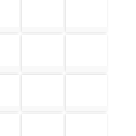
63
photo-1864
photo-1865
63
photo:1864
photo:1865
66
photo-1867
photo-1868
66
photo:1867
photo:1868
69
photo-1870
photo-1871
69
photo:1870
photo:1871
72
photo-1873
photo-1874