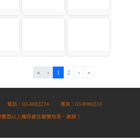
72
photo:1873
photo:1874
75
photo-1876
photo-1877
75
photo:1876
photo:1877
(目前頁次)
下一頁
最後頁
«
‹
1
2
›
»
話：03-8883274 傳真：03-8980310
10.0瀏覽器以上獲得最佳瀏覽效果，謝謝！