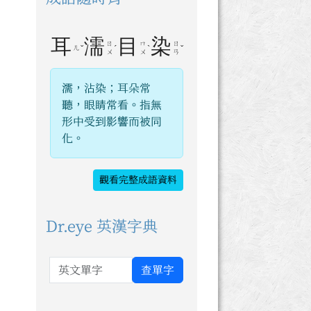
耳
濡
目
染
ㄖ
ㄇ
ㄖ
ㄦ
ˇ
ˊ
ˋ
ˇ
ㄨ
ㄨ
ㄢ
濡，沾染；耳朵常
聽，眼睛常看。指無
形中受到影響而被同
化。
觀看完整成語資料
Dr.eye 英漢字典
英文單字
查單字