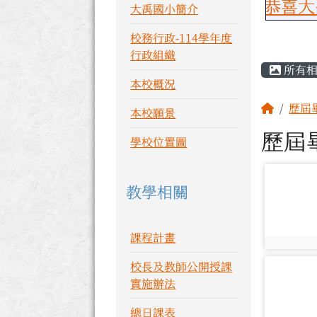
恭喜大禹國
大禹國小簡介
校務行政-114學年度
主內
行政組織
所有
本校概況
回首頁
歷屆
本校願景
歷屆
學校位置圖
photo-18
教學相關
課程計畫
photo:18
校長及教師公開授課
photo-18
實施辦法
總日課表