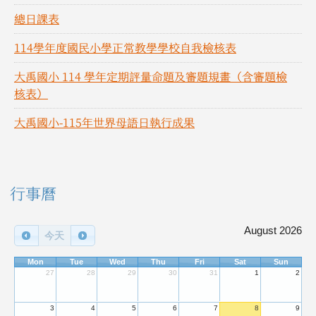
總日課表
114學年度國民小學正常教學學校自我檢核表
大禹國小 114 學年定期評量命題及審題規畫（含審題檢
核表）
大禹國小-115年世界母語日執行成果
右邊區域內容
行事曆
August 2026
今天
Mon
Tue
Wed
Thu
Fri
Sat
Sun
27
28
29
30
31
1
2
3
4
5
6
7
8
9