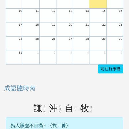
10
11
12
13
14
15
16
17
18
19
20
21
22
23
24
25
26
27
28
29
30
31
1
2
3
4
5
6
前往行事曆
成語隨時背
謙
沖
自
牧
ㄑ
ㄔ
ㄇ
ㄗ
ˋ
ˋ
ㄧ
ㄨ
ㄨ
ㄢ
ㄥ
指人謙虛不自滿。（牧，養）