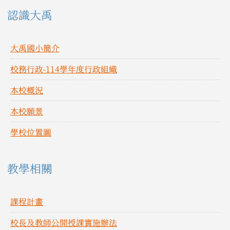
左邊區域內容
認識大禹
大禹國小簡介
校務行政-114學年度行政組織
本校概況
本校願景
學校位置圖
教學相關
課程計畫
校長及教師公開授課實施辦法