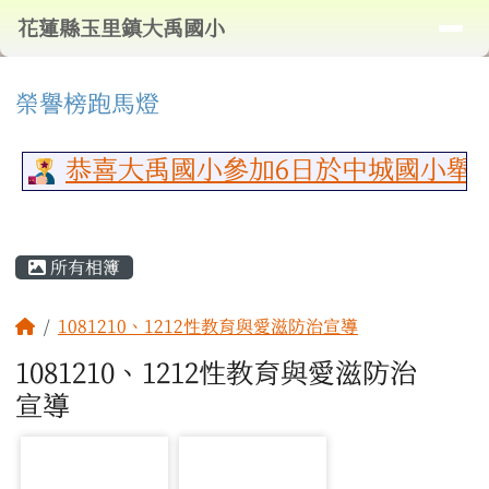
導覽列
花蓮縣玉里鎮大禹國小
跳至主內容區
花蓮縣玉里鎮大禹國小
頁尾區域
⏸
上中區域內容
榮譽榜跑馬燈
恭喜大禹國小參加6日於中城國小舉
主內容區域
所有相簿
回首頁
1081210、1212性教育與愛滋防治宣導
1081210、1212性教育與愛滋防治
宣導
photo-1330
photo-1331