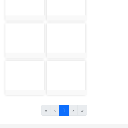
photo:1330
photo:1331
photo-1332
photo-1333
photo:1332
photo:1333
photo-1334
photo-1335
photo:1334
photo:1335
(目前頁次)
«
‹
1
›
»