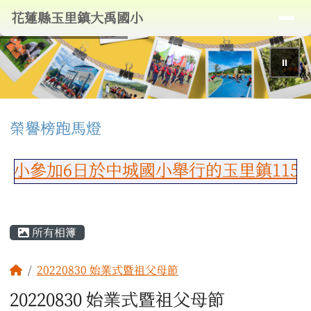
導覽列
花蓮縣玉里鎮大禹國小
跳至主內容區
花蓮縣玉里鎮大禹國小
⏸
頁尾區域
上中區域內容
榮譽榜跑馬燈
小參加6日於中城國小舉行的玉里鎮115
主內容區域
所有相簿
回首頁
20220830 始業式暨祖父母節
20220830 始業式暨祖父母節