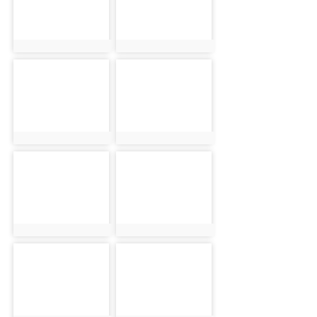
photo:1791
photo:1792
photo-1793
photo-1794
photo:1793
photo:1794
photo-1795
photo-1796
photo:1795
photo:1796
photo-1797
photo-1798