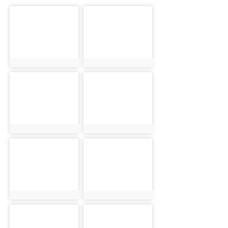
photo-1785
photo-1786
photo:1785
photo:1786
photo-1787
photo-1788
photo:1787
photo:1788
photo-1789
photo-1790
photo:1789
photo:1790
photo-1791
photo-1792