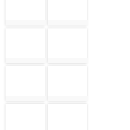
photo:1805
photo:1806
photo-1807
photo-1808
photo:1807
photo:1808
photo-1809
photo-1810
photo:1809
photo:1810
photo-1811
photo-1812