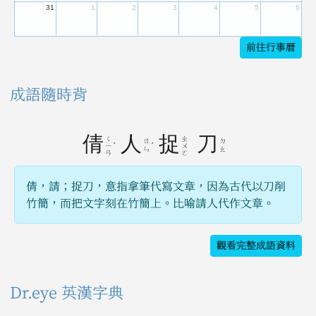
31
1
2
3
4
5
6
前往行事曆
成語隨時背
倩
人
捉
刀
ㄑ
ㄓ
ㄖ
ㄉ
ˋ
ˊ
ㄧ
ㄨ
ㄣ
ㄠ
ㄢ
ㄛ
倩，請；捉刀，意指拿筆代寫文章，因為古代以刀削
竹簡，而把文字刻在竹簡上。比喻請人代作文章。
觀看完整成語資料
Dr.eye 英漢字典