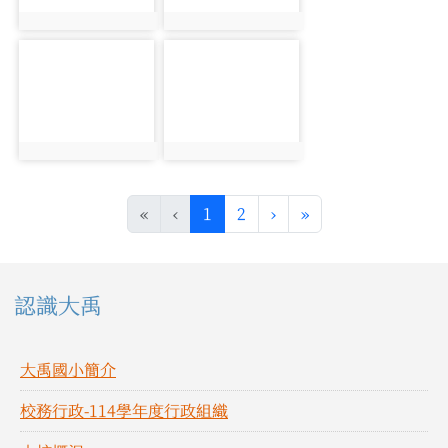
photo:1811
photo:1812
photo-1813
photo-1814
photo:1813
photo:1814
(目前頁次)
下一頁
最後頁
«
‹
1
2
›
»
左邊區域內容
認識大禹
大禹國小簡介
校務行政-114學年度行政組織