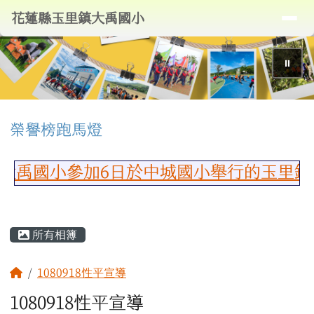
導覽列
花蓮縣玉里鎮大禹國小
跳至主內容區
花蓮縣玉里鎮大禹國小
⏸
頁尾區域
上中區域內容
榮譽榜跑馬燈
禹國小參加6日於中城國小舉行的玉里鎮1
主內容區域
所有相簿
回首頁
1080918性平宣導
1080918性平宣導