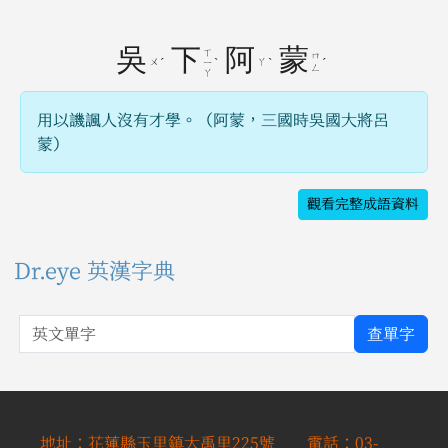
吳
下
阿
蒙
ㄒ
ㄇ
ㄨ
ˊ
ˋ
ㄚ
ˋ
ˊ
ㄧ
ㄥ
ㄚ
用以譏諷人沒有才學。（阿蒙，三國時吳國大將呂
蒙）
觀看完整成語資料
Dr.eye 英漢字典
英文單字
查單字
地址：花蓮縣玉里鎮大禹里225號 電話：03-