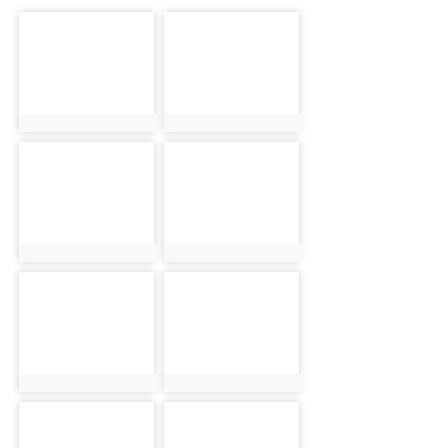
photo-1169
photo-1170
photo:1169
photo:1170
photo-1171
photo-1172
photo:1171
photo:1172
photo-1173
photo-1174
photo:1173
photo:1174
photo-1175
photo-1176