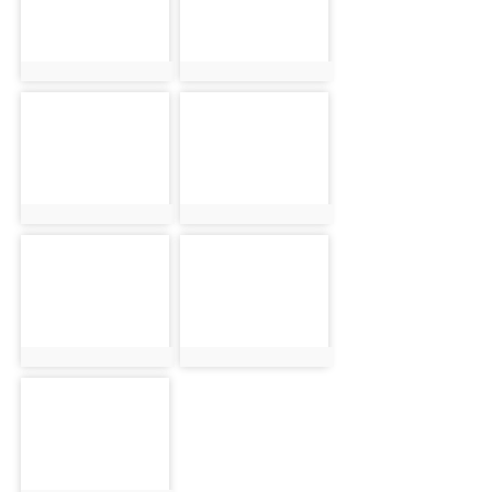
photo:1175
photo:1176
photo-1177
photo-1178
photo:1177
photo:1178
photo-1179
photo-1180
photo:1179
photo:1180
photo-1181