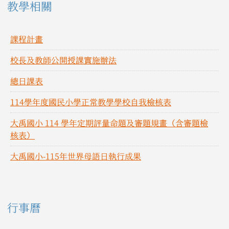
教學相關
課程計畫
校長及教師公開授課實施辦法
總日課表
114學年度國民小學正常教學學校自我檢核表
大禹國小 114 學年定期評量命題及審題規畫（含審題檢
核表）
大禹國小-115年世界母語日執行成果
右邊區域內容
行事曆