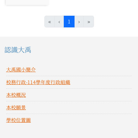
photo:1181
(目前頁次)
«
‹
1
›
»
左邊區域內容
認識大禹
大禹國小簡介
校務行政-114學年度行政組織
本校概況
本校願景
學校位置圖