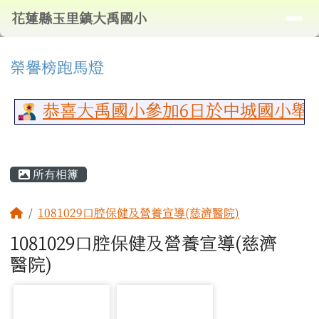
導覽列
花蓮縣玉里鎮大禹國小
跳至主內容區
花蓮縣玉里鎮大禹國小
頁尾區域
⏸
上中區域內容
榮譽榜跑馬燈
恭喜大禹國小參加6日於中城國小舉
主內容區域
所有相簿
回首頁
1081029口腔保健及營養宣導(慈濟醫院)
1081029口腔保健及營養宣導(慈濟
醫院)
photo-1318
photo-1319