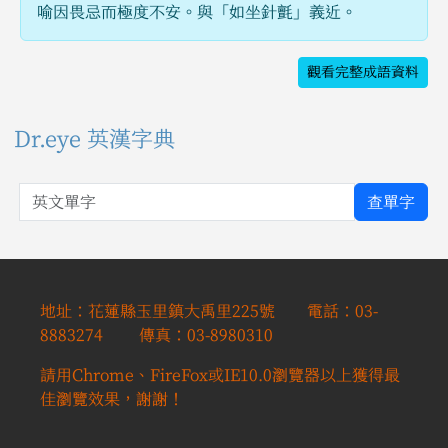
喻因畏忌而極度不安。與「如坐針氈」義近。
觀看完整成語資料
Dr.eye 英漢字典
英文單字
查單字
地址：花蓮縣玉里鎮大禹里225號 電話：03-
8883274 傳真：03-8980310
請用Chrome、FireFox或IE10.0瀏覽器以上獲得最
佳瀏覽效果，謝謝！