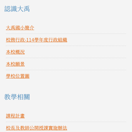
左邊區域內容
認識大禹
大禹國小簡介
校務行政-114學年度行政組織
本校概況
本校願景
學校位置圖
教學相關
課程計畫
校長及教師公開授課實施辦法