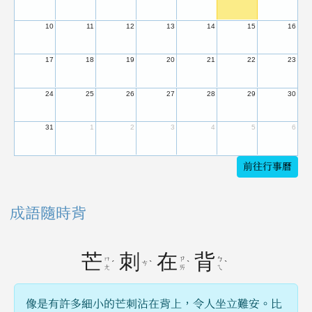
10
11
12
13
14
15
16
17
18
19
20
21
22
23
24
25
26
27
28
29
30
31
1
2
3
4
5
6
前往行事曆
成語隨時背
芒
刺
在
背
ㄇ
ㄗ
ㄅ
ˊ
ㄘ
ˋ
ˋ
ˋ
ㄤ
ㄞ
ㄟ
像是有許多細小的芒刺沾在背上，令人坐立難安。比