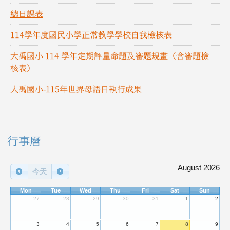
總日課表
114學年度國民小學正常教學學校自我檢核表
大禹國小 114 學年定期評量命題及審題規畫（含審題檢
核表）
大禹國小-115年世界母語日執行成果
右邊區域內容
行事曆
August 2026
今天
Mon
Tue
Wed
Thu
Fri
Sat
Sun
27
28
29
30
31
1
2
3
4
5
6
7
8
9