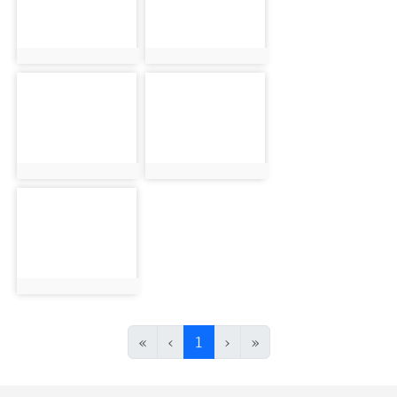
photo:1318
photo:1319
photo-1320
photo-1321
photo:1320
photo:1321
photo-1322
photo:1322
(目前頁次)
«
‹
1
›
»