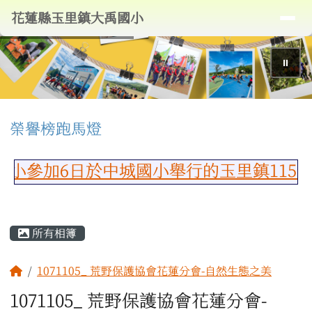
導覽列
花蓮縣玉里鎮大禹國小
跳至主內容區
花蓮縣玉里鎮大禹國小
⏸
頁尾區域
上中區域內容
榮譽榜跑馬燈
小參加6日於中城國小舉行的玉里鎮115
主內容區域
所有相簿
回首頁
1071105_ 荒野保護協會花蓮分會-自然生態之美
1071105_ 荒野保護協會花蓮分會-