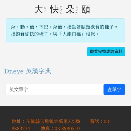
大
快
朵
頤
ㄎ
ㄉ
ㄉ
ˋ
ˋ
ˇ
ㄧ
ˊ
ㄨ
ㄨ
ㄚ
ㄞ
ㄛ
朵，動。頤，下巴。朵頤，指動著腮頰欲食的樣子。
指飽食愉快的樣子。與「大飽口福」相似。
觀看完整成語資料
Dr.eye 英漢字典
英文單字
查單字
地址：花蓮縣玉里鎮大禹里225號 電話：03-
8883274 傳真：03-8980310