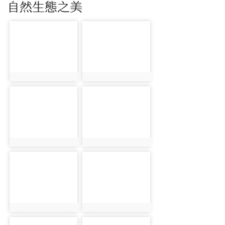
自然生態之美
photo-1058
photo-1059
photo:1058
photo:1059
photo-1060
photo-1061
photo:1060
photo:1061
photo-1062
photo-1063
photo:1062
photo:1063
photo-1064
photo-1065