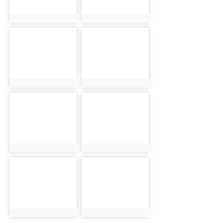
photo:1070
photo:1071
photo-1072
photo-1073
photo:1072
photo:1073
photo-1074
photo-1075
photo:1074
photo:1075
photo-1076
photo-1077
photo:1076
photo:1077