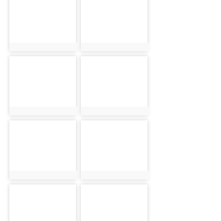
photo:1064
photo:1065
photo-1066
photo-1067
photo:1066
photo:1067
photo-1068
photo-1069
photo:1068
photo:1069
photo-1070
photo-1071