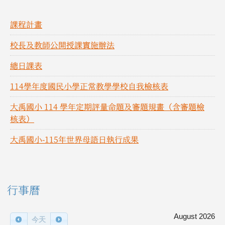
課程計畫
校長及教師公開授課實施辦法
總日課表
114學年度國民小學正常教學學校自我檢核表
大禹國小 114 學年定期評量命題及審題規畫（含審題檢
核表）
大禹國小-115年世界母語日執行成果
右邊區域內容
行事曆
August 2026
今天