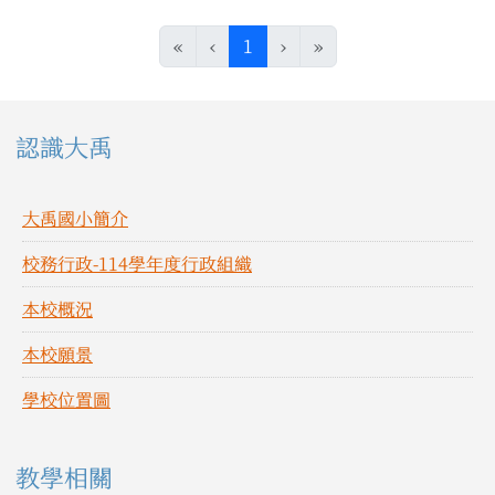
(目前頁次)
«
‹
1
›
»
左邊區域內容
認識大禹
大禹國小簡介
校務行政-114學年度行政組織
本校概況
本校願景
學校位置圖
教學相關