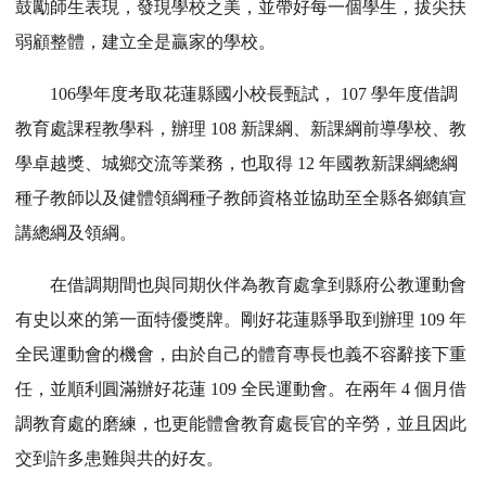
鼓勵師生表現，發現學校之美，並帶好每一個學生，拔尖扶
弱顧整體，建立全是贏家的學校。
106
學年度考取花蓮縣國小校長甄試， 107 學年度借調
教育處課程教學科，辦理 108 新課綱、新課綱前導學校、教
學卓越獎、城鄉交流等業務，也取得 12 年國教新課綱總綱
種子教師以及健體領綱種子教師資格並協助至全縣各鄉鎮宣
講總綱及領綱。
在借調期間也與同期伙伴為教育處拿到縣府公教運動會
有史以來的第一面特優獎牌。剛好花蓮縣爭取到辦理 109 年
全民運動會的機會，由於自己的體育專長也義不容辭接下重
任，並順利圓滿辦好花蓮 109 全民運動會。在兩年 4 個月借
調教育處的磨練，也更能體會教育處長官的辛勞，並且因此
交到許多患難與共的好友。