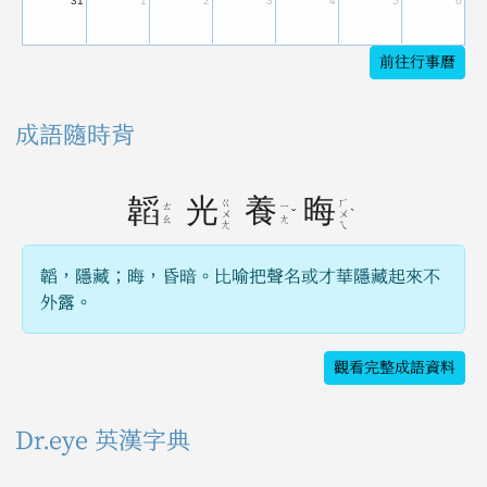
31
1
2
3
4
5
6
前往行事曆
成語隨時背
韜
光
養
晦
ㄍ
ㄏ
ㄊ
ㄧ
ˇ
ˋ
ㄨ
ㄨ
ㄠ
ㄤ
ㄤ
ㄟ
韜，隱藏；晦，昏暗。比喻把聲名或才華隱藏起來不
外露。
觀看完整成語資料
Dr.eye 英漢字典