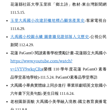
花蓮縣社區大學玉里班「鄉土詩」教材-東台灣新聞網
111.5.15.
玉里大禹國小改建菸樓地標凸顯客產業史
-
客家電視台
111.6.29.
大禹國小校園永續 圖書牆見證部落人文歷史
-
公視公民
新聞 112.4.29.
花蓮 PaGamO 閱讀素養學校獎勵計畫-花蓮縣立大禹國小
https://www.youtube.com/watch?
v=1VYV9wkqCRs
(榮獲 110 學年度花蓮 PaGamO 素養
品學堂基地學校)-111.5.24.
PaGamO
素養品學堂專訪
大禹國小畢典實體線上同步進行 畢業班獻唱英文歌國小
六年畫下完美句點-更生日報 111.6.24.
老校園新面貌 大禹國小美學融入境教-國立教育廣播電
台 111.9.8.