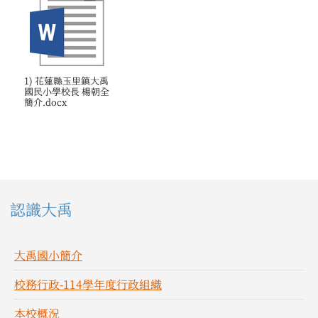
1) 花蓮縣玉里鎮大禹
國民小學校長 楊朝全
簡介.docx
左邊區域內容
認識大禹
大禹國小簡介
校務行政-114學年度行政組織
本校概況