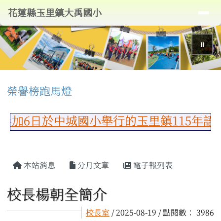
導覽列
花蓮縣玉里鎮大禹國小
跳至主內容區
花蓮縣玉里鎮大禹國小
⏸
頁尾區域
上中區域內容
榮譽榜跑馬燈
於中城國小舉行的玉里鎮115年語文競賽
主內容區域
本站消息
分月文章
電子報列表
校長楊朝全簡介
校長室
/ 2025-08-19 / 點閱數： 3986