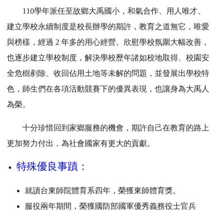
110
學年派任至故鄉大禹國小，和氣合作、用人唯才、
建立學校永續制度是校長辦學的期許，教育之道無它，唯愛
與榜樣，經過 2 年多的用心經營。欣慰學校氛圍大幅改善，
也逐步建立學校制度，解決學校歷年諸如校地取得、校園安
全危樹剷除、收回佔用土地等未解的問題，並發展出學校特
色，師生們在各項活動競賽下的優異表現，也讓身為大禹人
為榮。
十分珍惜回到家鄉服務的機會，期許自己在教育的路上
更加努力付出，為社會國家有更大的貢獻。
特殊優良事蹟：
就讀台東師院體育系四年，榮獲東師體育獎。
服役兩年期間，榮獲國防部國軍優秀義務役士官兵