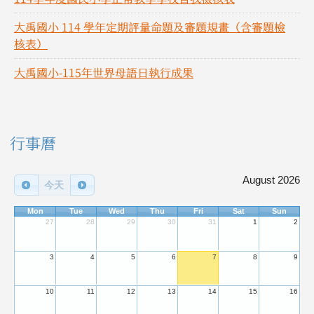
大禹國小 114 學年定期評量命題及審題規畫（含審題檢
核表）
大禹國小-115年世界母語日執行成果
右邊區域內容
行事曆
August 2026
今天
Mon
Tue
Wed
Thu
Fri
Sat
Sun
27
28
29
30
31
1
2
3
4
5
6
7
8
9
10
11
12
13
14
15
16