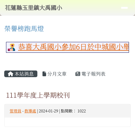
導覽列
花蓮縣玉里鎮大禹國小
跳至主內容區
花蓮縣玉里鎮大禹國小
頁尾區域
⏸
上中區域內容
榮譽榜跑馬燈
恭喜大禹國小參加6日於中城國小舉
主內容區域
本站消息
分月文章
電子報列表
111學年度上學期校刊
管理員
-
教導處
| 2024-01-29 | 點閱數： 1022