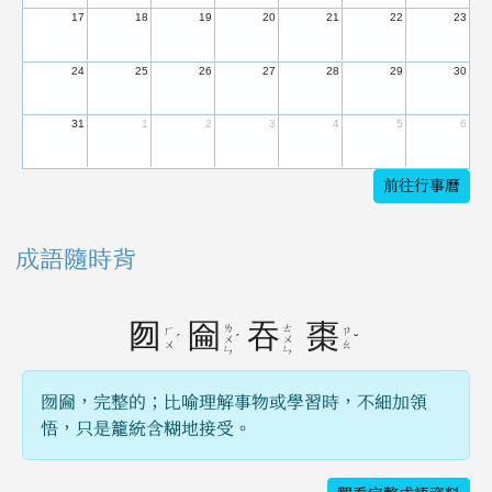
17
18
19
20
21
22
23
24
25
26
27
28
29
30
31
1
2
3
4
5
6
前往行事曆
成語隨時背
囫
圇
吞
棗
ㄌ
ㄊ
ㄏ
ㄗ
ˊ
ˊ
ˇ
ㄨ
ㄨ
ㄨ
ㄠ
ㄣ
ㄣ
囫圇，完整的；比喻理解事物或學習時，不細加領
悟，只是籠統含糊地接受。