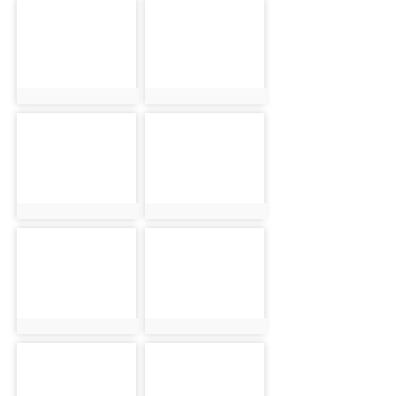
photo-1403
photo-1404
photo:1403
photo:1404
photo-1405
photo-1406
photo:1405
photo:1406
photo-1407
photo-1408
photo:1407
photo:1408
photo-1409
photo-1410