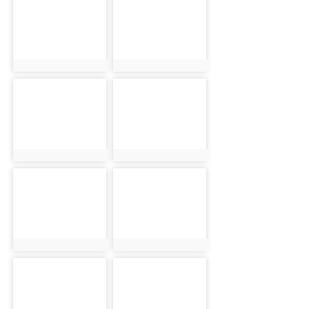
photo:1389
photo:1390
photo-1391
photo-1392
photo:1391
photo:1392
photo-1393
photo-1394
photo:1393
photo:1394
photo-1395
photo-1396