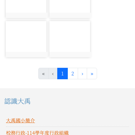
photo:1409
photo:1410
photo-1411
photo-1412
photo:1411
photo:1412
(目前頁次)
下一頁
最後頁
«
‹
1
2
›
»
左邊區域內容
認識大禹
大禹國小簡介
校務行政-114學年度行政組織