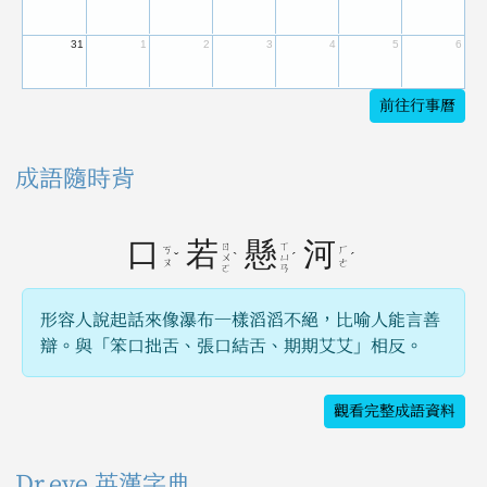
31
1
2
3
4
5
6
前往行事曆
成語隨時背
口
若
懸
河
ㄖ
ㄒ
ㄎ
ㄏ
ˇ
ˋ
ˊ
ˊ
ㄨ
ㄩ
ㄡ
ㄜ
ㄛ
ㄢ
形容人說起話來像瀑布一樣滔滔不絕，比喻人能言善
辯。與「笨口拙舌、張口結舌、期期艾艾」相反。
觀看完整成語資料
Dr.eye 英漢字典