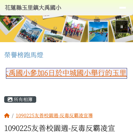
導覽列
花蓮縣玉里鎮大禹國小
跳至主內容區
花蓮縣玉里鎮大禹國小
⏸
頁尾區域
上中區域內容
榮譽榜跑馬燈
禹國小參加6日於中城國小舉行的玉里鎮1
主內容區域
所有相簿
回首頁
1090225友善校園週-反毒反霸凌宣導
1090225友善校園週-反毒反霸凌宣