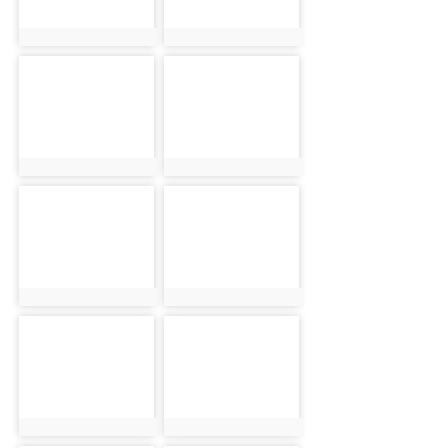
photo:1395
photo:1396
photo-1397
photo-1398
photo:1397
photo:1398
photo-1399
photo-1400
photo:1399
photo:1400
photo-1401
photo-1402
photo:1401
photo:1402