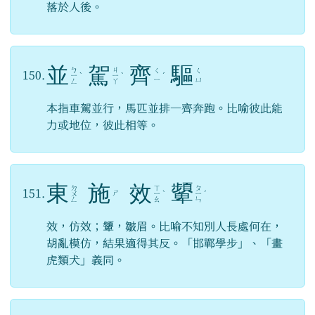
落於人後。
並
駕
齊
驅
ㄅ
ㄐ
ㄑ
ㄑ
150.
ㄧ
ˋ
ㄧ
ˋ
ˊ
ㄧ
ㄩ
ㄥ
ㄚ
本指車駕並行，馬匹並排一齊奔跑。比喻彼此能
力或地位，彼此相等。
東
施
效
顰
ㄉ
ㄒ
ㄆ
151.
ㄕ
ㄨ
ㄧ
ˋ
ㄧ
ˊ
ㄥ
ㄠ
ㄣ
效，仿效；顰，皺眉。比喻不知別人長處何在，
胡亂模仿，結果適得其反。「邯鄲學步」、「畫
虎類犬」義同。