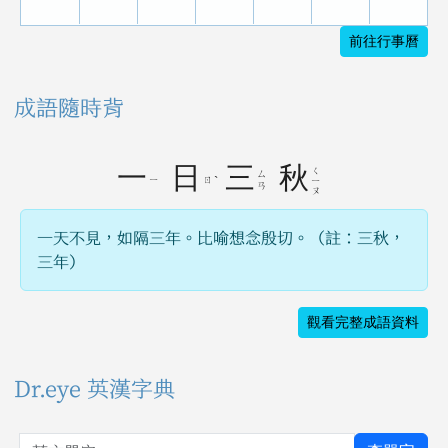
前往行事曆
成語隨時背
一
日
三
秋
ㄑ
ㄙ
ㄧ
ㄖ
ˋ
ㄧ
ㄢ
ㄡ
一天不見，如隔三年。比喻想念殷切。（註：三秋，
三年）
觀看完整成語資料
Dr.eye 英漢字典
英文單字