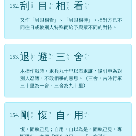
刮
目
相
看
ㄍ
ㄒ
ㄇ
ㄎ
152.
ㄨ
ˋ
ㄧ
ˋ
ㄨ
ㄢ
ㄚ
ㄤ
又作「另眼相看」、「另眼相待」。指對方已不
同往日或較別人特殊而給予與眾不同的對待。
退
避
三
舍
ㄊ
ㄅ
ㄙ
ㄕ
153.
ㄨ
ˋ
ˋ
ˋ
ㄧ
ㄢ
ㄜ
ㄟ
本指作戰時，退兵九十里以表退讓，後引申為對
別人忍讓，不敢相爭的意思。（三舍，古時行軍
三十里為一舍，三舍為九十里）
剛
愎
自
用
ㄍ
ㄅ
ㄩ
154.
ㄗ
ˋ
ˋ
ˋ
ㄤ
ㄧ
ㄥ
愎，固執己見；自用，自以為是。固執己見，專