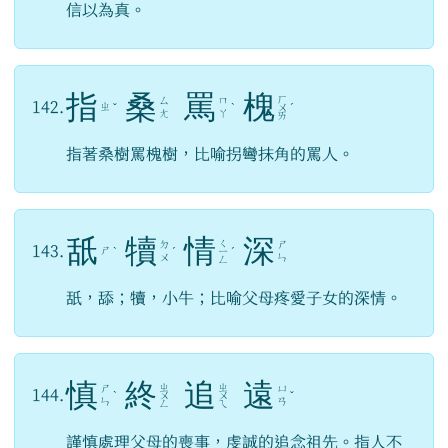
信以為真。
指
桑
罵
槐
ㄏ
ㄙ
ㄇ
142.
ㄓ
ˇ
ˋ
ㄨ
ˊ
ㄤ
ㄚ
ㄞ
指著桑樹罵槐樹，比喻拐彎抹角的罵人。
舐
犢
情
深
ㄑ
ㄉ
ㄕ
143.
ㄕ
ˋ
ˊ
ㄧ
ˊ
ㄨ
ㄣ
ㄥ
舐，舔；犢，小牛；比喻父母疼愛子女的深情。
慎
終
追
遠
ㄓ
ㄓ
ㄕ
ㄩ
144.
ˋ
ㄨ
ㄨ
ˇ
ㄣ
ㄢ
ㄥ
ㄟ
謹慎處理父母的喪事，虔誠的追念祖先。指人不