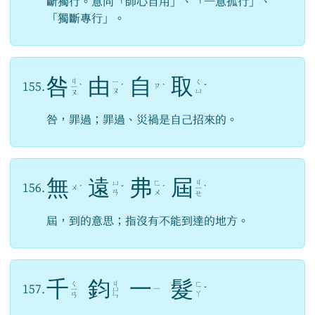
斷獨行。意同「師心自用」、「一意孤行」、
「獨斷專行」。
咎
由
自
取
ㄐ
ㄧ
ㄑ
155.
ㄗ
ㄧ
ˋ
ˊ
ˋ
ˇ
ㄡ
ㄩ
ㄡ
咎，罪過；罪過、災禍是自己招來的。
無
遠
弗
屆
ㄐ
ㄩ
ㄈ
156.
ㄨ
ˊ
ˇ
ˊ
ㄧ
ˋ
ㄢ
ㄨ
ㄝ
屆，到的意思；指沒有不能到達的地方。
千
鈞
一
髮
ㄑ
ㄐ
ㄈ
157.
ㄧ
ㄧ
ㄩ
ˇ
ㄚ
ㄢ
ㄣ