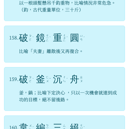
以一根頭髮懸吊千鈞重物，比喻情況非常危急。
（鈞，古代重量單位，三十斤）
破
鏡
重
圓
ㄐ
ㄔ
ㄆ
ㄩ
158.
ˋ
ㄧ
ˋ
ㄨ
ˊ
ˊ
ㄛ
ㄢ
ㄥ
ㄥ
比喻「夫妻」離散後又再復合。
破
釜
沉
舟
ㄆ
ㄈ
ㄔ
ㄓ
159.
ˋ
ˇ
ˊ
ㄛ
ㄨ
ㄣ
ㄡ
釜，鍋；比喻下定決心 ，只以一次機會就達到成
功的目標，絕不留後路。
韋
編
三
絕
ㄅ
ㄐ
ㄨ
ㄙ
160.
ˊ
ㄧ
ㄩ
ˊ