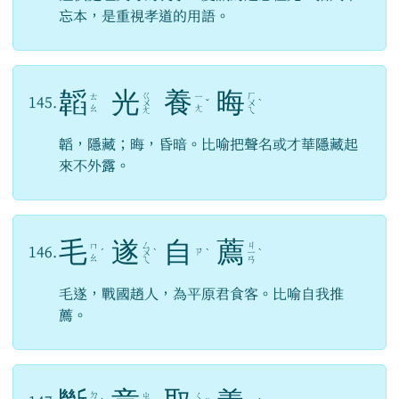
忘本，是重視孝道的用語。
韜
光
養
晦
ㄍ
ㄏ
ㄊ
ㄧ
145.
ㄨ
ˇ
ㄨ
ˋ
ㄠ
ㄤ
ㄤ
ㄟ
韜，隱藏；晦，昏暗。比喻把聲名或才華隱藏起
來不外露。
毛
遂
自
薦
ㄙ
ㄐ
ㄇ
146.
ㄗ
ˊ
ㄨ
ˋ
ˋ
ㄧ
ˋ
ㄠ
ㄟ
ㄢ
毛遂，戰國趙人，為平原君食客。比喻自我推
薦。
ㄉ
ㄓ
ㄑ