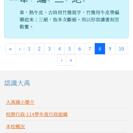
ㄟ
ㄢ
ㄢ
ㄝ
韋，熟牛皮，古時用竹簡寫字，竹簡用牛皮帶編
聯起來；三絕，指多次斷絕。用以形容讀書刻苦
勤奮。
第一頁
上一頁
(目前頁次)
«
‹
1
2
3
4
5
6
7
8
9
10
下一頁
最後頁
›
»
左邊區域內容
認識大禹
大禹國小簡介
校務行政-114學年度行政組織
本校概況