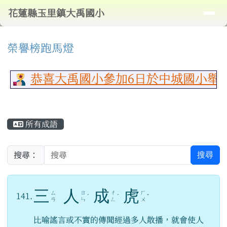
導覽列
花蓮縣玉里鎮大禹國小
跳至主內容區
花蓮縣玉里鎮大禹國小
頁尾區域
⏸
上中區域內容
榮譽榜跑馬燈
恭喜大禹國小參加6日於中城國小舉行
主內容區域
所有成語
搜尋
搜尋：
三
人
成
虎
ㄙ
ㄖ
ㄔ
ㄏ
141.
ˊ
ˊ
ˇ
ㄢ
ㄣ
ㄥ
ㄨ
比喻謠言或不實的傳聞經過多人散播，就會使人