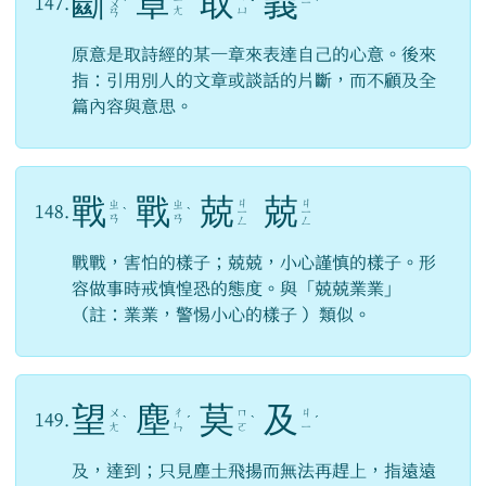
斷
章
取
義
147.
ㄧ
ㄨ
ˋ
ˇ
ˋ
ㄤ
ㄩ
ㄢ
原意是取詩經的某一章來表達自己的心意。後來
指：引用別人的文章或談話的片斷，而不顧及全
篇內容與意思。
戰
戰
兢
兢
ㄐ
ㄐ
ㄓ
ㄓ
148.
ˋ
ˋ
ㄧ
ㄧ
ㄢ
ㄢ
ㄥ
ㄥ
戰戰，害怕的樣子；兢兢，小心謹慎的樣子。形
容做事時戒慎惶恐的態度。與「兢兢業業」
（註：業業，警惕小心的樣子 ）類似。
望
塵
莫
及
ㄨ
ㄔ
ㄇ
ㄐ
149.
ˋ
ˊ
ˋ
ˊ
ㄤ
ㄣ
ㄛ
ㄧ
及，達到；只見塵土飛揚而無法再趕上，指遠遠