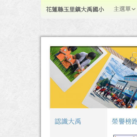
導覽列
跳至主內容區
花蓮縣玉里鎮大禹國小
主選單
花蓮縣玉里鎮大禹國小
頁尾區域
認識大禹
榮譽榜
左邊區域內容
上中