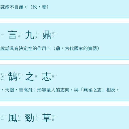
人謙虛不自滿。（牧，養）
一
言
九
鼎
ㄐ
ㄉ
ㄧ
ㄧ
ˊ
ㄧ
ˇ
ㄧ
ˇ
ㄢ
ㄡ
ㄥ
容說話具有決定性的作用。（鼎，古代國家的寶器）
鴻
鵠
之
志
ㄏ
ㄏ
ㄓ
ㄓ
ㄨ
ˊ
ˊ
ˋ
ㄨ
ㄥ
鵠，天鵝，善高飛；形容遠大的志向，與「燕雀之志」相反。
疾
風
勁
草
ㄐ
ㄐ
ㄈ
ㄘ
ˊ
ㄧ
ˋ
ˇ
ㄧ
ㄥ
ㄠ
ㄥ