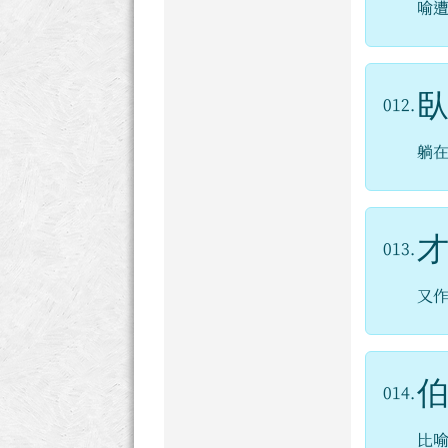
喻
012.
躺
013.
又
014.
比