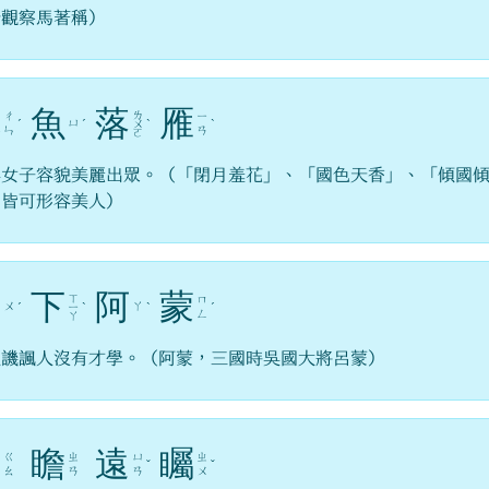
於觀察馬著稱）
沈
魚
落
雁
ㄌ
ㄔ
ㄧ
ㄩ
ˊ
ˊ
ㄨ
ˋ
ˋ
ㄣ
ㄢ
ㄛ
容女子容貌美麗出眾。（「閉月羞花」、「國色天香」、「傾國
」皆可形容美人）
吳
下
阿
蒙
ㄒ
ㄇ
ㄨ
ㄚ
ˊ
ㄧ
ˋ
ˋ
ˊ
ㄥ
ㄚ
以譏諷人沒有才學。（阿蒙，三國時吳國大將呂蒙）
高
瞻
遠
矚
ㄍ
ㄓ
ㄩ
ㄓ
ˇ
ˇ
ㄠ
ㄢ
ㄢ
ㄨ