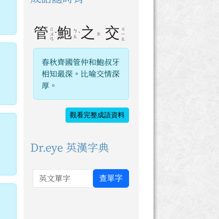
為
管
鮑
之
交
ㄍ
ㄐ
ㄅ
ˇ
ˋ
ㄓ
ㄨ
ㄧ
ㄠ
ㄢ
ㄠ
春秋齊國管仲和鮑叔牙
相知最深。比喻交情深
厚。
觀看完整成語資料
Dr.eye 英漢字典
英文單字
查單字