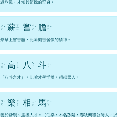
遭遇危難，才知其節操的堅貞。
臥
薪
嘗
膽
ㄒ
ㄨ
ㄔ
ㄉ
ˋ
ㄧ
ˊ
ˇ
ㄛ
ㄤ
ㄢ
ㄣ
在柴草上嘗苦膽，比喻刻苦發憤的精神。
才
高
八
斗
ㄘ
ㄍ
ㄅ
ㄉ
ˊ
ˇ
ㄞ
ㄠ
ㄚ
ㄡ
作「八斗之才」，比喻才學洋溢，超越眾人。
伯
樂
相
馬
ㄒ
ㄅ
ㄌ
ㄇ
ˊ
ˋ
ㄧ
ˋ
ˇ
ㄛ
ㄜ
ㄚ
ㄤ
喻善於發現、選拔人才。（伯樂，本名孫陽，春秋秦穆公時人，