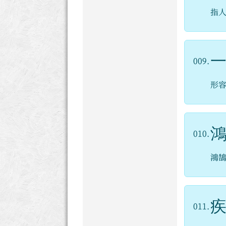
指
009.
形
010.
鴻
011.