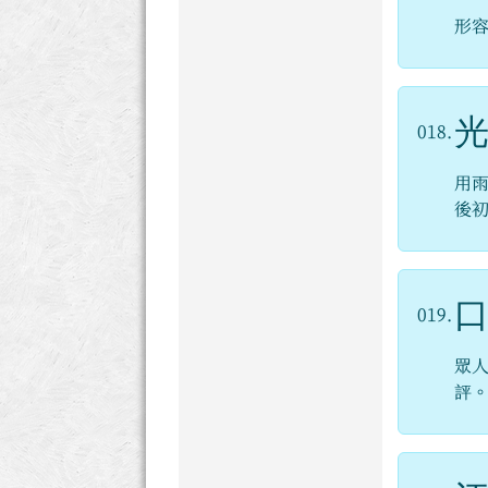
形
018.
用
後
019.
眾
評