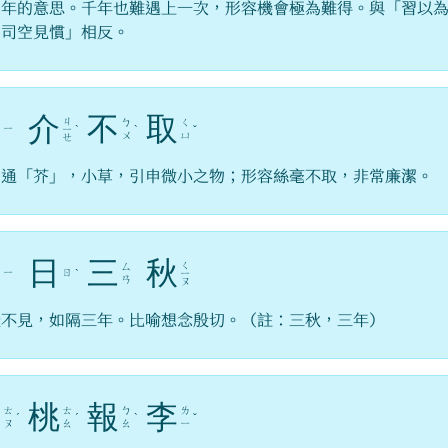
，年的意思。千年也難遇上一次，形容機會極為難得。與「習以
、司空見慣」相反。
一
介
不
取
ㄐ
ㄅ
ㄑ
ㄧ
ㄧ
ˋ
ˋ
ˇ
ㄨ
ㄩ
ㄝ
，通「芥」，小草，引申微小之物；形容絲毫不取，非常廉潔。
一
日
三
秋
ㄑ
ㄙ
ㄧ
ㄖ
ˋ
ㄧ
ㄢ
ㄡ
天不見，如隔三年。比喻想念殷切。（註：三秋，三年）
投
桃
報
李
ㄊ
ㄊ
ㄅ
ㄌ
ˊ
ˊ
ˋ
ˇ
ㄡ
ㄠ
ㄠ
ㄧ