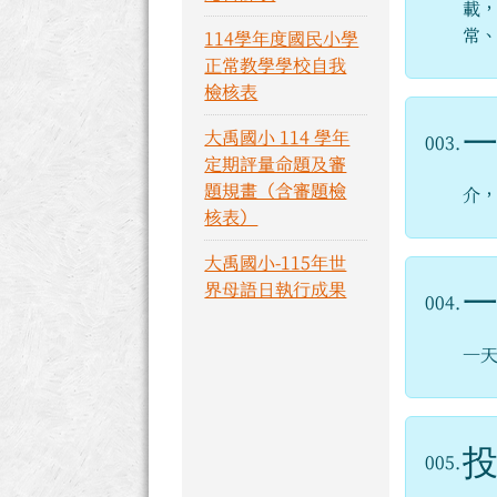
載
常
114學年度國民小學
正常教學學校自我
檢核表
大禹國小 114 學年
003.
定期評量命題及審
題規畫（含審題檢
介
核表）
大禹國小-115年世
界母語日執行成果
004.
一
005.