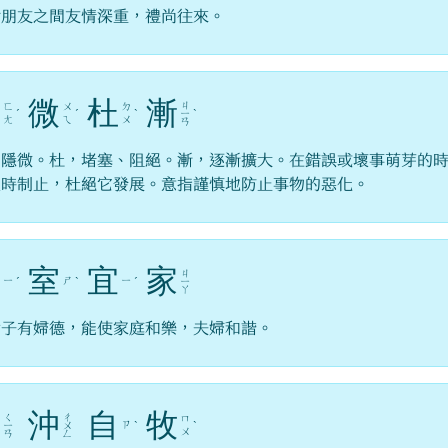
喻朋友之間友情深重，禮尚往來。
防
微
杜
漸
ㄐ
ㄈ
ㄨ
ㄉ
ˊ
ˊ
ˋ
ㄧ
ˋ
ㄤ
ㄟ
ㄨ
ㄢ
，隱微。杜，堵塞、阻絕。漸，逐漸擴大。在錯誤或壞事萌芽的
及時制止，杜絕它發展。意指謹慎地防止事物的惡化。
宜
室
宜
家
ㄐ
ㄧ
ㄕ
ㄧ
ˊ
ˋ
ˊ
ㄧ
ㄚ
女子有婦德，能使家庭和樂，夫婦和諧。
謙
沖
自
牧
ㄑ
ㄔ
ㄇ
ㄗ
ㄧ
ㄨ
ˋ
ˋ
ㄨ
ㄢ
ㄥ