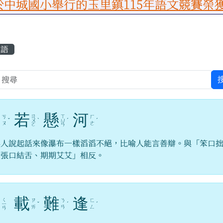
舉行的玉里鎮115年語文競賽榮獲佳績，
容區域
成語
口
若
懸
河
ㄖ
ㄒ
ㄎ
ㄏ
ˇ
ㄨ
ˋ
ㄩ
ˊ
ˊ
ㄡ
ㄜ
ㄛ
ㄢ
容人說起話來像瀑布一樣滔滔不絕，比喻人能言善辯。與「笨口
、張口結舌、期期艾艾」相反。
千
載
難
逢
ㄑ
ㄗ
ㄋ
ㄈ
ㄧ
ˇ
ˊ
ˊ
ㄞ
ㄢ
ㄥ
ㄢ