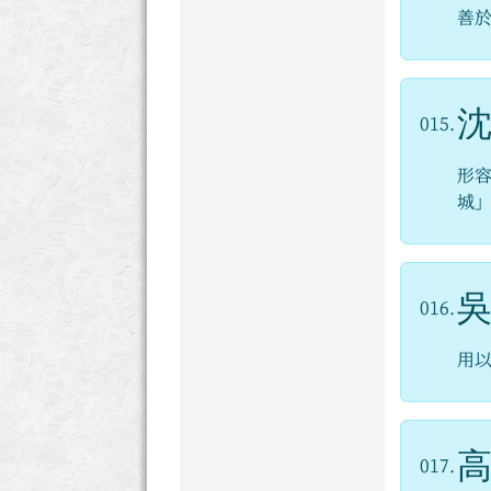
善
015.
形
城
016.
用
017.