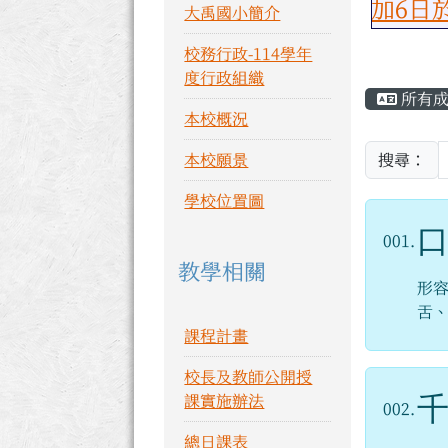
恭喜大禹國小參加6日於中城國小
大禹國小簡介
校務行政-114學年
主內
度行政組織
所有
本校概況
本校願景
搜尋：
學校位置圖
001.
教學相關
形
舌
課程計畫
校長及教師公開授
課實施辦法
002.
總日課表