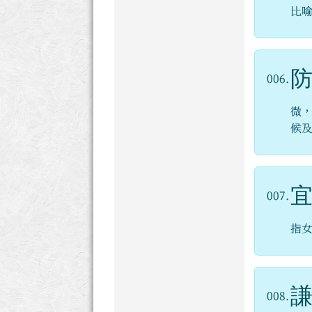
比
006.
微
候
007.
指
008.