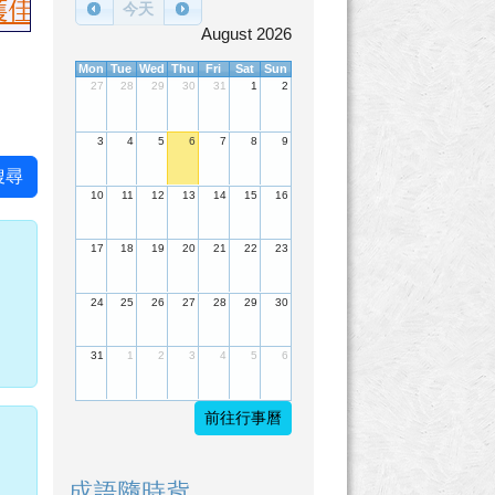
國語朗讀國小乙組：第一名陳繶帆、第二名
今天
August 2026
Mon
Tue
Wed
Thu
Fri
Sat
Sun
27
28
29
30
31
1
2
3
4
5
6
7
8
9
搜尋
10
11
12
13
14
15
16
17
18
19
20
21
22
23
24
25
26
27
28
29
30
拙
31
1
2
3
4
5
6
前往行事曆
成語隨時背