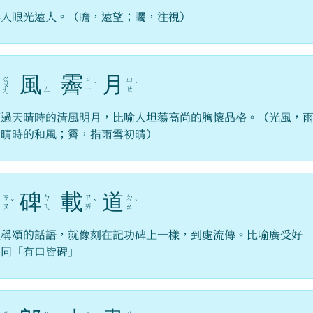
容人眼光遠大。（瞻，遠望；矚，注視）
光
風
霽
月
ㄍ
ㄈ
ㄐ
ㄩ
ㄨ
ˋ
ˋ
ㄥ
ㄧ
ㄝ
ㄤ
雨過天晴時的清風明月，比喻人坦蕩高尚的胸懷品格。（光風，
初晴時的和風；霽，指雨雪初晴）
口
碑
載
道
ㄎ
ㄅ
ㄗ
ㄉ
ˇ
ˋ
ˋ
ㄡ
ㄟ
ㄞ
ㄠ
人稱頌的話語，就像刻在記功碑上一樣，到處流傳。比喻廣受好
。同「有口皆碑」