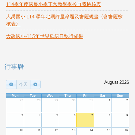
114學年度國民小學正常教學學校自我檢核表
大禹國小 114 學年定期評量命題及審題規畫（含審題檢
核表）
大禹國小-115年世界母語日執行成果
右邊區域內容
行事曆
August 2026
今天
Mon
Tue
Wed
Thu
Fri
Sat
Sun
27
28
29
30
31
1
2
3
4
5
6
7
8
9
10
11
12
13
14
15
16