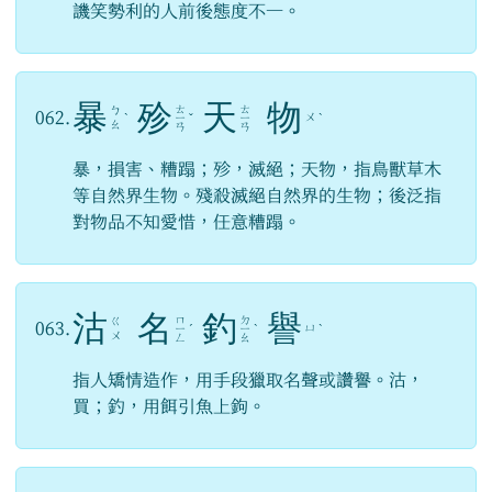
譏笑勢利的人前後態度不一。
暴
殄
天
物
ㄊ
ㄊ
ㄅ
062.
ㄨ
ˋ
ㄧ
ˇ
ㄧ
ˋ
ㄠ
ㄢ
ㄢ
暴，損害、糟蹋；殄，滅絕；天物，指鳥獸草木
等自然界生物。殘殺滅絕自然界的生物；後泛指
對物品不知愛惜，任意糟蹋。
沽
名
釣
譽
ㄇ
ㄉ
ㄍ
063.
ㄩ
ㄧ
ˊ
ㄧ
ˋ
ˋ
ㄨ
ㄥ
ㄠ
指人矯情造作，用手段獵取名聲或讚譽。沽，
買；釣，用餌引魚上鉤。