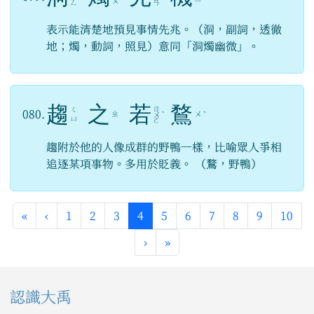
ㄨ
ㄧ
ㄥ
ㄢ
表示能清楚地預見事情先兆。（洞，副詞，透徹
地；燭，動詞，照見）意同「洞燭幽微」。
趨
之
若
鶩
ㄖ
ㄑ
080.
ㄓ
ㄨ
ㄨ
ˋ
ˋ
ㄩ
ㄛ
趨附於他的人像成群的野鴨一樣，比喻眾人爭相
追逐某項事物。多用於貶義。 （鶩，野鴨）
第一頁
上一頁
(目前頁次)
«
‹
1
2
3
4
5
6
7
8
9
10
下一頁
最後頁
›
»
左邊區域內容
認識大禹