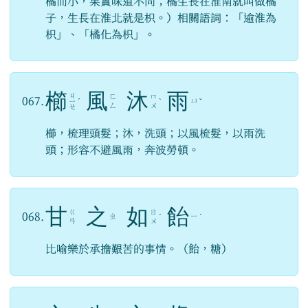
橘而小，果實味道不同；橘生長在淮南就叫做橘
子，生長在淮北就是枳。）相關語詞：「逾淮為
枳」、「橘化為枳」。
櫛
風
沐
雨
ㄐ
ㄈ
ㄇ
067.
ㄩ
ㄧ
ˊ
ˋ
ˇ
ㄥ
ㄨ
ㄝ
櫛，梳理頭髮；沐，洗頭；以風梳髮，以雨洗
頭；形容不避風雨，奔波勞頓。
甘
之
如
飴
ㄍ
ㄖ
068.
ㄓ
ㄧ
ˊ
ˊ
ㄢ
ㄨ
比喻樂於承擔艱苦的事情。（飴，糖）