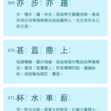
亦
步
亦
趨
ㄅ
ㄑ
069.
ㄧ
ㄧ
ˋ
ˋ
ˋ
ㄨ
ㄩ
步，慢步；趨，快走；原指學生緊隨老師。後來
形容任何事情都模仿或追隨別人，完全沒有自己
的主張。
甚
囂
塵
上
ㄒ
ㄕ
ㄔ
ㄕ
070.
ˋ
ㄧ
ˊ
ˋ
ㄣ
ㄣ
ㄤ
ㄠ
喧譁嘈雜，塵沙飛揚，原指軍隊作戰前的準備情
況。後用「甚囂塵上」形容傳聞四起，議論紛
紛；或指極為猖狂、囂張。
杯
水
車
薪
ㄕ
ㄒ
ㄅ
ㄐ
071.
ㄨ
ˇ
ㄧ
ㄟ
ㄩ
ㄟ
ㄣ
用一杯水去救一車著火的柴草。比喻力量微小，