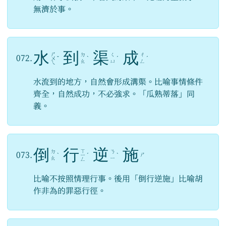
無濟於事。
水
到
渠
成
ㄕ
ㄉ
ㄑ
ㄔ
072.
ㄨ
ˇ
ˋ
ˊ
ˊ
ㄠ
ㄩ
ㄥ
ㄟ
水流到的地方，自然會形成溝渠。比喻事情條件
齊全，自然成功，不必強求。「瓜熟蒂落」同
義。
倒
行
逆
施
ㄒ
ㄉ
ㄋ
073.
ㄕ
ˋ
ㄧ
ˊ
ˋ
ㄠ
ㄧ
ㄥ
比喻不按照情理行事。後用「倒行逆施」比喻胡
作非為的罪惡行徑。