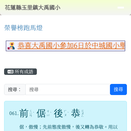
導覽列
花蓮縣玉里鎮大禹國小
跳至主內容區
花蓮縣玉里鎮大禹國小
頁尾區域
⏸
上中區域內容
榮譽榜跑馬燈
恭喜大禹國小參加6日於中城國小舉
主內容區域
所有成語
搜尋
搜尋：
前
倨
後
恭
ㄑ
ㄍ
ㄐ
ㄏ
061.
ㄧ
ˊ
ˋ
ˋ
ㄨ
ㄩ
ㄡ
ㄢ
ㄥ
倨，傲慢；先前態度傲慢，後又轉為恭敬。用以