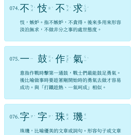
不
忮
不
求
ㄑ
ㄅ
ㄅ
074.
ㄓ
ˋ
ˋ
ˋ
ㄧ
ˊ
ㄨ
ㄨ
ㄡ
忮，嫉妒。指不嫉妒，不貪得。後來多用來形容
淡泊無求，不做非分之事的處世態度。
一
鼓
作
氣
ㄗ
ㄍ
ㄑ
075.
ㄧ
ˇ
ㄨ
ˋ
ˋ
ㄨ
ㄧ
ㄛ
意指作戰時擊第一通鼓，戰士們最能鼓足勇氣。
後比喻做事時要趁著剛開始時的勇氣去做才容易
成功。與「打鐵趁熱、一氣呵成」相似。
字
字
珠
璣
ㄓ
ㄐ
076.
ㄗ
ㄗ
ˋ
ˋ
ㄨ
ㄧ
珠璣，比喻優美的文章或詞句。形容句子或文章