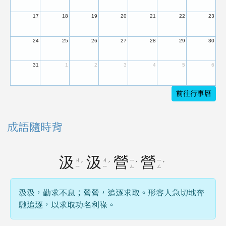
17
18
19
20
21
22
23
24
25
26
27
28
29
30
31
1
2
3
4
5
6
前往行事曆
成語隨時背
汲
汲
營
營
ㄐ
ㄐ
ㄧ
ㄧ
ˊ
ˊ
ˊ
ˊ
ㄧ
ㄧ
ㄥ
ㄥ
汲汲，勤求不息；營營，追逐求取。形容人急切地奔
馳追逐，以求取功名利祿。