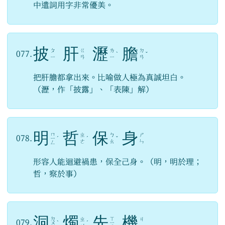
中遣詞用字非常優美。
披
肝
瀝
膽
ㄆ
ㄍ
ㄌ
ㄉ
077.
ˋ
ˇ
ㄧ
ㄢ
ㄧ
ㄢ
把肝膽都拿出來。比喻做人極為真誠坦白。
（瀝，作「披露」、「表陳」解）
明
哲
保
身
ㄇ
ㄓ
ㄅ
ㄕ
078.
ㄧ
ˊ
ˊ
ˇ
ㄜ
ㄠ
ㄣ
ㄥ
形容人能迴避禍患，保全己身。（明，明於理；
哲，察於事）
洞
燭
先
機
ㄉ
ㄒ
ㄓ
ㄐ
079.
ㄨ
ˋ
ˊ
ㄧ