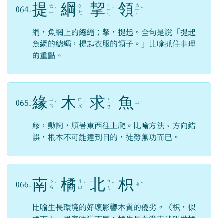
提
綱
挈
領
ㄑ
ㄌ
ㄊ
ㄍ
064.
ˊ
ㄧ
ˋ
ㄧ
ˇ
ㄧ
ㄤ
ㄝ
ㄥ
綱，魚網上的總繩；挈，提起。全句是說「提起
魚網的總繩，提起衣服的領子。」比喻抓住事理
的重點。
緣
木
求
魚
ㄑ
ㄩ
ㄇ
065.
ㄩ
ˊ
ˋ
ㄧ
ˊ
ˊ
ㄢ
ㄨ
ㄡ
緣，動詞，順著東西往上爬。比喻方法、方向錯
誤，根本不可能達到目的，徒勞無功而已。
南
橘
北
枳
ㄋ
ㄐ
ㄅ
066.
ㄓ
ˊ
ˊ
ˇ
ˇ
ㄢ
ㄩ
ㄟ
比喻生長環境的好壞影響本質的優劣。（枳，似