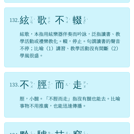
絃
歌
不
輟
ㄒ
ㄔ
ㄍ
ㄅ
132.
ㄧ
ˊ
ˊ
ㄨ
ˋ
ㄜ
ㄨ
ㄢ
ㄛ
絃歌，本指用絃樂器伴奏而吟詠，泛指讀書、教
學活動或禮樂教化。輟，停止。句謂讀書的聲音
不停；比喻（1）講習、教學活動沒有間斷（2）
學風很盛。
不
脛
而
走
ㄐ
ㄅ
ㄗ
133.
ㄦ
ˋ
ㄧ
ˋ
ˊ
ˇ
ㄨ
ㄡ
ㄥ
脛，小腿。「不脛而走」指沒有腿也能去。比喻
事物不用推廣，也能迅速傳播。
ㄑ
ㄑ
ㄌ
ㄐ