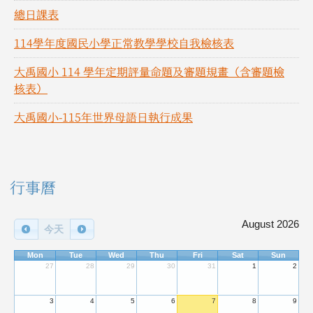
總日課表
114學年度國民小學正常教學學校自我檢核表
大禹國小 114 學年定期評量命題及審題規畫（含審題檢
核表）
大禹國小-115年世界母語日執行成果
右邊區域內容
行事曆
August 2026
今天
Mon
Tue
Wed
Thu
Fri
Sat
Sun
27
28
29
30
31
1
2
3
4
5
6
7
8
9