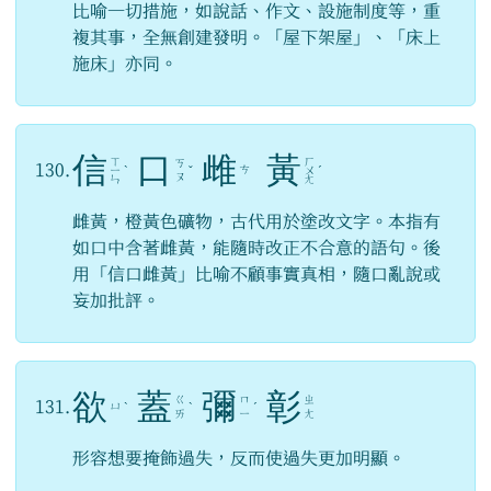
比喻一切措施，如說話、作文、設施制度等，重
複其事，全無創建發明。「屋下架屋」、「床上
施床」亦同。
信
口
雌
黃
ㄒ
ㄏ
ㄎ
130.
ㄘ
ㄧ
ˋ
ˇ
ㄨ
ˊ
ㄡ
ㄣ
ㄤ
雌黃，橙黃色礦物，古代用於塗改文字。本指有
如口中含著雌黃，能隨時改正不合意的語句。後
用「信口雌黃」比喻不顧事實真相，隨口亂說或
妄加批評。
欲
蓋
彌
彰
ㄍ
ㄇ
ㄓ
131.
ㄩ
ˋ
ˋ
ˊ
ㄞ
ㄧ
ㄤ
形容想要掩飾過失，反而使過失更加明顯。