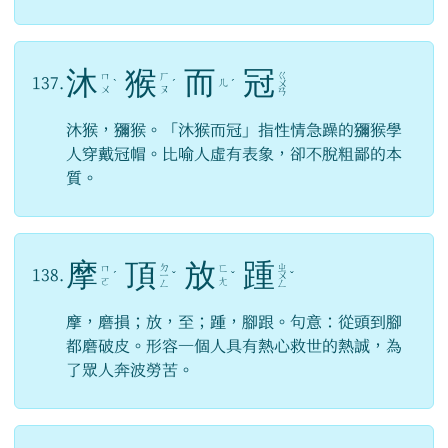
沐
猴
而
冠
ㄍ
ㄇ
ㄏ
137.
ㄦ
ˋ
ˊ
ˊ
ㄨ
ㄨ
ㄡ
ㄢ
沐猴，獼猴。「沐猴而冠」指性情急躁的獼猴學
人穿戴冠帽。比喻人虛有表象，卻不脫粗鄙的本
質。
摩
頂
放
踵
ㄉ
ㄓ
ㄇ
ㄈ
138.
ˊ
ㄧ
ˇ
ˇ
ㄨ
ˇ
ㄛ
ㄤ
ㄥ
ㄥ
摩，磨損；放，至；踵，腳跟。句意：從頭到腳
都磨破皮。形容一個人具有熱心救世的熱誠，為
了眾人奔波勞苦。