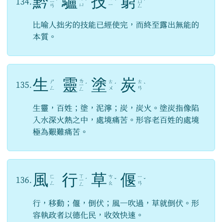
黔
驢
技
窮
134.
ㄧ
ˊ
ˊ
ˋ
ㄩ
ˊ
ㄩ
ㄧ
ㄢ
ㄥ
比喻人拙劣的技能已經使完，而終至露出無能的
本質。
生
靈
塗
炭
ㄌ
ㄕ
ㄊ
ㄊ
135.
ㄧ
ˊ
ˊ
ˋ
ㄥ
ㄨ
ㄢ
ㄥ
生靈，百姓；塗，泥濘；炭，炭火。塗炭指像陷
入水深火熱之中，處境痛苦。形容老百姓的處境
極為艱難痛苦。
風
行
草
偃
ㄒ
ㄈ
ㄘ
ㄧ
136.
ㄧ
ˊ
ˇ
ˇ
ㄥ
ㄠ
ㄢ
ㄥ
行，移動；偃，倒伏；風一吹過，草就倒伏。形
容執政者以德化民，收效快速。