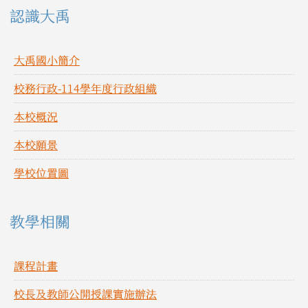
左邊區域內容
認識大禹
大禹國小簡介
校務行政-114學年度行政組織
本校概況
本校願景
學校位置圖
教學相關
課程計畫
校長及教師公開授課實施辦法