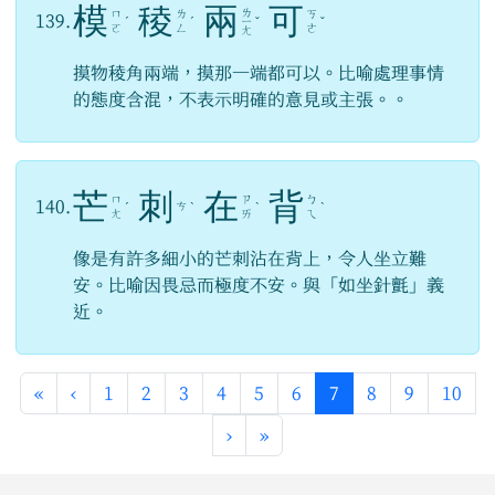
模
稜
兩
可
ㄌ
ㄇ
ㄌ
ㄎ
139.
ˊ
ˊ
ㄧ
ˇ
ˇ
ㄛ
ㄥ
ㄜ
ㄤ
摸物稜角兩端，摸那一端都可以。比喻處理事情
的態度含混，不表示明確的意見或主張。。
芒
刺
在
背
ㄇ
ㄗ
ㄅ
140.
ㄘ
ˊ
ˋ
ˋ
ˋ
ㄤ
ㄞ
ㄟ
像是有許多細小的芒刺沾在背上，令人坐立難
安。比喻因畏忌而極度不安。與「如坐針氈」義
近。
第一頁
上一頁
(目前頁次)
«
‹
1
2
3
4
5
6
7
8
9
10
下一頁
最後頁
›
»