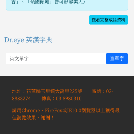
香」、「傾國傾城」皆可形容美人）
觀看完整成語資料
Dr.eye 英漢字典
英文單字
查單字
地址：花蓮縣玉里鎮大禹里225號 電話：03-
8883274 傳真：03-8980310
請用Chrome、FireFox或IE10.0瀏覽器以上獲得最
佳瀏覽效果，謝謝！