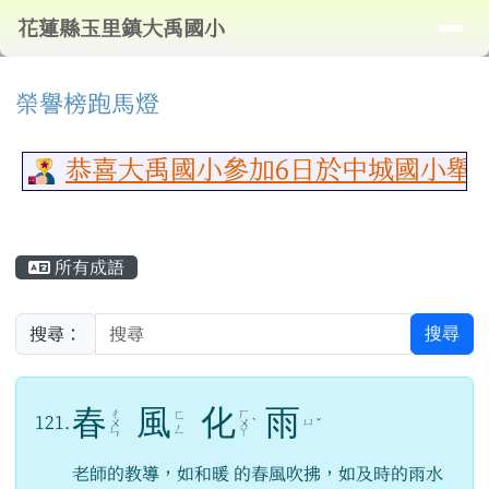
導覽列
花蓮縣玉里鎮大禹國小
跳至主內容區
花蓮縣玉里鎮大禹國小
頁尾區域
⏸
上中區域內容
榮譽榜跑馬燈
恭喜大禹國小參加6日於中城國小舉行
主內容區域
所有成語
搜尋
搜尋：
春
風
化
雨
ㄔ
ㄏ
ㄈ
121.
ㄩ
ㄨ
ㄨ
ˋ
ˇ
ㄥ
ㄣ
ㄚ
老師的教導，如和暖 的春風吹拂，如及時的雨水