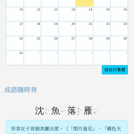
10
11
12
13
14
15
16
17
18
19
20
21
22
23
24
25
26
27
28
29
30
31
1
2
3
4
5
6
前往行事曆
成語隨時背
沈
魚
落
雁
ㄌ
ㄔ
ㄧ
ˊ
ㄩ
ˊ
ˋ
ˋ
ㄨ
ㄣ
ㄢ
ㄛ
形容女子容貌美麗出眾。（「閉月羞花」、「國色天