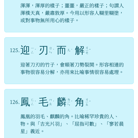
渾渾，渾厚的樣子；噩噩，嚴正的樣子；句謂人
渾樸天真，嚴肅敦厚。今用以形容人糊里糊塗，
或對事物無所用心的樣子。
迎
刃
而
解
ㄐ
ㄧ
ㄖ
125.
ㄦ
ˊ
ˋ
ˊ
ㄧ
ˇ
ㄥ
ㄣ
ㄝ
迎著刀刃的竹子，會順著刀勢裂開。形容相連的
事物很容易分解，亦用來比喻事情很容易處理。
鳳
毛
麟
角
ㄌ
ㄐ
ㄈ
ㄇ
126.
ˋ
ˊ
ㄧ
ˊ
ㄧ
ˇ
ㄥ
ㄠ
ㄣ
ㄠ
鳳凰的羽毛、麒麟的角。比喻稀罕珍貴的人、
物。與「吉光片羽」、「屈指可數」、「寥若晨
星」義近。