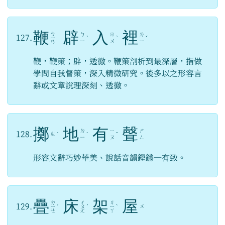
鞭
辟
入
裡
ㄅ
ㄅ
ㄖ
ㄌ
127.
ㄧ
ˋ
ˋ
ˇ
ㄧ
ㄨ
ㄧ
ㄢ
鞭，鞭策；辟，透徹。鞭策剖析到最深層，指做
學問自我督策，深入精微研究。後多以之形容言
辭或文章說理深刻、透徹。
擲
地
有
聲
ㄉ
ㄧ
ㄕ
128.
ㄓ
ˊ
ˋ
ˇ
ㄧ
ㄡ
ㄥ
形容文辭巧妙華美、說話音韻鏗鏘一有致。
疊
床
架
屋
ㄉ
ㄔ
ㄐ
129.
ㄨ
ㄧ
ˊ
ㄨ
ˊ
ㄧ
ˋ
ㄝ
ㄤ
ㄚ