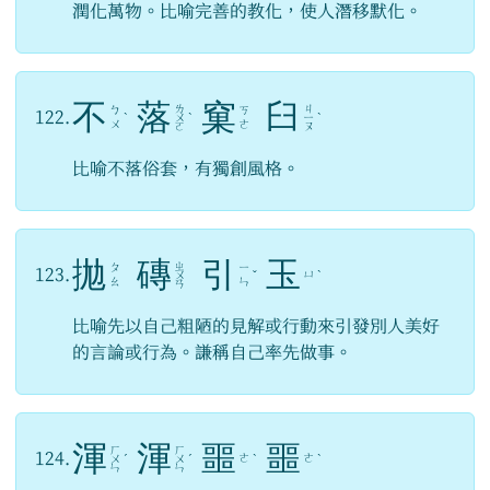
潤化萬物。比喻完善的教化，使人潛移默化。
不
落
窠
臼
ㄌ
ㄐ
ㄅ
ㄎ
122.
ˋ
ㄨ
ˋ
ㄧ
ˋ
ㄨ
ㄜ
ㄛ
ㄡ
比喻不落俗套，有獨創風格。
拋
磚
引
玉
ㄓ
ㄆ
ㄧ
123.
ㄩ
ㄨ
ˇ
ˋ
ㄠ
ㄣ
ㄢ
比喻先以自己粗陋的見解或行動來引發別人美好
的言論或行為。謙稱自己率先做事。
渾
渾
噩
噩
ㄏ
ㄏ
124.
ㄜ
ㄜ
ㄨ
ˊ
ㄨ
ˊ
ˋ
ˋ
ㄣ
ㄣ