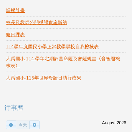
課程計畫
校長及教師公開授課實施辦法
總日課表
114學年度國民小學正常教學學校自我檢核表
大禹國小 114 學年定期評量命題及審題規畫（含審題檢
核表）
大禹國小-115年世界母語日執行成果
右邊區域內容
行事曆
August 2026
今天