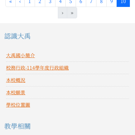
第一頁
上一頁
(目
«
‹
1
2
3
4
5
6
7
8
9
10
›
»
左邊區域內容
認識大禹
大禹國小簡介
校務行政-114學年度行政組織
本校概況
本校願景
學校位置圖
教學相關