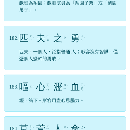
戲班為梨園；戲劇演員為「梨園子弟」或「梨園
弟子」。
匹
夫
之
勇
ㄆ
ㄈ
ㄩ
182.
ㄓ
ˇ
ˇ
ㄧ
ㄨ
ㄥ
匹夫，一個人，泛指普通 人；形容沒有智謀，僅
憑個人蠻幹的勇敢。
嘔
心
瀝
血
ㄒ
ㄒ
ㄌ
183.
ㄡ
ˇ
ㄧ
ˋ
ㄩ
ˋ
ㄧ
ㄣ
ㄝ
瀝，滴下。形容用盡心思腦力。
草
菅
人
命
ㄐ
ㄇ
ㄘ
ㄖ
184.
ˇ
ㄧ
ˊ
ㄧ
ˋ