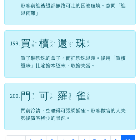
形容前進後退都無路可走的困窘處境。意同「進
退兩難」
買
櫝
還
珠
ㄏ
ㄇ
ㄉ
ㄓ
199.
ˇ
ˊ
ㄨ
ˊ
ㄞ
ㄨ
ㄨ
ㄢ
買了裝珍珠的盒子，而把珍珠退還。後用「買櫝
還珠」比喻捨本逐末，取捨失當。
門
可
羅
雀
ㄌ
ㄑ
ㄇ
ㄎ
200.
ˊ
ˇ
ㄨ
ˊ
ㄩ
ˋ
ㄣ
ㄜ
ㄛ
ㄝ
門前冷清，空曠得可張網捕雀。形容做官的人失
勢後賓客稀少的景況。