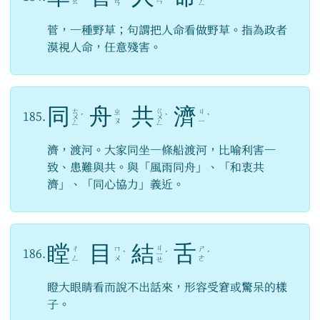
ㄠ
ㄣ
ㄢ
ㄥ
菅，一種野草；句謂把人命看做野草。指為政者
漠視人命，任意殘害。
同
舟
共
濟
ㄊ
ㄍ
ㄓ
ㄐ
185.
ㄨ
ˊ
ㄨ
ˋ
ˋ
ㄡ
ㄧ
ㄥ
ㄥ
濟，渡河。大家同坐一條船渡河，比喻利害一
致、患難與共。與「風雨同舟」、「和衷共
濟」、「同心協力」義近。
瞠
目
結
舌
ㄐ
ㄔ
ㄇ
ㄕ
186.
ˋ
ㄧ
ˊ
ˊ
ㄥ
ㄨ
ㄜ
ㄝ
瞪大眼睛看而說不出話來，形容受窘或驚呆的樣
子。