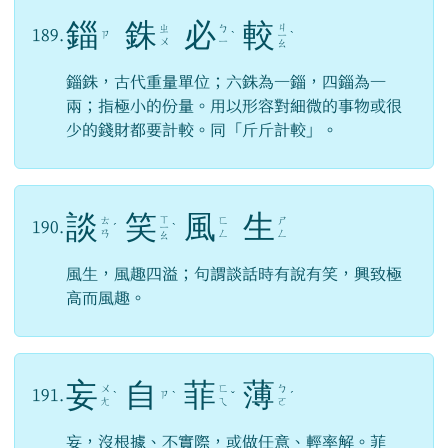
錙
銖
必
較
ㄐ
ㄓ
ㄅ
189.
ㄗ
ˋ
ㄧ
ˋ
ㄨ
ㄧ
ㄠ
錙銖，古代重量單位；六銖為一錙，四錙為一
兩；指極小的份量。用以形容對細微的事物或很
少的錢財都要計較。同「斤斤計較」。
談
笑
風
生
ㄒ
ㄊ
ㄈ
ㄕ
190.
ˊ
ㄧ
ˋ
ㄢ
ㄥ
ㄥ
ㄠ
風生，風趣四溢；句謂談話時有說有笑，興致極
高而風趣。
妄
自
菲
薄
ㄨ
ㄈ
ㄅ
191.
ㄗ
ˋ
ˋ
ˇ
ˊ
ㄤ
ㄟ
ㄛ
妄，沒根據、不實際，或做任意、輕率解。菲