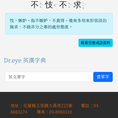
不
忮
不
求
ㄑ
ㄅ
ㄅ
ˋ
ㄓ
ˋ
ˋ
ˊ
ㄧ
ㄨ
ㄨ
ㄡ
忮，嫉妒。指不嫉妒，不貪得。後來多用來形容淡泊
無求，不做非分之事的處世態度。
觀看完整成語資料
Dr.eye 英漢字典
英文單字
查單字
地址：花蓮縣玉里鎮大禹里225號 電話：03-
8883274 傳真：03-8980310