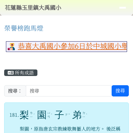
導覽列
花蓮縣玉里鎮大禹國小
跳至主內容區
花蓮縣玉里鎮大禹國小
頁尾區域
⏸
上中區域內容
榮譽榜跑馬燈
恭喜大禹國小參加6日於中城國小舉行
主內容區域
所有成語
搜尋
搜尋：
梨
園
子
弟
ㄌ
ㄩ
ㄉ
181.
ㄗ
ˊ
ˊ
ˇ
ˋ
ㄧ
ㄢ
ㄧ
梨園，原指唐玄宗教練歌舞藝人的地方。 後泛稱