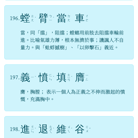
螳
臂
當
車
ㄊ
ㄅ
ㄉ
ㄔ
196.
ˊ
ˋ
ㄤ
ㄧ
ㄤ
ㄜ
當，同「擋」，阻擋；螳螂用前肢去阻擋車輪前
進。比喻氣雄力薄，根本無濟於事；譏諷人不自
量力。與「蚍蜉撼樹」、「以卵擊石」義近。
義
憤
填
膺
ㄊ
ㄈ
ㄧ
197.
ㄧ
ˋ
ˋ
ㄧ
ˊ
ㄣ
ㄥ
ㄢ
膺，胸膛； 表示一個人為正義之不伸而激起的憤
慨，充滿胸中。
進
退
維
谷
ㄐ
ㄊ
ㄨ
ㄍ
198.
ㄧ
ˋ
ㄨ
ˋ
ˊ
ˇ
ㄟ
ㄨ
ㄣ
ㄟ