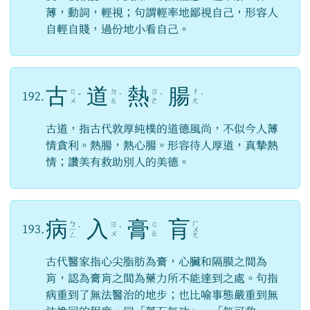
薄，動詞，輕視；句謂輕率地鄙視自己，形容人
自輕自賤，過份地小看自己。
古
道
熱
腸
ㄍ
ㄉ
ㄖ
ㄔ
192.
ˇ
ˋ
ˋ
ˊ
ㄨ
ㄠ
ㄜ
ㄤ
古道，指古代敦厚純樸的道德風尚，不似今人薄
情貪利。熱腸，熱心腸。形容待人厚道，真摯熱
情；讚美有救助別人的美德。
病
入
膏
肓
ㄅ
ㄏ
ㄖ
ㄍ
193.
ㄧ
ˋ
ˋ
ㄨ
ㄨ
ㄠ
ㄥ
ㄤ
古代醫家指心尖脂肪為膏，心臟和隔膜之間為
肓，認為膏肓之間為藥力所不能達到之處。句指
病重到了無法醫治的地步；也比喻事態嚴重到無