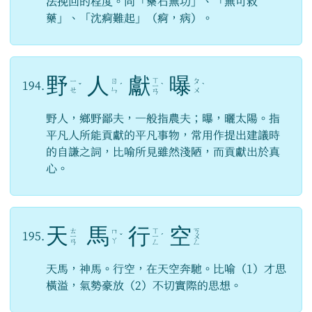
法挽回的程度。同「藥石無功」、「無可救
藥」、「沈痾難起」（痾，病）。
野
人
獻
曝
ㄒ
ㄧ
ㄖ
ㄆ
194.
ˇ
ˊ
ㄧ
ˋ
ˋ
ㄝ
ㄣ
ㄨ
ㄢ
野人，鄉野鄙夫，一般指農夫；曝，曬太陽。指
平凡人所能貢獻的平凡事物，常用作提出建議時
的自謙之詞，比喻所見雖然淺陋，而貢獻出於真
心。
天
馬
行
空
ㄊ
ㄒ
ㄎ
ㄇ
195.
ㄧ
ˇ
ㄧ
ˊ
ㄨ
ㄚ
ㄢ
ㄥ
ㄥ
天馬，神馬。行空，在天空奔馳。比喻（1）才思
橫溢，氣勢豪放（2）不切實際的思想。