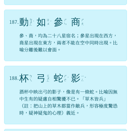
動
如
參
商
ㄉ
ㄖ
ㄕ
ㄕ
187.
ㄨ
ˋ
ˊ
ㄨ
ㄣ
ㄤ
ㄥ
參、商，均為二十八星宿名；參星出現在西方，
商星出現在東方，兩者不能在空中同時出現。比
喻分離後難以會面。
杯
弓
蛇
影
ㄍ
ㄅ
ㄕ
ㄧ
188.
ㄨ
ˊ
ˇ
ㄟ
ㄜ
ㄥ
ㄥ
酒杯中映出弓的影子，像是有一條蛇。比喻因無
中生有的疑慮自相驚擾不已。「草木皆兵」
（註：把山上的草木都當作敵兵，形容極度驚恐
時，疑神疑鬼的心理）義近。