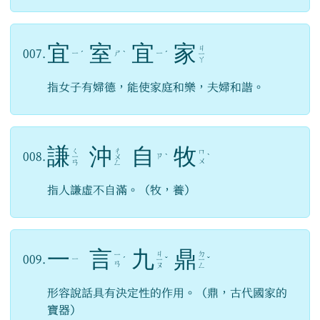
宜
室
宜
家
ㄐ
007.
ㄧ
ㄕ
ㄧ
ˊ
ˋ
ˊ
ㄧ
ㄚ
指女子有婦德，能使家庭和樂，夫婦和諧。
謙
沖
自
牧
ㄑ
ㄔ
ㄇ
008.
ㄗ
ㄧ
ㄨ
ˋ
ˋ
ㄨ
ㄢ
ㄥ
指人謙虛不自滿。（牧，養）
一
言
九
鼎
ㄐ
ㄉ
ㄧ
009.
ㄧ
ˊ
ㄧ
ˇ
ㄧ
ˇ
ㄢ
ㄡ
ㄥ
形容說話具有決定性的作用。（鼎，古代國家的
寶器）