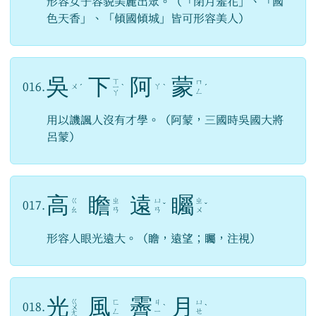
形容女子容貌美麗出眾。（「閉月羞花」、「國
色天香」、「傾國傾城」皆可形容美人）
吳
下
阿
蒙
ㄒ
ㄇ
016.
ㄨ
ㄚ
ˊ
ㄧ
ˋ
ˋ
ˊ
ㄥ
ㄚ
用以譏諷人沒有才學。（阿蒙，三國時吳國大將
呂蒙）
高
瞻
遠
矚
ㄍ
ㄓ
ㄩ
ㄓ
017.
ˇ
ˇ
ㄠ
ㄢ
ㄢ
ㄨ
形容人眼光遠大。（瞻，遠望；矚，注視）
光
風
霽
月
ㄍ
ㄈ
ㄐ
ㄩ
018.
ㄨ
ˋ
ˋ
ㄥ
ㄧ
ㄝ
ㄤ