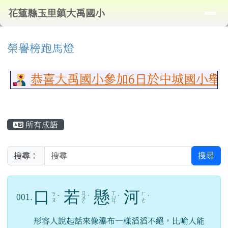
導覽列
花蓮縣玉里鎮大禹國小
跳至主內容區
花蓮縣玉里鎮大禹國小
頁尾區域
⏸
上中區域內容
榮譽榜跑馬燈
恭喜大禹國小參加6日於中城國小舉行
主內容區域
所有成語
搜尋
搜尋：
口
若
懸
河
ㄖ
ㄒ
ㄎ
ㄏ
001.
ˇ
ㄨ
ˋ
ㄩ
ˊ
ˊ
ㄡ
ㄜ
ㄛ
ㄢ
形容人說起話來像瀑布一樣滔滔不絕，比喻人能