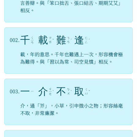
言善辯。與「笨口拙舌、張口結舌、期期艾艾」
相反。
千
載
難
逢
ㄑ
ㄗ
ㄋ
ㄈ
002.
ㄧ
ˇ
ˊ
ˊ
ㄞ
ㄢ
ㄥ
ㄢ
載，年的意思。千年也難遇上一次，形容機會極
為難得。與「習以為常、司空見慣」相反。
一
介
不
取
ㄐ
ㄅ
ㄑ
003.
ㄧ
ㄧ
ˋ
ˋ
ˇ
ㄨ
ㄩ
ㄝ
介，通「芥」，小草，引申微小之物；形容絲毫
不取，非常廉潔。