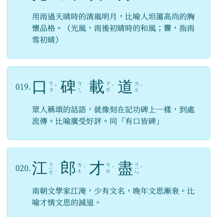
用雨過天晴時的清風明月，比喻人坦蕩高尚的胸
懷品格。（光風，雨後初晴時的和風；霽，指雨
雪初晴）
口
碑
載
道
ㄎ
ㄅ
ㄗ
ㄉ
019.
ˇ
ˋ
ˋ
ㄡ
ㄟ
ㄞ
ㄠ
眾人稱頌的話語，就像刻在記功碑上一樣，到處
流傳。比喻廣受好評。同「有口皆碑」
江
郎
才
盡
ㄐ
ㄐ
ㄌ
ㄘ
020.
ㄧ
ˊ
ˊ
ㄧ
ˋ
ㄤ
ㄞ
ㄤ
ㄣ
南朝文學家江淹，少有文名，晚年文思漸衰。比
喻才情文思的減退。