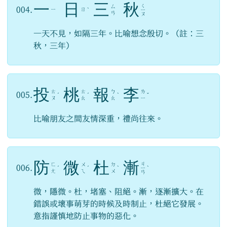
一
日
三
秋
ㄑ
ㄙ
004.
ㄧ
ㄖ
ˋ
ㄧ
ㄢ
ㄡ
一天不見，如隔三年。比喻想念殷切。（註：三
秋，三年）
投
桃
報
李
ㄊ
ㄊ
ㄅ
ㄌ
005.
ˊ
ˊ
ˋ
ˇ
ㄡ
ㄠ
ㄠ
ㄧ
比喻朋友之間友情深重，禮尚往來。
防
微
杜
漸
ㄐ
ㄈ
ㄨ
ㄉ
006.
ˊ
ˊ
ˋ
ㄧ
ˋ
ㄤ
ㄟ
ㄨ
ㄢ
微，隱微。杜，堵塞、阻絕。漸，逐漸擴大。在
錯誤或壞事萌芽的時候及時制止，杜絕它發展。
意指謹慎地防止事物的惡化。