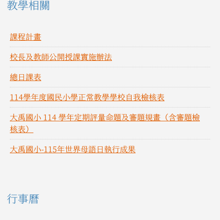
教學相關
課程計畫
校長及教師公開授課實施辦法
總日課表
114學年度國民小學正常教學學校自我檢核表
大禹國小 114 學年定期評量命題及審題規畫（含審題檢
核表）
大禹國小-115年世界母語日執行成果
右邊區域內容
行事曆