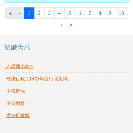
(目前頁次)
«
‹
1
2
3
4
5
6
7
8
9
10
下一頁
最後頁
›
»
左邊區域內容
認識大禹
大禹國小簡介
校務行政-114學年度行政組織
本校概況
本校願景
學校位置圖