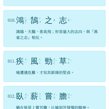
鴻
鵠
之
志
ㄏ
ㄏ
010.
ㄓ
ㄓ
ㄨ
ˊ
ˊ
ˋ
ㄨ
ㄥ
鴻鵠，天鵝，善高飛；形容遠大的志向，與「燕
雀之志」相反。
疾
風
勁
草
ㄐ
ㄐ
ㄈ
ㄘ
011.
ˊ
ㄧ
ˋ
ˇ
ㄧ
ㄥ
ㄠ
ㄥ
喻遭遇危難，才知其節操的堅貞。
臥
薪
嘗
膽
ㄒ
ㄨ
ㄔ
ㄉ
012.
ˋ
ㄧ
ˊ
ˇ
ㄛ
ㄤ
ㄢ
ㄣ
躺在柴草上嘗苦膽，比喻刻苦發憤的精神。