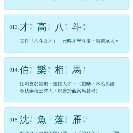
才
高
八
斗
ㄘ
ㄍ
ㄅ
ㄉ
013.
ˊ
ˇ
ㄞ
ㄠ
ㄚ
ㄡ
又作「八斗之才」，比喻才學洋溢，超越眾人。
伯
樂
相
馬
ㄒ
ㄅ
ㄌ
ㄇ
014.
ˊ
ˋ
ㄧ
ˋ
ˇ
ㄛ
ㄜ
ㄚ
ㄤ
比喻善於發現、選拔人才。（伯樂，本名孫陽，
春秋秦穆公時人，以善於觀察馬著稱）
沈
魚
落
雁
ㄌ
ㄔ
ㄧ
015.
ㄩ
ˊ
ˊ
ㄨ
ˋ
ˋ
ㄣ
ㄢ
ㄛ