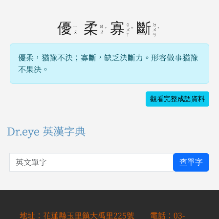
優
柔
寡
斷
ㄍ
ㄉ
ㄧ
ㄖ
ˊ
ˇ
ˋ
ㄨ
ㄨ
ㄡ
ㄡ
ㄚ
ㄢ
優柔，猶豫不決；寡斷，缺乏決斷力。形容做事猶豫
不果決。
觀看完整成語資料
Dr.eye 英漢字典
英文單字
查單字
地址：花蓮縣玉里鎮大禹里225號 電話：03-