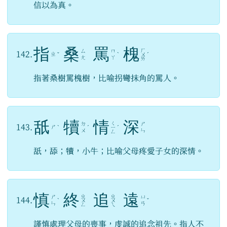
信以為真。
指
桑
罵
槐
ㄏ
ㄙ
ㄇ
142.
ㄓ
ˇ
ˋ
ㄨ
ˊ
ㄤ
ㄚ
ㄞ
指著桑樹罵槐樹，比喻拐彎抹角的罵人。
舐
犢
情
深
ㄑ
ㄉ
ㄕ
143.
ㄕ
ˋ
ˊ
ㄧ
ˊ
ㄨ
ㄣ
ㄥ
舐，舔；犢，小牛；比喻父母疼愛子女的深情。
慎
終
追
遠
ㄓ
ㄓ
ㄕ
ㄩ
144.
ˋ
ㄨ
ㄨ
ˇ
ㄣ
ㄢ
ㄥ
ㄟ
謹慎處理父母的喪事，虔誠的追念祖先。指人不