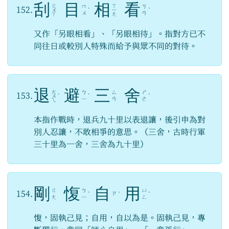
刮
目
相
看
ㄍ
ㄒ
ㄇ
ㄎ
152.
ㄨ
ˋ
ㄧ
ˋ
ㄨ
ㄢ
ㄚ
ㄤ
又作「另眼相看」、「另眼相待」。指對方已不
同往日或較別人特殊而給予與眾不同的對待。
退
避
三
舍
ㄊ
ㄅ
ㄙ
ㄕ
153.
ㄨ
ˋ
ˋ
ˋ
ㄧ
ㄢ
ㄜ
ㄟ
本指作戰時，退兵九十里以表退讓，後引申為對
別人忍讓，不敢相爭的意思。（三舍，古時行軍
三十里為一舍，三舍為九十里）
剛
愎
自
用
ㄍ
ㄅ
ㄩ
154.
ㄗ
ˋ
ˋ
ˋ
ㄤ
ㄧ
ㄥ
愎，固執己見；自用，自以為是。固執己見，專