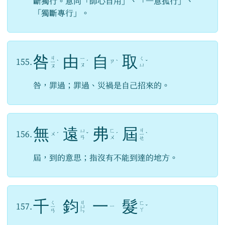
斷獨行。意同「師心自用」、「一意孤行」、
「獨斷專行」。
咎
由
自
取
ㄐ
ㄧ
ㄑ
155.
ㄗ
ㄧ
ˋ
ˊ
ˋ
ˇ
ㄡ
ㄩ
ㄡ
咎，罪過；罪過、災禍是自己招來的。
無
遠
弗
屆
ㄐ
ㄩ
ㄈ
156.
ㄨ
ˊ
ˇ
ˊ
ㄧ
ˋ
ㄢ
ㄨ
ㄝ
屆，到的意思；指沒有不能到達的地方。
千
鈞
一
髮
ㄑ
ㄐ
ㄈ
157.
ㄧ
ㄧ
ㄩ
ˇ
ㄚ
ㄢ
ㄣ