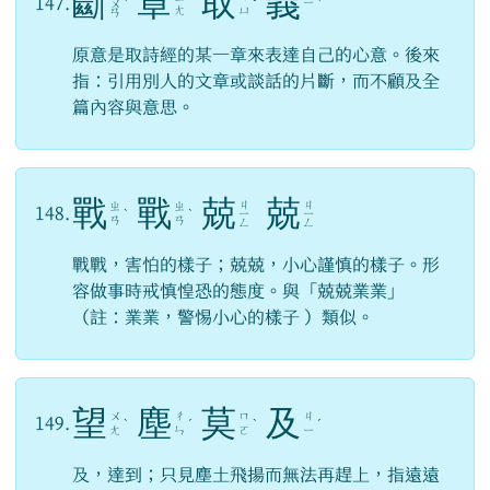
斷
章
取
義
147.
ㄧ
ㄨ
ˋ
ˇ
ˋ
ㄤ
ㄩ
ㄢ
原意是取詩經的某一章來表達自己的心意。後來
指：引用別人的文章或談話的片斷，而不顧及全
篇內容與意思。
戰
戰
兢
兢
ㄐ
ㄐ
ㄓ
ㄓ
148.
ˋ
ˋ
ㄧ
ㄧ
ㄢ
ㄢ
ㄥ
ㄥ
戰戰，害怕的樣子；兢兢，小心謹慎的樣子。形
容做事時戒慎惶恐的態度。與「兢兢業業」
（註：業業，警惕小心的樣子 ）類似。
望
塵
莫
及
ㄨ
ㄔ
ㄇ
ㄐ
149.
ˋ
ˊ
ˋ
ˊ
ㄤ
ㄣ
ㄛ
ㄧ
及，達到；只見塵土飛揚而無法再趕上，指遠遠