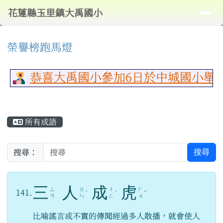
導覽列
花蓮縣玉里鎮大禹國小
跳至主內容區
花蓮縣玉里鎮大禹國小
頁尾區域
⏸
上中區域內容
榮譽榜跑馬燈
恭喜大禹國小參加6日於中城國小舉行
主內容區域
所有成語
搜尋
搜尋：
三
人
成
虎
ㄙ
ㄖ
ㄔ
ㄏ
141.
ˊ
ˊ
ˇ
ㄢ
ㄣ
ㄥ
ㄨ
比喻謠言或不實的傳聞經過多人散播，就會使人