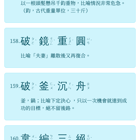
以一根頭髮懸吊千鈞重物，比喻情況非常危急。
（鈞，古代重量單位，三十斤）
破
鏡
重
圓
ㄐ
ㄔ
ㄆ
ㄩ
158.
ˋ
ㄧ
ˋ
ㄨ
ˊ
ˊ
ㄛ
ㄢ
ㄥ
ㄥ
比喻「夫妻」離散後又再復合。
破
釜
沉
舟
ㄆ
ㄈ
ㄔ
ㄓ
159.
ˋ
ˇ
ˊ
ㄛ
ㄨ
ㄣ
ㄡ
釜，鍋；比喻下定決心 ，只以一次機會就達到成
功的目標，絕不留後路。
韋
編
三
絕
ㄅ
ㄐ
ㄨ
ㄙ
160.
ˊ
ㄧ
ㄩ
ˊ