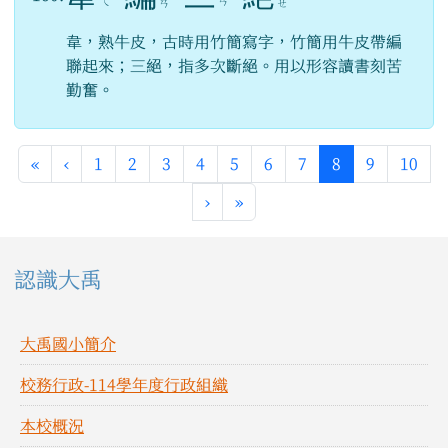
ㄟ
ㄢ
ㄢ
ㄝ
韋，熟牛皮，古時用竹簡寫字，竹簡用牛皮帶編
聯起來；三絕，指多次斷絕。用以形容讀書刻苦
勤奮。
第一頁
上一頁
(目前頁次)
«
‹
1
2
3
4
5
6
7
8
9
10
下一頁
最後頁
›
»
左邊區域內容
認識大禹
大禹國小簡介
校務行政-114學年度行政組織
本校概況