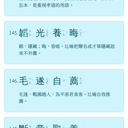
忘本，是重視孝道的用語。
韜
光
養
晦
ㄍ
ㄏ
ㄊ
ㄧ
145.
ㄨ
ˇ
ㄨ
ˋ
ㄠ
ㄤ
ㄤ
ㄟ
韜，隱藏；晦，昏暗。比喻把聲名或才華隱藏起
來不外露。
毛
遂
自
薦
ㄙ
ㄐ
ㄇ
146.
ㄗ
ˊ
ㄨ
ˋ
ˋ
ㄧ
ˋ
ㄠ
ㄟ
ㄢ
毛遂，戰國趙人，為平原君食客。比喻自我推
薦。
ㄉ
ㄓ
ㄑ