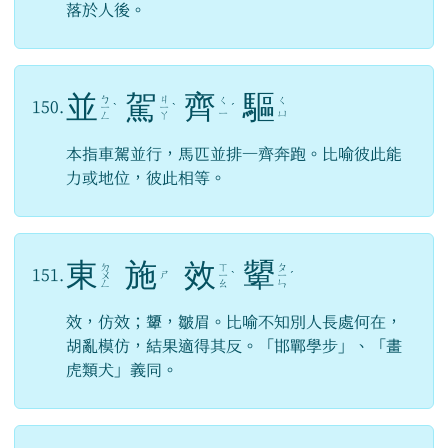
落於人後。
並
駕
齊
驅
ㄅ
ㄐ
ㄑ
ㄑ
150.
ㄧ
ˋ
ㄧ
ˋ
ˊ
ㄧ
ㄩ
ㄥ
ㄚ
本指車駕並行，馬匹並排一齊奔跑。比喻彼此能
力或地位，彼此相等。
東
施
效
顰
ㄉ
ㄒ
ㄆ
151.
ㄕ
ㄨ
ㄧ
ˋ
ㄧ
ˊ
ㄥ
ㄠ
ㄣ
效，仿效；顰，皺眉。比喻不知別人長處何在，
胡亂模仿，結果適得其反。「邯鄲學步」、「畫
虎類犬」義同。