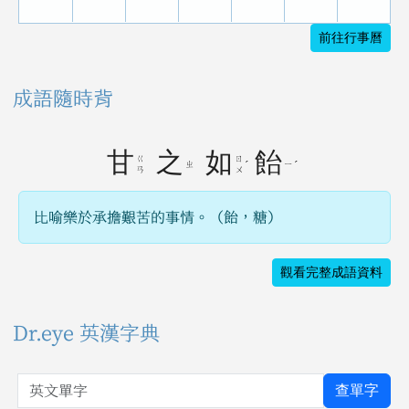
前往行事曆
成語隨時背
甘
之
如
飴
ㄍ
ㄖ
ㄓ
ˊ
ㄧ
ˊ
ㄢ
ㄨ
比喻樂於承擔艱苦的事情。（飴，糖）
觀看完整成語資料
Dr.eye 英漢字典
英文單字
查單字