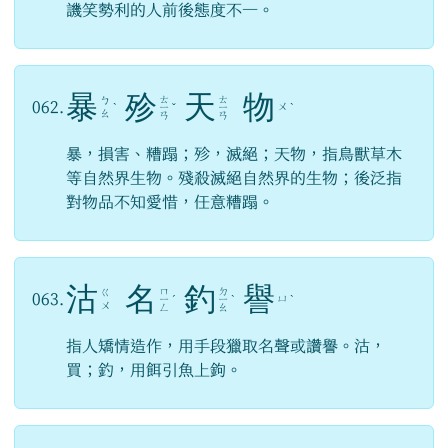
譏笑勢利的人前後態度不一。
暴
殄
天
物
ㄊ
ㄊ
ㄅ
062.
ㄨ
ˋ
ㄧ
ˇ
ㄧ
ˋ
ㄠ
ㄢ
ㄢ
暴，損害、糟蹋；殄，滅絕；天物，指鳥獸草木
等自然界生物。殘殺滅絕自然界的生物；後泛指
對物品不知愛惜，任意糟蹋。
沽
名
釣
譽
ㄇ
ㄉ
ㄍ
063.
ㄩ
ㄧ
ˊ
ㄧ
ˋ
ˋ
ㄨ
ㄥ
ㄠ
指人矯情造作，用手段獵取名聲或讚譽。沽，
買；釣，用餌引魚上鉤。