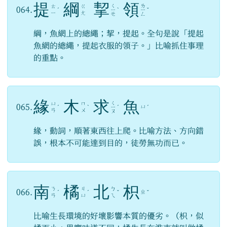
提
綱
挈
領
ㄑ
ㄌ
ㄊ
ㄍ
064.
ˊ
ㄧ
ˋ
ㄧ
ˇ
ㄧ
ㄤ
ㄝ
ㄥ
綱，魚網上的總繩；挈，提起。全句是說「提起
魚網的總繩，提起衣服的領子。」比喻抓住事理
的重點。
緣
木
求
魚
ㄑ
ㄩ
ㄇ
065.
ㄩ
ˊ
ˋ
ㄧ
ˊ
ˊ
ㄢ
ㄨ
ㄡ
緣，動詞，順著東西往上爬。比喻方法、方向錯
誤，根本不可能達到目的，徒勞無功而已。
南
橘
北
枳
ㄋ
ㄐ
ㄅ
066.
ㄓ
ˊ
ˊ
ˇ
ˇ
ㄢ
ㄩ
ㄟ
比喻生長環境的好壞影響本質的優劣。（枳，似