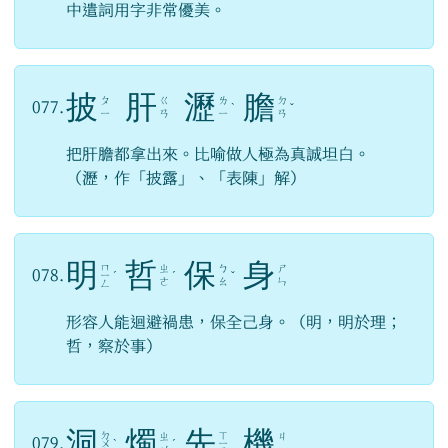
中遣詞用字非常優美。
披
肝
瀝
膽
ㄆ
ㄍ
ㄌ
ㄉ
077.
ˋ
ˇ
ㄧ
ㄢ
ㄧ
ㄢ
把肝膽都拿出來。比喻做人極為真誠坦白。
（瀝，作「披露」、「表陳」解）
明
哲
保
身
ㄇ
ㄓ
ㄅ
ㄕ
078.
ㄧ
ˊ
ˊ
ˇ
ㄜ
ㄠ
ㄣ
ㄥ
形容人能迴避禍患，保全己身。（明，明於理；
哲，察於事）
洞
燭
先
機
ㄉ
ㄒ
ㄓ
ㄐ
079.
ㄨ
ˋ
ˊ
ㄧ