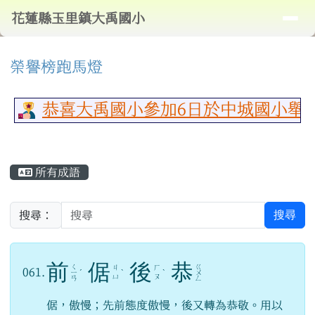
導覽列
花蓮縣玉里鎮大禹國小
跳至主內容區
花蓮縣玉里鎮大禹國小
頁尾區域
⏸
上中區域內容
榮譽榜跑馬燈
恭喜大禹國小參加6日於中城國小舉行
主內容區域
所有成語
搜尋
搜尋：
前
倨
後
恭
ㄑ
ㄍ
ㄐ
ㄏ
061.
ㄧ
ˊ
ˋ
ˋ
ㄨ
ㄩ
ㄡ
ㄢ
ㄥ
倨，傲慢；先前態度傲慢，後又轉為恭敬。用以