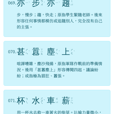
亦
步
亦
趨
ㄅ
ㄑ
069.
ㄧ
ㄧ
ˋ
ˋ
ˋ
ㄨ
ㄩ
步，慢步；趨，快走；原指學生緊隨老師。後來
形容任何事情都模仿或追隨別人，完全沒有自己
的主張。
甚
囂
塵
上
ㄒ
ㄕ
ㄔ
ㄕ
070.
ˋ
ㄧ
ˊ
ˋ
ㄣ
ㄣ
ㄤ
ㄠ
喧譁嘈雜，塵沙飛揚，原指軍隊作戰前的準備情
況。後用「甚囂塵上」形容傳聞四起，議論紛
紛；或指極為猖狂、囂張。
杯
水
車
薪
ㄕ
ㄒ
ㄅ
ㄐ
071.
ㄨ
ˇ
ㄧ
ㄟ
ㄩ
ㄟ
ㄣ
用一杯水去救一車著火的柴草。比喻力量微小，