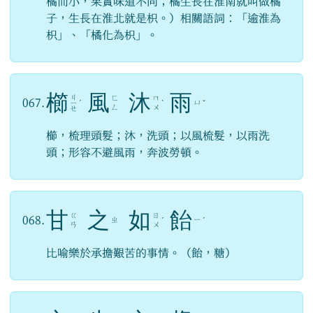
橘而小，果實味道不同；橘生長在淮南就叫做橘
子，生長在淮北就是枳。）相關語詞：「逾淮為
枳」、「橘化為枳」。
櫛
風
沐
雨
ㄐ
ㄈ
ㄇ
067.
ㄩ
ㄧ
ˊ
ˋ
ˇ
ㄥ
ㄨ
ㄝ
櫛，梳理頭髮；沐，洗頭；以風梳髮，以雨洗
頭；形容不避風雨，奔波勞頓。
甘
之
如
飴
ㄍ
ㄖ
068.
ㄓ
ㄧ
ˊ
ˊ
ㄢ
ㄨ
比喻樂於承擔艱苦的事情。（飴，糖）