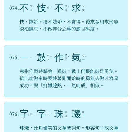
不
忮
不
求
ㄑ
ㄅ
ㄅ
074.
ㄓ
ˋ
ˋ
ˋ
ㄧ
ˊ
ㄨ
ㄨ
ㄡ
忮，嫉妒。指不嫉妒，不貪得。後來多用來形容
淡泊無求，不做非分之事的處世態度。
一
鼓
作
氣
ㄗ
ㄍ
ㄑ
075.
ㄧ
ˇ
ㄨ
ˋ
ˋ
ㄨ
ㄧ
ㄛ
意指作戰時擊第一通鼓，戰士們最能鼓足勇氣。
後比喻做事時要趁著剛開始時的勇氣去做才容易
成功。與「打鐵趁熱、一氣呵成」相似。
字
字
珠
璣
ㄓ
ㄐ
076.
ㄗ
ㄗ
ˋ
ˋ
ㄨ
ㄧ
珠璣，比喻優美的文章或詞句。形容句子或文章