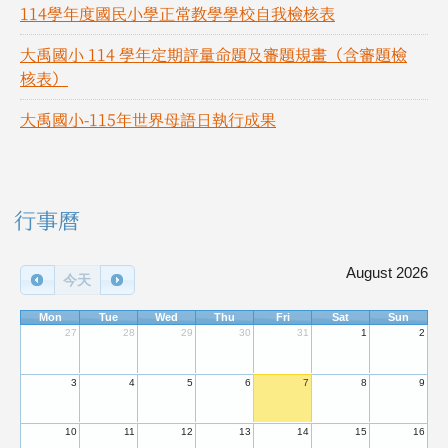
114學年度國民小學正常教學學校自我檢核表
大禹國小 114 學年定期評量命題及審題規畫（含審題檢
核表）
大禹國小-115年世界母語日執行成果
右邊區域內容
行事曆
August 2026
今天
Mon
Tue
Wed
Thu
Fri
Sat
Sun
27
28
29
30
31
1
2
3
4
5
6
7
8
9
10
11
12
13
14
15
16