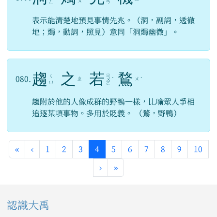
ㄨ
ㄧ
ㄥ
ㄢ
表示能清楚地預見事情先兆。（洞，副詞，透徹
地；燭，動詞，照見）意同「洞燭幽微」。
趨
之
若
鶩
ㄖ
ㄑ
080.
ㄓ
ㄨ
ㄨ
ˋ
ˋ
ㄩ
ㄛ
趨附於他的人像成群的野鴨一樣，比喻眾人爭相
追逐某項事物。多用於貶義。 （鶩，野鴨）
第一頁
上一頁
(目前頁次)
«
‹
1
2
3
4
5
6
7
8
9
10
下一頁
最後頁
›
»
左邊區域內容
認識大禹