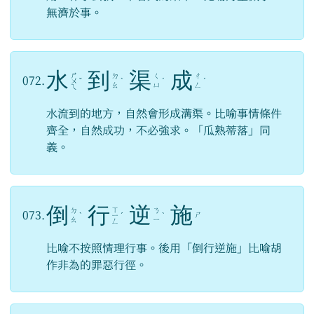
無濟於事。
水
到
渠
成
ㄕ
ㄉ
ㄑ
ㄔ
072.
ㄨ
ˇ
ˋ
ˊ
ˊ
ㄠ
ㄩ
ㄥ
ㄟ
水流到的地方，自然會形成溝渠。比喻事情條件
齊全，自然成功，不必強求。「瓜熟蒂落」同
義。
倒
行
逆
施
ㄒ
ㄉ
ㄋ
073.
ㄕ
ˋ
ㄧ
ˊ
ˋ
ㄠ
ㄧ
ㄥ
比喻不按照情理行事。後用「倒行逆施」比喻胡
作非為的罪惡行徑。