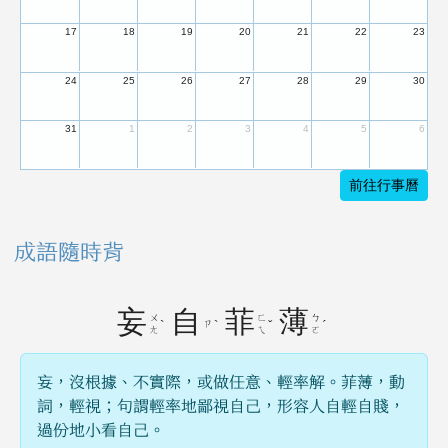
17
18
19
20
21
22
23
24
25
26
27
28
29
30
31
1
2
3
4
5
6
前往行事曆
成語隨時背
妄
自
菲
薄
ㄨ
ㄈ
ㄅ
ˋ
ㄗ
ˋ
ˇ
ˊ
ㄤ
ㄟ
ㄛ
妄，沒根據、不實際，或做任意、輕率解。菲薄，動
詞，輕視；句謂輕率地鄙視自己，形容人自輕自賤，
過份地小看自己。