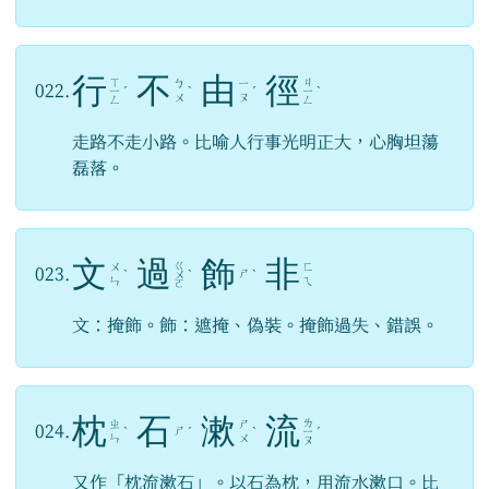
行
不
由
徑
ㄒ
ㄐ
ㄅ
ㄧ
022.
ㄧ
ˊ
ˋ
ˊ
ㄧ
ˋ
ㄨ
ㄡ
ㄥ
ㄥ
走路不走小路。比喻人行事光明正大，心胸坦蕩
磊落。
文
過
飾
非
ㄍ
ㄨ
ㄈ
023.
ㄕ
ˋ
ㄨ
ˋ
ˋ
ㄣ
ㄟ
ㄛ
文：掩飾。飾：遮掩、偽裝。掩飾過失、錯誤。
枕
石
漱
流
ㄌ
ㄓ
ㄕ
024.
ㄕ
ˋ
ˊ
ˋ
ㄧ
ˊ
ㄣ
ㄨ
ㄡ
又作「枕流漱石」。以石為枕，用流水漱口。比