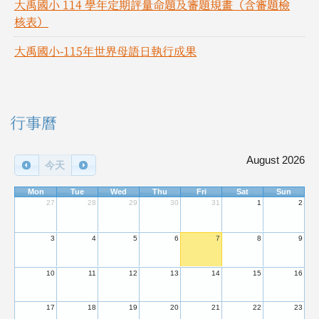
大禹國小 114 學年定期評量命題及審題規畫（含審題檢
核表）
大禹國小-115年世界母語日執行成果
右邊區域內容
行事曆
August 2026
今天
Mon
Tue
Wed
Thu
Fri
Sat
Sun
27
28
29
30
31
1
2
3
4
5
6
7
8
9
10
11
12
13
14
15
16
17
18
19
20
21
22
23