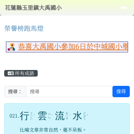
導覽列
花蓮縣玉里鎮大禹國小
跳至主內容區
花蓮縣玉里鎮大禹國小
頁尾區域
⏸
上中區域內容
榮譽榜跑馬燈
恭喜大禹國小參加6日於中城國小舉行
主內容區域
所有成語
搜尋
搜尋：
行
雲
流
水
ㄒ
ㄌ
ㄕ
ㄩ
021.
ㄧ
ˊ
ˊ
ㄧ
ˊ
ㄨ
ˇ
ㄣ
ㄥ
ㄡ
ㄟ
比喻文章非常自然，毫不呆板。