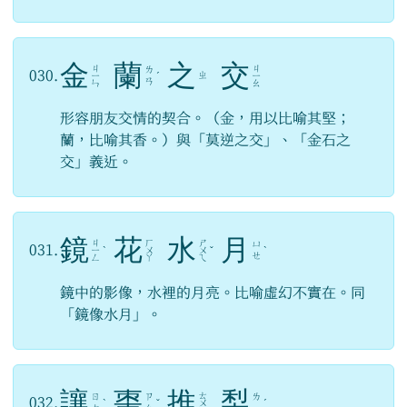
金
蘭
之
交
ㄐ
ㄐ
ㄌ
030.
ㄓ
ㄧ
ˊ
ㄧ
ㄢ
ㄣ
ㄠ
形容朋友交情的契合。（金，用以比喻其堅；
蘭，比喻其香。）與「莫逆之交」、「金石之
交」義近。
鏡
花
水
月
ㄐ
ㄏ
ㄕ
ㄩ
031.
ㄧ
ˋ
ㄨ
ㄨ
ˇ
ˋ
ㄝ
ㄥ
ㄚ
ㄟ
鏡中的影像，水裡的月亮。比喻虛幻不實在。同
「鏡像水月」。
讓
棗
推
梨
ㄊ
ㄖ
ㄗ
ㄌ
032.
ˋ
ˇ
ㄨ
ˊ