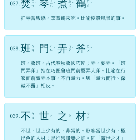
焚
琴
煮
鶴
ㄑ
ㄈ
ㄓ
ㄏ
037.
ˊ
ㄧ
ˊ
ˇ
ˋ
ㄣ
ㄨ
ㄜ
ㄣ
把琴當柴燒，烹煮鶴來吃。比喻極殺風景的事。
班
門
弄
斧
ㄋ
ㄅ
ㄇ
ㄈ
038.
ˊ
ㄨ
ˋ
ˇ
ㄢ
ㄣ
ㄨ
ㄥ
班，魯班，古代春秋魯國巧匠；弄，耍弄。「班
門弄斧」指在巧匠魯班門前耍弄大斧。比喻在行
家面前賣弄本事，不自量力。與「量力而行、深
藏不露」相反。
不
世
之
材
ㄅ
ㄘ
039.
ㄕ
ㄓ
ˊ
ˋ
ˊ
ㄨ
ㄞ
不世，世上少有的，非常的。形容當世少有，極
出色的人材；是推崇讚譽之詞。同「蓋世之才」