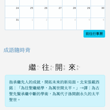
24
25
26
27
28
29
30
31
1
2
3
4
5
6
前往行事曆
成語隨時背
繼
往
開
來
ㄐ
ㄨ
ㄎ
ㄌ
ˋ
ˇ
ˊ
ㄧ
ㄤ
ㄞ
ㄞ
指承繼先人的成就，開拓未來的新局面。北宋張載西
銘：「為往聖繼絕學，為萬世開太平。」→譯：為古
聖先賢承繼中斷的學術，為萬代子孫開創永久的太平
聖世。