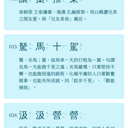
ㄤ
ㄠ
ㄧ
ㄟ
南朝梁 王泰讓棗，後漢 孔融推梨。用以稱讚兄弟
之間友愛。與「兄友弟恭」義近。
駑
馬
十
駕
ㄐ
ㄋ
ㄇ
033.
ㄕ
ˊ
ˇ
ˊ
ㄧ
ˋ
ㄨ
ㄚ
ㄚ
駑，劣馬；駕，指馬車一天的行程為一駕。句謂
良馬一天能跑千里之遙；劣馬雖慢，只要堅持不
懈，也能跑很遠的路程。比喻平庸的人只要勤奮
做事，也能有所成就。同「跬步千里」、「勤能
補拙」。
汲
汲
營
營
ㄐ
ㄐ
ㄧ
ㄧ
034.
ˊ
ˊ
ˊ
ˊ
ㄧ
ㄧ
ㄥ
ㄥ