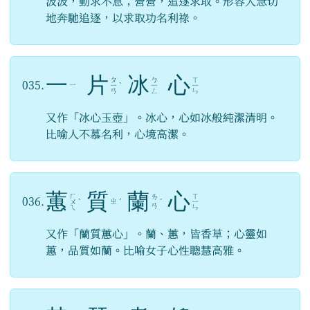
汲汲，勤求不息；營營，追逐求取。形容人急切
地奔馳追逐，以求取功名利祿。
一
片
冰
心
ㄆ
ㄅ
ㄒ
035.
ㄧ
ㄧ
ˋ
ㄧ
ㄧ
ㄢ
ㄥ
ㄣ
又作「冰心玉壺」。冰心，心如冰般純潔清明。
比喻人不慕名利，心境高潔。
蕙
質
蘭
心
ㄏ
ㄒ
ㄌ
036.
ㄓ
ㄨ
ˋ
ˊ
ˊ
ㄧ
ㄢ
ㄟ
ㄣ
又作「蘭質蕙心」。蘭、蕙，皆香草；心靈如
蕙，品質如蘭。比喻女子心性聰慧高雅。