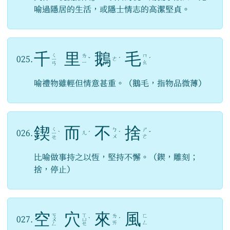
喻過隱居的生活，或隱士情志的高潔堅貞。
千
里
鵝
毛
ㄑ
ㄌ
ㄇ
025.
ㄜ
ㄧ
ˇ
ˊ
ˊ
ㄧ
ㄠ
ㄢ
喻禮物雖輕但情意甚重。（鵝毛，指物品微薄）
鍥
而
不
捨
ㄑ
ㄅ
ㄕ
026.
ㄦ
ㄧ
ˋ
ˊ
ˋ
ˇ
ㄨ
ㄜ
ㄝ
比喻做事持之以恆，堅持不懈。（鍥，雕刻；
捨，停止）
空
穴
來
風
ㄎ
ㄒ
ㄌ
ㄈ
027.
ㄨ
ㄩ
ˋ
ˊ
ㄞ
ㄥ
ㄥ
ㄝ