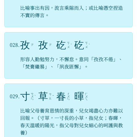
比喻事出有因，流言乘隙而入；或比喻憑空捏造
不實的傳言。
孜
孜
矻
矻
ㄎ
ㄎ
028.
ㄗ
ㄗ
ˋ
ˋ
ㄨ
ㄨ
形容人勤勉努力，不懈怠。意同「孜孜不倦」、
「焚膏繼晷」、「夙夜匪懈」。
寸
草
春
暉
ㄘ
ㄔ
ㄏ
ㄘ
029.
ㄨ
ˋ
ˇ
ㄨ
ㄨ
ㄠ
ㄣ
ㄣ
ㄟ
比喻父母養育恩情的深重，兒女竭盡心力亦難以
回報。（寸草，一寸長的小草，指兒女；春暉，
春天溫暖的陽光，指父母對兒女細心的呵護與教
養）