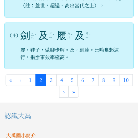
（註：蓋世，超過、高出當代之上）。
劍
及
履
及
ㄐ
ㄐ
ㄌ
ㄐ
040.
ㄧ
ˋ
ˊ
ˇ
ˊ
ㄧ
ㄩ
ㄧ
ㄢ
履，鞋子，做腳步解。及，到達。比喻奮起速
行，指辦事效率極高。
第一頁
上一頁
(目前頁次)
«
‹
1
2
3
4
5
6
7
8
9
10
下一頁
最後頁
›
»
左邊區域內容
認識大禹
大禹國小簡介