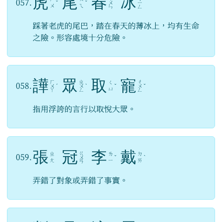
虎
尾
春
冰
057.
ˇ
ˇ
ㄨ
ㄧ
ㄨ
ㄟ
ㄣ
ㄥ
踩著老虎的尾巴，踏在春天的薄冰上，均有生命
之險。形容處境十分危險。
譁
眾
取
寵
ㄏ
ㄓ
ㄔ
ㄑ
058.
ㄨ
ˊ
ㄨ
ˋ
ˇ
ㄨ
ˇ
ㄩ
ㄚ
ㄥ
ㄥ
指用浮誇的言行以取悅大眾。
張
冠
李
戴
ㄍ
ㄓ
ㄌ
ㄉ
059.
ㄨ
ˇ
ˋ
ㄤ
ㄧ
ㄞ
ㄢ
弄錯了對象或弄錯了事實。