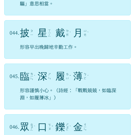
驅」意思相當。
披
星
戴
月
ㄒ
ㄆ
ㄉ
ㄩ
044.
ㄧ
ˋ
ˋ
ㄧ
ㄞ
ㄝ
ㄥ
形容早出晚歸地辛勤工作。
臨
深
履
薄
ㄌ
ㄕ
ㄌ
ㄅ
045.
ㄧ
ˊ
ˇ
ˊ
ㄣ
ㄩ
ㄛ
ㄣ
形容謹慎小心。（詩經：「戰戰兢兢，如臨深
淵，如履薄冰」）
眾
口
鑠
金
ㄓ
ㄕ
ㄐ
ㄎ
046.
ㄨ
ˋ
ˇ
ㄨ
ˋ
ㄧ
ㄡ
ㄥ
ㄛ
ㄣ