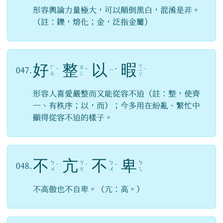
形容輿論力量極大，可以顛倒黑白，混淆是非。
（註：鑠，熔化；金，泛指金屬）
好
整
以
暇
ㄒ
ㄏ
ㄓ
047.
ㄧ
ˋ
ˇ
ˇ
ㄧ
ˊ
ㄠ
ㄥ
ㄚ
形容人喜愛嚴整而又能從容不迫（註：整，使齊
一、有秩序；以，而）；今多用在紛亂、繁忙中
顯得從容不迫的樣子。
不
亢
不
卑
ㄅ
ㄎ
ㄅ
ㄅ
048.
ˋ
ˋ
ˋ
ㄨ
ㄤ
ㄨ
ㄟ
不高傲也不自卑。（亢：高。）