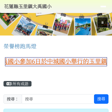
導覽列
花蓮縣玉里鎮大禹國小
跳至主內容區
花蓮縣玉里鎮大禹國小
⏸
頁尾區域
上中區域內容
榮譽榜跑馬燈
國小參加6日於中城國小舉行的玉里鎮115
主內容區域
所有成語
搜尋
搜尋：