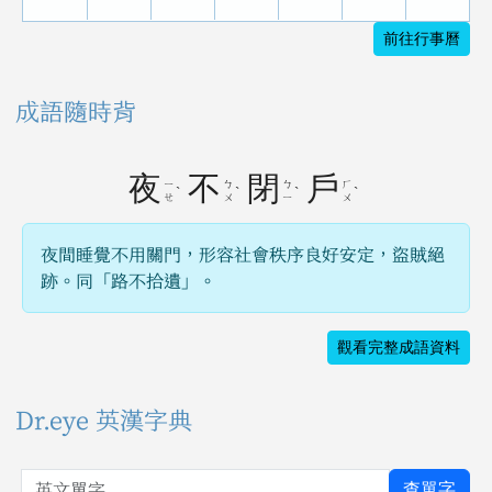
前往行事曆
成語隨時背
夜
不
閉
戶
ㄧ
ㄅ
ㄅ
ㄏ
ˋ
ˋ
ˋ
ˋ
ㄝ
ㄨ
ㄧ
ㄨ
夜間睡覺不用關門，形容社會秩序良好安定，盜賊絕
跡。同「路不拾遺」。
觀看完整成語資料
Dr.eye 英漢字典
英文單字
查單字