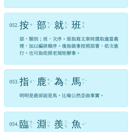
按
部
就
班
ㄐ
ㄅ
ㄅ
052.
ㄢ
ˋ
ˋ
ㄧ
ˋ
ㄨ
ㄢ
ㄡ
部，類別；班，次序。原指寫文章時選取適當義
理，加以編排順序。後指做事按照部署，依次進
行。也可指依照老規矩辦事。
指
鹿
為
馬
ㄌ
ㄨ
ㄇ
053.
ㄓ
ˇ
ˋ
ˊ
ˇ
ㄨ
ㄟ
ㄚ
明明是鹿卻說是馬。比喻公然歪曲事實。
臨
淵
羨
魚
ㄌ
ㄒ
ㄩ
054.
ㄩ
ㄧ
ˊ
ㄧ
ˋ
ˊ
ㄢ
ㄣ
ㄢ