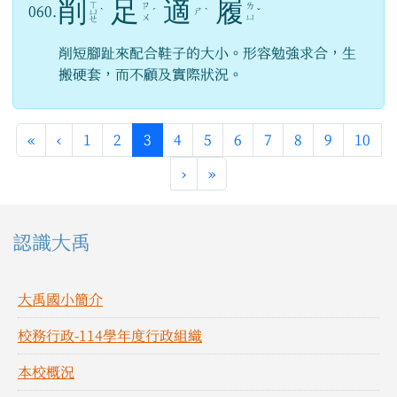
削
足
適
履
ㄒ
ㄗ
ㄌ
060.
ㄕ
ㄩ
ˋ
ˊ
ˋ
ˇ
ㄨ
ㄩ
ㄝ
削短腳趾來配合鞋子的大小。形容勉強求合，生
搬硬套，而不顧及實際狀況。
第一頁
上一頁
(目前頁次)
«
‹
1
2
3
4
5
6
7
8
9
10
下一頁
最後頁
›
»
左邊區域內容
認識大禹
大禹國小簡介
校務行政-114學年度行政組織
本校概況