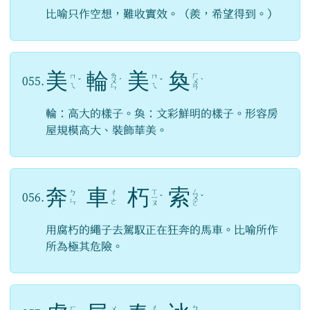
比喻只作空想，難收實效。（羨，希望得到。）
美
輪
美
奐
ㄌ
ㄏ
ㄇ
ㄇ
055.
ˇ
ㄨ
ˊ
ˇ
ㄨ
ˋ
ㄟ
ㄟ
ㄣ
ㄢ
輪：高大的樣子。奐：文彩鮮明的樣子。形容房
屋規模高大、裝飾華美。
奔
車
朽
索
ㄒ
ㄙ
ㄅ
ㄔ
056.
ㄧ
ˇ
ㄨ
ˇ
ㄣ
ㄜ
ㄡ
ㄛ
用腐朽的繩子去駕馭正在狂奔的馬車。比喻所作
所為極其危險。
ㄔ
ㄅ
ㄏ
ㄨ