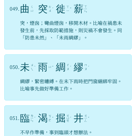
曲
突
徙
薪
ㄒ
ㄑ
ㄊ
ㄒ
049.
ˊ
ˇ
ㄧ
ㄩ
ㄨ
ㄧ
ㄣ
突，煙囪；彎曲煙囪，移開木材。比喻在禍患未
發生前，先採取防範措施，則災禍不會發生。同
「防患未然」、「未雨綢繆」。
未
雨
綢
繆
ㄨ
ㄔ
ㄇ
050.
ㄩ
ˋ
ˇ
ˊ
ˊ
ㄟ
ㄡ
ㄡ
綢繆，緊密纏縛。在未下雨時把門窗綑綁牢固。
比喻事先做好準備工作。
臨
渴
掘
井
ㄌ
ㄐ
ㄐ
ㄎ
051.
ㄧ
ˊ
ˇ
ㄩ
ˊ
ㄧ
ˇ
ㄜ
ㄣ
ㄝ
ㄥ
不早作準備，事到臨頭才想辦法。