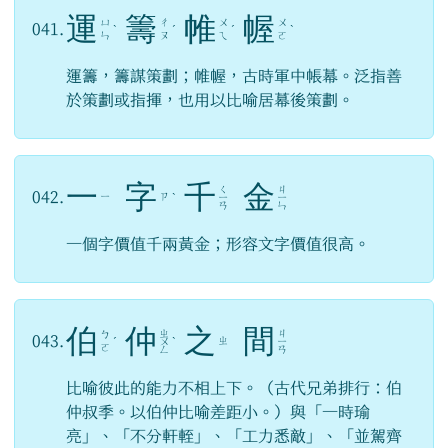
運
籌
帷
幄
ㄩ
ㄔ
ㄨ
ㄨ
041.
ˋ
ˊ
ˊ
ˋ
ㄣ
ㄡ
ㄟ
ㄛ
運籌，籌謀策劃；帷幄，古時軍中帳幕。泛指善
於策劃或指揮，也用以比喻居幕後策劃。
一
字
千
金
ㄑ
ㄐ
042.
ㄧ
ㄗ
ˋ
ㄧ
ㄧ
ㄢ
ㄣ
一個字價值千兩黃金；形容文字價值很高。
伯
仲
之
間
ㄓ
ㄐ
ㄅ
043.
ㄓ
ˊ
ㄨ
ˋ
ㄧ
ㄛ
ㄥ
ㄢ
比喻彼此的能力不相上下。（古代兄弟排行：伯
仲叔季。以伯仲比喻差距小。）與「一時瑜
亮」、「不分軒輊」、「工力悉敵」、「並駕齊