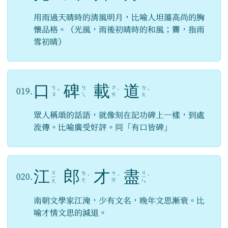
用雨過天晴時的清風明月，比喻人坦蕩高尚的胸
懷品格。（光風，雨後初晴時的和風；霽，指雨
雪初晴）
口
碑
載
道
ㄎ
ㄅ
ㄗ
ㄉ
019.
ˇ
ˋ
ˋ
ㄡ
ㄟ
ㄞ
ㄠ
眾人稱頌的話語，就像刻在記功碑上一樣，到處
流傳。比喻廣受好評。同「有口皆碑」
江
郎
才
盡
ㄐ
ㄐ
ㄌ
ㄘ
020.
ㄧ
ˊ
ˊ
ㄧ
ˋ
ㄤ
ㄞ
ㄤ
ㄣ
南朝文學家江淹，少有文名，晚年文思漸衰。比
喻才情文思的減退。