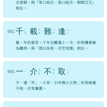
言善辯。與「笨口拙舌、張口結舌、期期艾艾」
相反。
千
載
難
逢
ㄑ
ㄗ
ㄋ
ㄈ
002.
ㄧ
ˇ
ˊ
ˊ
ㄞ
ㄢ
ㄥ
ㄢ
載，年的意思。千年也難遇上一次，形容機會極
為難得。與「習以為常、司空見慣」相反。
一
介
不
取
ㄐ
ㄅ
ㄑ
003.
ㄧ
ㄧ
ˋ
ˋ
ˇ
ㄨ
ㄩ
ㄝ
介，通「芥」，小草，引申微小之物；形容絲毫
不取，非常廉潔。