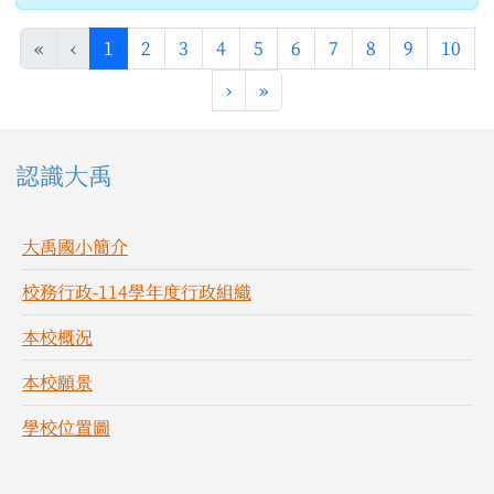
(目前頁次)
«
‹
1
2
3
4
5
6
7
8
9
10
下一頁
最後頁
›
»
左邊區域內容
認識大禹
大禹國小簡介
校務行政-114學年度行政組織
本校概況
本校願景
學校位置圖