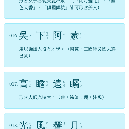
形容女子容貌美麗出眾。（「閉月羞花」、「國
色天香」、「傾國傾城」皆可形容美人）
吳
下
阿
蒙
ㄒ
ㄇ
016.
ㄨ
ㄚ
ˊ
ㄧ
ˋ
ˋ
ˊ
ㄥ
ㄚ
用以譏諷人沒有才學。（阿蒙，三國時吳國大將
呂蒙）
高
瞻
遠
矚
ㄍ
ㄓ
ㄩ
ㄓ
017.
ˇ
ˇ
ㄠ
ㄢ
ㄢ
ㄨ
形容人眼光遠大。（瞻，遠望；矚，注視）
光
風
霽
月
ㄍ
ㄈ
ㄐ
ㄩ
018.
ㄨ
ˋ
ˋ
ㄥ
ㄧ
ㄝ
ㄤ