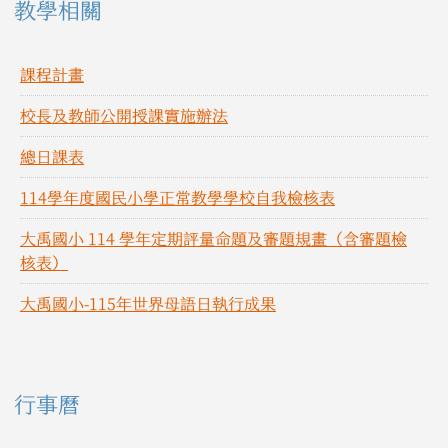
教學相關
課程計畫
校長及教師公開授課實施辦法
總日課表
114學年度國民小學正常教學學校自我檢核表
大禹國小 114 學年定期評量命題及審題規畫（含審題檢
核表）
大禹國小-115年世界母語日執行成果
右邊區域內容
行事曆