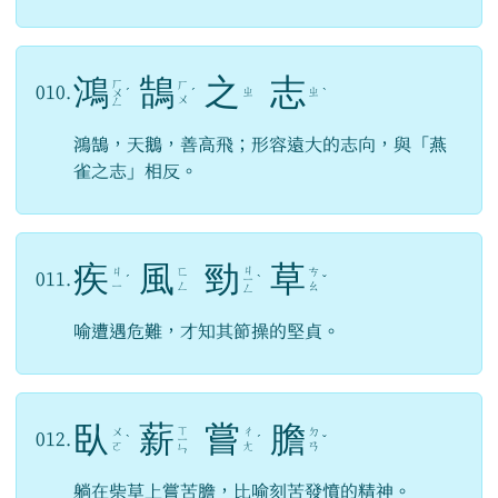
鴻
鵠
之
志
ㄏ
ㄏ
010.
ㄓ
ㄓ
ㄨ
ˊ
ˊ
ˋ
ㄨ
ㄥ
鴻鵠，天鵝，善高飛；形容遠大的志向，與「燕
雀之志」相反。
疾
風
勁
草
ㄐ
ㄐ
ㄈ
ㄘ
011.
ˊ
ㄧ
ˋ
ˇ
ㄧ
ㄥ
ㄠ
ㄥ
喻遭遇危難，才知其節操的堅貞。
臥
薪
嘗
膽
ㄒ
ㄨ
ㄔ
ㄉ
012.
ˋ
ㄧ
ˊ
ˇ
ㄛ
ㄤ
ㄢ
ㄣ
躺在柴草上嘗苦膽，比喻刻苦發憤的精神。