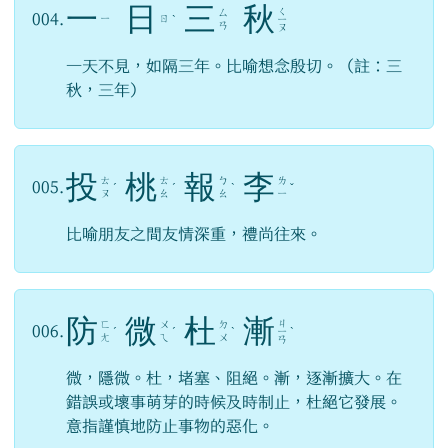
一
日
三
秋
ㄑ
ㄙ
004.
ㄧ
ㄖ
ˋ
ㄧ
ㄢ
ㄡ
一天不見，如隔三年。比喻想念殷切。（註：三
秋，三年）
投
桃
報
李
ㄊ
ㄊ
ㄅ
ㄌ
005.
ˊ
ˊ
ˋ
ˇ
ㄡ
ㄠ
ㄠ
ㄧ
比喻朋友之間友情深重，禮尚往來。
防
微
杜
漸
ㄐ
ㄈ
ㄨ
ㄉ
006.
ˊ
ˊ
ˋ
ㄧ
ˋ
ㄤ
ㄟ
ㄨ
ㄢ
微，隱微。杜，堵塞、阻絕。漸，逐漸擴大。在
錯誤或壞事萌芽的時候及時制止，杜絕它發展。
意指謹慎地防止事物的惡化。