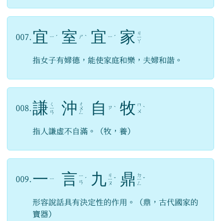
宜
室
宜
家
ㄐ
007.
ㄧ
ㄕ
ㄧ
ˊ
ˋ
ˊ
ㄧ
ㄚ
指女子有婦德，能使家庭和樂，夫婦和諧。
謙
沖
自
牧
ㄑ
ㄔ
ㄇ
008.
ㄗ
ㄧ
ㄨ
ˋ
ˋ
ㄨ
ㄢ
ㄥ
指人謙虛不自滿。（牧，養）
一
言
九
鼎
ㄐ
ㄉ
ㄧ
009.
ㄧ
ˊ
ㄧ
ˇ
ㄧ
ˇ
ㄢ
ㄡ
ㄥ
形容說話具有決定性的作用。（鼎，古代國家的
寶器）