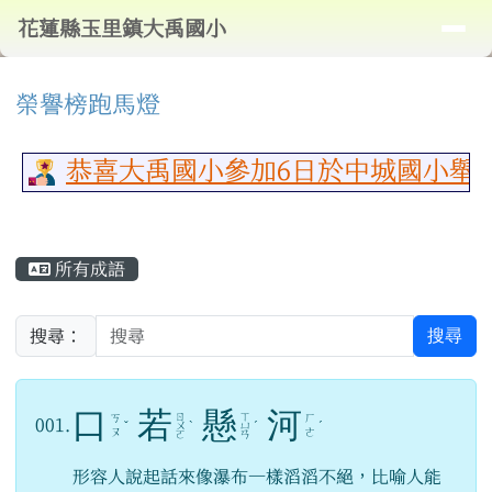
導覽列
花蓮縣玉里鎮大禹國小
跳至主內容區
花蓮縣玉里鎮大禹國小
頁尾區域
⏸
上中區域內容
榮譽榜跑馬燈
恭喜大禹國小參加6日於中城國小舉行
主內容區域
所有成語
搜尋
搜尋：
口
若
懸
河
ㄖ
ㄒ
ㄎ
ㄏ
001.
ˇ
ㄨ
ˋ
ㄩ
ˊ
ˊ
ㄡ
ㄜ
ㄛ
ㄢ
形容人說起話來像瀑布一樣滔滔不絕，比喻人能