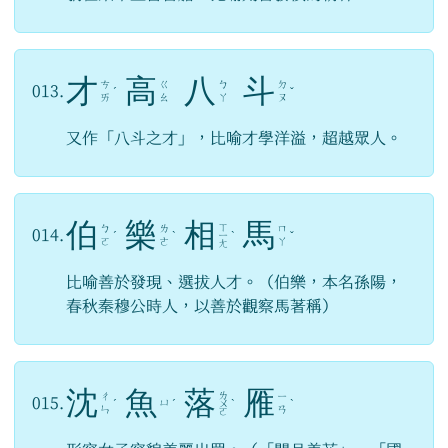
才
高
八
斗
ㄘ
ㄍ
ㄅ
ㄉ
013.
ˊ
ˇ
ㄞ
ㄠ
ㄚ
ㄡ
又作「八斗之才」，比喻才學洋溢，超越眾人。
伯
樂
相
馬
ㄒ
ㄅ
ㄌ
ㄇ
014.
ˊ
ˋ
ㄧ
ˋ
ˇ
ㄛ
ㄜ
ㄚ
ㄤ
比喻善於發現、選拔人才。（伯樂，本名孫陽，
春秋秦穆公時人，以善於觀察馬著稱）
沈
魚
落
雁
ㄌ
ㄔ
ㄧ
015.
ㄩ
ˊ
ˊ
ㄨ
ˋ
ˋ
ㄣ
ㄢ
ㄛ