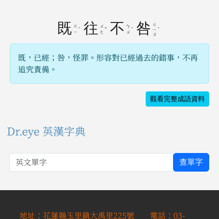
既
往
不
咎
ㄐ
ㄐ
ㄨ
ㄅ
ˋ
ˇ
ˋ
ˋ
ㄧ
ㄧ
ㄤ
ㄨ
ㄡ
既，已經；咎，怪罪。形容對已經過去的錯事，不再
追究責備。
觀看完整成語資料
Dr.eye 英漢字典
英文單字
查單字
地址：花蓮縣玉里鎮大禹里225號 電話：03-