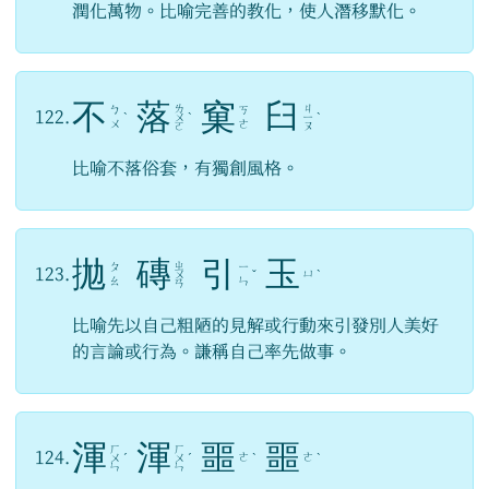
潤化萬物。比喻完善的教化，使人潛移默化。
不
落
窠
臼
ㄌ
ㄐ
ㄅ
ㄎ
122.
ˋ
ㄨ
ˋ
ㄧ
ˋ
ㄨ
ㄜ
ㄛ
ㄡ
比喻不落俗套，有獨創風格。
拋
磚
引
玉
ㄓ
ㄆ
ㄧ
123.
ㄩ
ㄨ
ˇ
ˋ
ㄠ
ㄣ
ㄢ
比喻先以自己粗陋的見解或行動來引發別人美好
的言論或行為。謙稱自己率先做事。
渾
渾
噩
噩
ㄏ
ㄏ
124.
ㄜ
ㄜ
ㄨ
ˊ
ㄨ
ˊ
ˋ
ˋ
ㄣ
ㄣ