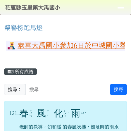
導覽列
花蓮縣玉里鎮大禹國小
跳至主內容區
花蓮縣玉里鎮大禹國小
頁尾區域
⏸
上中區域內容
榮譽榜跑馬燈
恭喜大禹國小參加6日於中城國小舉行
主內容區域
所有成語
搜尋
搜尋：
春
風
化
雨
ㄔ
ㄏ
ㄈ
121.
ㄩ
ㄨ
ㄨ
ˋ
ˇ
ㄥ
ㄣ
ㄚ
老師的教導，如和暖 的春風吹拂，如及時的雨水