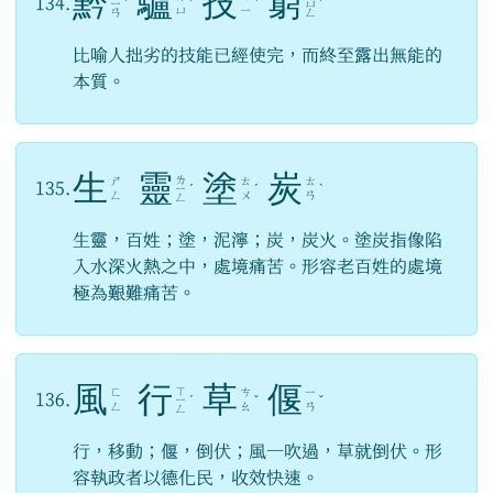
黔
驢
技
窮
134.
ㄧ
ˊ
ˊ
ˋ
ㄩ
ˊ
ㄩ
ㄧ
ㄢ
ㄥ
比喻人拙劣的技能已經使完，而終至露出無能的
本質。
生
靈
塗
炭
ㄌ
ㄕ
ㄊ
ㄊ
135.
ㄧ
ˊ
ˊ
ˋ
ㄥ
ㄨ
ㄢ
ㄥ
生靈，百姓；塗，泥濘；炭，炭火。塗炭指像陷
入水深火熱之中，處境痛苦。形容老百姓的處境
極為艱難痛苦。
風
行
草
偃
ㄒ
ㄈ
ㄘ
ㄧ
136.
ㄧ
ˊ
ˇ
ˇ
ㄥ
ㄠ
ㄢ
ㄥ
行，移動；偃，倒伏；風一吹過，草就倒伏。形
容執政者以德化民，收效快速。