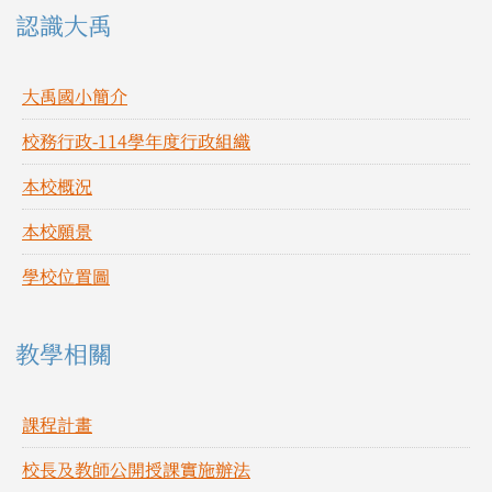
左邊區域內容
認識大禹
大禹國小簡介
校務行政-114學年度行政組織
本校概況
本校願景
學校位置圖
教學相關
課程計畫
校長及教師公開授課實施辦法