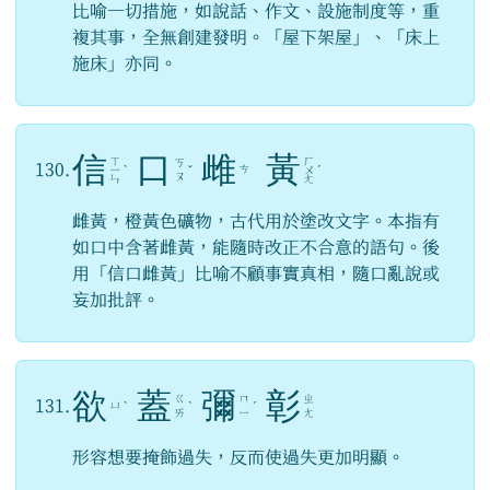
比喻一切措施，如說話、作文、設施制度等，重
複其事，全無創建發明。「屋下架屋」、「床上
施床」亦同。
信
口
雌
黃
ㄒ
ㄏ
ㄎ
130.
ㄘ
ㄧ
ˋ
ˇ
ㄨ
ˊ
ㄡ
ㄣ
ㄤ
雌黃，橙黃色礦物，古代用於塗改文字。本指有
如口中含著雌黃，能隨時改正不合意的語句。後
用「信口雌黃」比喻不顧事實真相，隨口亂說或
妄加批評。
欲
蓋
彌
彰
ㄍ
ㄇ
ㄓ
131.
ㄩ
ˋ
ˋ
ˊ
ㄞ
ㄧ
ㄤ
形容想要掩飾過失，反而使過失更加明顯。