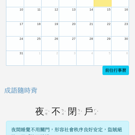
10
11
12
13
14
15
16
17
18
19
20
21
22
23
24
25
26
27
28
29
30
31
1
2
3
4
5
6
前往行事曆
成語隨時背
夜
不
閉
戶
ㄧ
ㄅ
ㄅ
ㄏ
ˋ
ˋ
ˋ
ˋ
ㄝ
ㄨ
ㄧ
ㄨ
夜間睡覺不用關門，形容社會秩序良好安定，盜賊絕