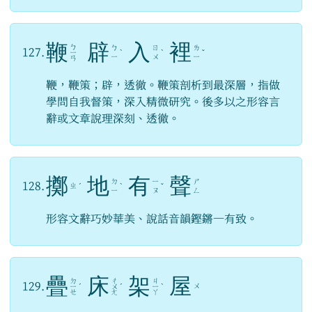
鞭
辟
入
裡
ㄅ
ㄅ
ㄖ
ㄌ
127.
ㄧ
ˋ
ˋ
ˇ
ㄧ
ㄨ
ㄧ
ㄢ
鞭，鞭策；辟，透徹。鞭策剖析到最深層，指做
學問自我督策，深入精微研究。後多以之形容言
辭或文章說理深刻、透徹。
擲
地
有
聲
ㄉ
ㄧ
ㄕ
128.
ㄓ
ˊ
ˋ
ˇ
ㄧ
ㄡ
ㄥ
形容文辭巧妙華美、說話音韻鏗鏘一有致。
疊
床
架
屋
ㄉ
ㄔ
ㄐ
129.
ㄨ
ㄧ
ˊ
ㄨ
ˊ
ㄧ
ˋ
ㄝ
ㄤ
ㄚ