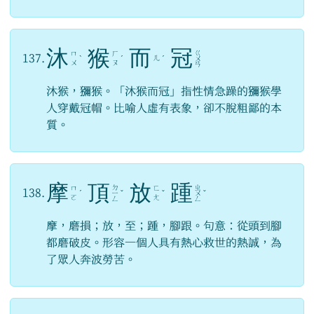
沐
猴
而
冠
ㄍ
ㄇ
ㄏ
137.
ㄦ
ˋ
ˊ
ˊ
ㄨ
ㄨ
ㄡ
ㄢ
沐猴，獼猴。「沐猴而冠」指性情急躁的獼猴學
人穿戴冠帽。比喻人虛有表象，卻不脫粗鄙的本
質。
摩
頂
放
踵
ㄉ
ㄓ
ㄇ
ㄈ
138.
ˊ
ㄧ
ˇ
ˇ
ㄨ
ˇ
ㄛ
ㄤ
ㄥ
ㄥ
摩，磨損；放，至；踵，腳跟。句意：從頭到腳
都磨破皮。形容一個人具有熱心救世的熱誠，為
了眾人奔波勞苦。