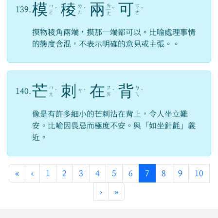
模
稜
兩
可
ㄌ
ㄇ
ㄌ
ㄎ
139.
ˊ
ˊ
ㄧ
ˇ
ˇ
ㄛ
ㄥ
ㄜ
ㄤ
摸物稜角兩端，摸那一端都可以。比喻處理事情
的態度含混，不表示明確的意見或主張。。
芒
刺
在
背
ㄇ
ㄗ
ㄅ
140.
ㄘ
ˊ
ˋ
ˋ
ˋ
ㄤ
ㄞ
ㄟ
像是有許多細小的芒刺沾在背上，令人坐立難
安。比喻因畏忌而極度不安。與「如坐針氈」義
近。
第一頁
上一頁
(目前頁次)
«
‹
1
2
3
4
5
6
7
8
9
10
下一頁
最後頁
›
»