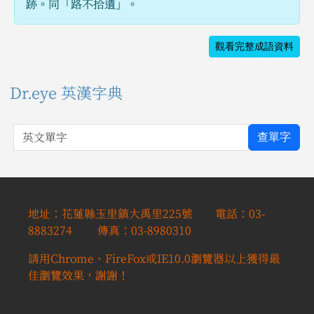
跡。同「路不拾遺」。
觀看完整成語資料
Dr.eye 英漢字典
英文單字
查單字
地址：花蓮縣玉里鎮大禹里225號 電話：03-
8883274 傳真：03-8980310
請用Chrome、FireFox或IE10.0瀏覽器以上獲得最
佳瀏覽效果，謝謝！