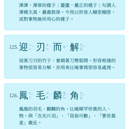
渾渾，渾厚的樣子；噩噩，嚴正的樣子；句謂人
渾樸天真，嚴肅敦厚。今用以形容人糊里糊塗，
或對事物無所用心的樣子。
迎
刃
而
解
ㄐ
ㄧ
ㄖ
125.
ㄦ
ˊ
ˋ
ˊ
ㄧ
ˇ
ㄥ
ㄣ
ㄝ
迎著刀刃的竹子，會順著刀勢裂開。形容相連的
事物很容易分解，亦用來比喻事情很容易處理。
鳳
毛
麟
角
ㄌ
ㄐ
ㄈ
ㄇ
126.
ˋ
ˊ
ㄧ
ˊ
ㄧ
ˇ
ㄥ
ㄠ
ㄣ
ㄠ
鳳凰的羽毛、麒麟的角。比喻稀罕珍貴的人、
物。與「吉光片羽」、「屈指可數」、「寥若晨
星」義近。