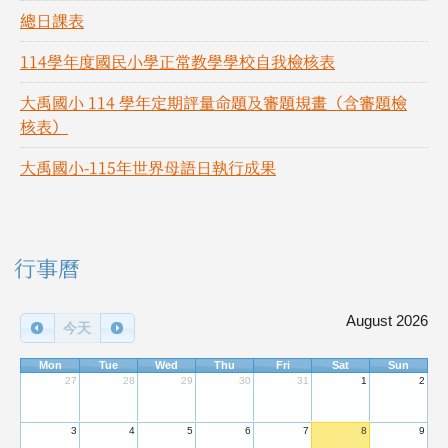
總日課表
114學年度國民小學正常教學學校自我檢核表
大禹國小 114 學年定期評量命題及審題規畫（含審題檢
核表）
大禹國小-115年世界母語日執行成果
右邊區域內容
行事曆
August 2026
今天
Mon
Tue
Wed
Thu
Fri
Sat
Sun
27
28
29
30
31
1
2
3
4
5
6
7
8
9