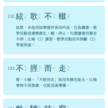
絃
歌
不
輟
ㄒ
ㄔ
ㄍ
ㄅ
132.
ㄧ
ˊ
ˊ
ㄨ
ˋ
ㄜ
ㄨ
ㄢ
ㄛ
絃歌，本指用絃樂器伴奏而吟詠，泛指讀書、教
學活動或禮樂教化。輟，停止。句謂讀書的聲音
不停；比喻（1）講習、教學活動沒有間斷（2）
學風很盛。
不
脛
而
走
ㄐ
ㄅ
ㄗ
133.
ㄦ
ˋ
ㄧ
ˋ
ˊ
ˇ
ㄨ
ㄡ
ㄥ
脛，小腿。「不脛而走」指沒有腿也能去。比喻
事物不用推廣，也能迅速傳播。
ㄑ
ㄑ
ㄌ
ㄐ