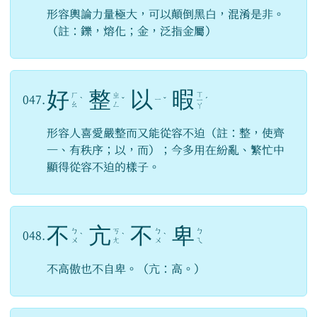
形容輿論力量極大，可以顛倒黑白，混淆是非。
（註：鑠，熔化；金，泛指金屬）
好
整
以
暇
ㄒ
ㄏ
ㄓ
047.
ㄧ
ˋ
ˇ
ˇ
ㄧ
ˊ
ㄠ
ㄥ
ㄚ
形容人喜愛嚴整而又能從容不迫（註：整，使齊
一、有秩序；以，而）；今多用在紛亂、繁忙中
顯得從容不迫的樣子。
不
亢
不
卑
ㄅ
ㄎ
ㄅ
ㄅ
048.
ˋ
ˋ
ˋ
ㄨ
ㄤ
ㄨ
ㄟ
不高傲也不自卑。（亢：高。）