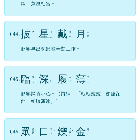
驅」意思相當。
披
星
戴
月
ㄒ
ㄆ
ㄉ
ㄩ
044.
ㄧ
ˋ
ˋ
ㄧ
ㄞ
ㄝ
ㄥ
形容早出晚歸地辛勤工作。
臨
深
履
薄
ㄌ
ㄕ
ㄌ
ㄅ
045.
ㄧ
ˊ
ˇ
ˊ
ㄣ
ㄩ
ㄛ
ㄣ
形容謹慎小心。（詩經：「戰戰兢兢，如臨深
淵，如履薄冰」）
眾
口
鑠
金
ㄓ
ㄕ
ㄐ
ㄎ
046.
ㄨ
ˋ
ˇ
ㄨ
ˋ
ㄧ
ㄡ
ㄥ
ㄛ
ㄣ