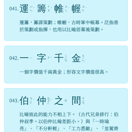
運
籌
帷
幄
ㄩ
ㄔ
ㄨ
ㄨ
041.
ˋ
ˊ
ˊ
ˋ
ㄣ
ㄡ
ㄟ
ㄛ
運籌，籌謀策劃；帷幄，古時軍中帳幕。泛指善
於策劃或指揮，也用以比喻居幕後策劃。
一
字
千
金
ㄑ
ㄐ
042.
ㄧ
ㄗ
ˋ
ㄧ
ㄧ
ㄢ
ㄣ
一個字價值千兩黃金；形容文字價值很高。
伯
仲
之
間
ㄓ
ㄐ
ㄅ
043.
ㄓ
ˊ
ㄨ
ˋ
ㄧ
ㄛ
ㄥ
ㄢ
比喻彼此的能力不相上下。（古代兄弟排行：伯
仲叔季。以伯仲比喻差距小。）與「一時瑜
亮」、「不分軒輊」、「工力悉敵」、「並駕齊