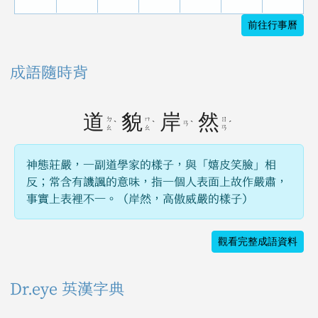
前往行事曆
成語隨時背
道
貌
岸
然
ㄉ
ㄇ
ㄖ
ˋ
ˋ
ㄢ
ˋ
ˊ
ㄠ
ㄠ
ㄢ
神態莊嚴，一副道學家的樣子，與「嬉皮笑臉」相
反；常含有譏諷的意味，指一個人表面上故作嚴肅，
事實上表裡不一。（岸然，高傲威嚴的樣子）
觀看完整成語資料
Dr.eye 英漢字典