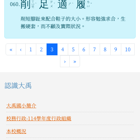
削
足
適
履
ㄒ
ㄗ
ㄌ
060.
ㄕ
ㄩ
ˋ
ˊ
ˋ
ˇ
ㄨ
ㄩ
ㄝ
削短腳趾來配合鞋子的大小。形容勉強求合，生
搬硬套，而不顧及實際狀況。
第一頁
上一頁
(目前頁次)
«
‹
1
2
3
4
5
6
7
8
9
10
下一頁
最後頁
›
»
左邊區域內容
認識大禹
大禹國小簡介
校務行政-114學年度行政組織
本校概況