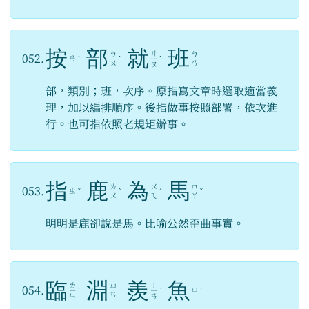
按
部
就
班
ㄐ
ㄅ
ㄅ
052.
ㄢ
ˋ
ˋ
ㄧ
ˋ
ㄨ
ㄢ
ㄡ
部，類別；班，次序。原指寫文章時選取適當義
理，加以編排順序。後指做事按照部署，依次進
行。也可指依照老規矩辦事。
指
鹿
為
馬
ㄌ
ㄨ
ㄇ
053.
ㄓ
ˇ
ˋ
ˊ
ˇ
ㄨ
ㄟ
ㄚ
明明是鹿卻說是馬。比喻公然歪曲事實。
臨
淵
羨
魚
ㄌ
ㄒ
ㄩ
054.
ㄩ
ㄧ
ˊ
ㄧ
ˋ
ˊ
ㄢ
ㄣ
ㄢ