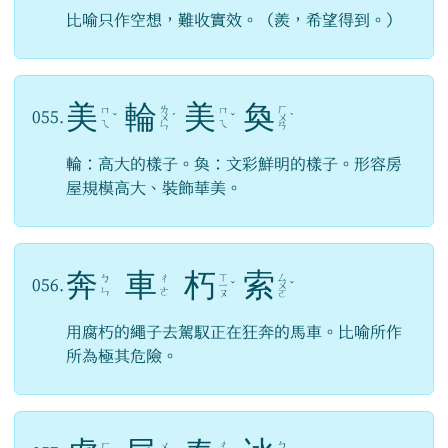
比喻只作空想，難收實效。（羨，希望得到。）
美
輪
美
奐
ㄌ
ㄏ
ㄇ
ㄇ
055.
ˇ
ㄨ
ˊ
ˇ
ㄨ
ˋ
ㄟ
ㄟ
ㄣ
ㄢ
輪：高大的樣子。奐：文彩鮮明的樣子。形容房
屋規模高大、裝飾華美。
奔
車
朽
索
ㄒ
ㄙ
ㄅ
ㄔ
056.
ㄧ
ˇ
ㄨ
ˇ
ㄣ
ㄜ
ㄡ
ㄛ
用腐朽的繩子去駕馭正在狂奔的馬車。比喻所作
所為極其危險。
ㄔ
ㄅ
ㄏ
ㄨ