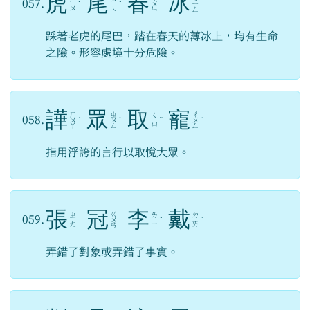
虎
尾
春
冰
057.
ˇ
ˇ
ㄨ
ㄧ
ㄨ
ㄟ
ㄣ
ㄥ
踩著老虎的尾巴，踏在春天的薄冰上，均有生命
之險。形容處境十分危險。
譁
眾
取
寵
ㄏ
ㄓ
ㄔ
ㄑ
058.
ㄨ
ˊ
ㄨ
ˋ
ˇ
ㄨ
ˇ
ㄩ
ㄚ
ㄥ
ㄥ
指用浮誇的言行以取悅大眾。
張
冠
李
戴
ㄍ
ㄓ
ㄌ
ㄉ
059.
ㄨ
ˇ
ˋ
ㄤ
ㄧ
ㄞ
ㄢ
弄錯了對象或弄錯了事實。