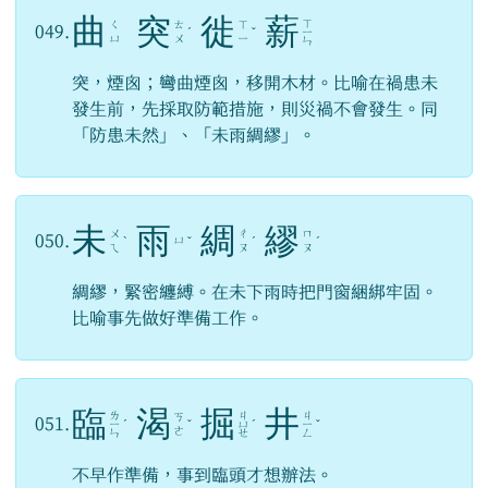
曲
突
徙
薪
ㄒ
ㄑ
ㄊ
ㄒ
049.
ˊ
ˇ
ㄧ
ㄩ
ㄨ
ㄧ
ㄣ
突，煙囪；彎曲煙囪，移開木材。比喻在禍患未
發生前，先採取防範措施，則災禍不會發生。同
「防患未然」、「未雨綢繆」。
未
雨
綢
繆
ㄨ
ㄔ
ㄇ
050.
ㄩ
ˋ
ˇ
ˊ
ˊ
ㄟ
ㄡ
ㄡ
綢繆，緊密纏縛。在未下雨時把門窗綑綁牢固。
比喻事先做好準備工作。
臨
渴
掘
井
ㄌ
ㄐ
ㄐ
ㄎ
051.
ㄧ
ˊ
ˇ
ㄩ
ˊ
ㄧ
ˇ
ㄜ
ㄣ
ㄝ
ㄥ
不早作準備，事到臨頭才想辦法。