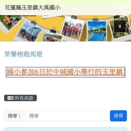
導覽列
花蓮縣玉里鎮大禹國小
跳至主內容區
花蓮縣玉里鎮大禹國小
⏸
頁尾區域
上中區域內容
榮譽榜跑馬燈
小參加6日於中城國小舉行的玉里鎮115
主內容區域
所有成語
搜尋
搜尋：