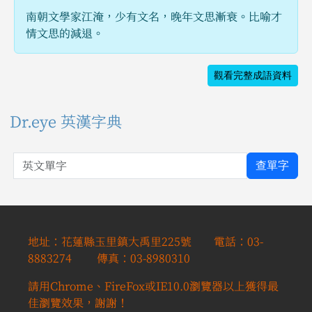
南朝文學家江淹，少有文名，晚年文思漸衰。比喻才
情文思的減退。
觀看完整成語資料
Dr.eye 英漢字典
英文單字
查單字
地址：花蓮縣玉里鎮大禹里225號 電話：03-
8883274 傳真：03-8980310
請用Chrome、FireFox或IE10.0瀏覽器以上獲得最
佳瀏覽效果，謝謝！