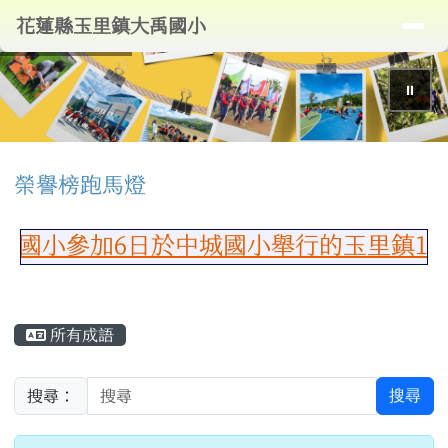
導覽列
花蓮縣玉里鎮大禹國小
跳至主內容區
花蓮縣玉里鎮大禹國小
⏸
頁尾區域
上中區域內容
榮譽榜跑馬燈
小參加6日於中城國小舉行的玉里鎮115
主內容區域
所有成語
搜尋
搜尋：