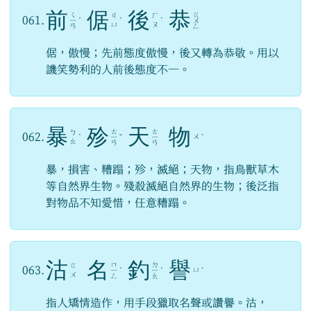
前
倨
後
恭
ㄑ
ㄍ
ㄐ
ㄏ
061.
ㄧ
ˊ
ˋ
ˋ
ㄨ
ㄩ
ㄡ
ㄢ
ㄥ
倨，傲慢；先前態度傲慢，後又轉為恭敬。用以
譏笑勢利的人前後態度不一。
暴
殄
天
物
ㄊ
ㄊ
ㄅ
062.
ㄨ
ˋ
ㄧ
ˇ
ㄧ
ˋ
ㄠ
ㄢ
ㄢ
暴，損害、糟蹋；殄，滅絕；天物，指鳥獸草木
等自然界生物。殘殺滅絕自然界的生物；後泛指
對物品不知愛惜，任意糟蹋。
沽
名
釣
譽
ㄇ
ㄉ
ㄍ
063.
ㄩ
ㄧ
ˊ
ㄧ
ˋ
ˋ
ㄨ
ㄥ
ㄠ
指人矯情造作，用手段獵取名聲或讚譽。沽，