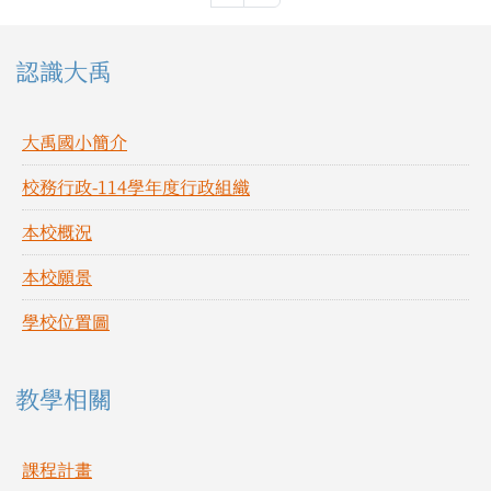
左邊區域內容
認識大禹
大禹國小簡介
校務行政-114學年度行政組織
本校概況
本校願景
學校位置圖
教學相關
課程計畫