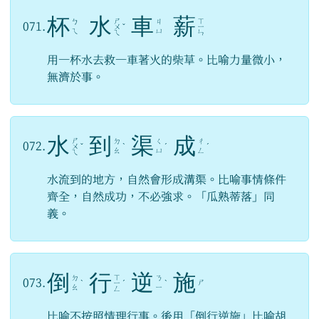
杯
水
車
薪
ㄕ
ㄒ
ㄅ
ㄐ
071.
ㄨ
ˇ
ㄧ
ㄟ
ㄩ
ㄟ
ㄣ
用一杯水去救一車著火的柴草。比喻力量微小，
無濟於事。
水
到
渠
成
ㄕ
ㄉ
ㄑ
ㄔ
072.
ㄨ
ˇ
ˋ
ˊ
ˊ
ㄠ
ㄩ
ㄥ
ㄟ
水流到的地方，自然會形成溝渠。比喻事情條件
齊全，自然成功，不必強求。「瓜熟蒂落」同
義。
倒
行
逆
施
ㄒ
ㄉ
ㄋ
073.
ㄕ
ˋ
ㄧ
ˊ
ˋ
ㄠ
ㄧ
ㄥ
比喻不按照情理行事。後用「倒行逆施」比喻胡