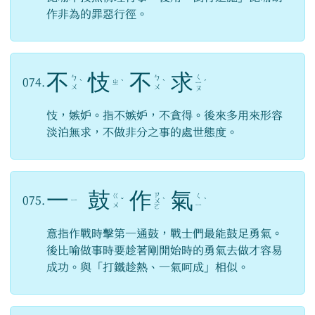
作非為的罪惡行徑。
不
忮
不
求
ㄑ
ㄅ
ㄅ
074.
ㄓ
ˋ
ˋ
ˋ
ㄧ
ˊ
ㄨ
ㄨ
ㄡ
忮，嫉妒。指不嫉妒，不貪得。後來多用來形容
淡泊無求，不做非分之事的處世態度。
一
鼓
作
氣
ㄗ
ㄍ
ㄑ
075.
ㄧ
ˇ
ㄨ
ˋ
ˋ
ㄨ
ㄧ
ㄛ
意指作戰時擊第一通鼓，戰士們最能鼓足勇氣。
後比喻做事時要趁著剛開始時的勇氣去做才容易
成功。與「打鐵趁熱、一氣呵成」相似。