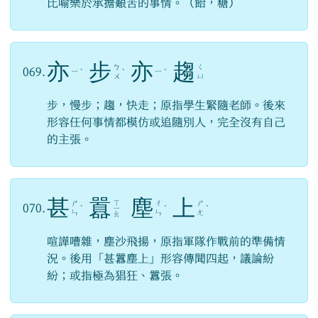
比喻樂於承擔艱苦的事情。（飴，糖）
亦
步
亦
趨
ㄅ
ㄑ
069.
ㄧ
ㄧ
ˋ
ˋ
ˋ
ㄨ
ㄩ
步，慢步；趨，快走；原指學生緊隨老師。後來
形容任何事情都模仿或追隨別人，完全沒有自己
的主張。
甚
囂
塵
上
ㄒ
ㄕ
ㄔ
ㄕ
070.
ˋ
ㄧ
ˊ
ˋ
ㄣ
ㄣ
ㄤ
ㄠ
喧譁嘈雜，塵沙飛揚，原指軍隊作戰前的準備情
況。後用「甚囂塵上」形容傳聞四起，議論紛
紛；或指極為猖狂、囂張。