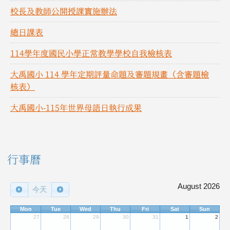
校長及教師公開授課實施辦法
總日課表
114學年度國民小學正常教學學校自我檢核表
大禹國小 114 學年定期評量命題及審題規畫（含審題檢
核表）
大禹國小-115年世界母語日執行成果
右邊區域內容
行事曆
August 2026
今天
Mon
Tue
Wed
Thu
Fri
Sat
Sun
27
28
29
30
31
1
2