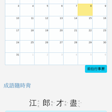
3
4
5
6
7
8
9
10
11
12
13
14
15
16
17
18
19
20
21
22
23
24
25
26
27
28
29
30
31
1
2
3
4
5
6
前往行事曆
成語隨時背
江
郎
才
盡
ㄐ
ㄐ
ㄌ
ㄘ
ˊ
ˊ
ˋ
ㄧ
ㄧ
ㄤ
ㄞ
ㄤ
ㄣ