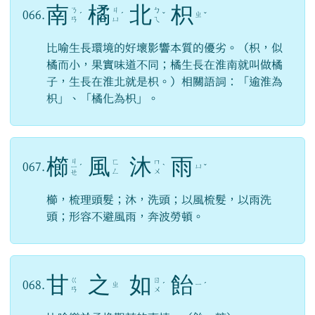
南
橘
北
枳
ㄋ
ㄐ
ㄅ
066.
ㄓ
ˊ
ˊ
ˇ
ˇ
ㄢ
ㄩ
ㄟ
比喻生長環境的好壞影響本質的優劣。（枳，似
橘而小，果實味道不同；橘生長在淮南就叫做橘
子，生長在淮北就是枳。）相關語詞：「逾淮為
枳」、「橘化為枳」。
櫛
風
沐
雨
ㄐ
ㄈ
ㄇ
067.
ㄩ
ㄧ
ˊ
ˋ
ˇ
ㄥ
ㄨ
ㄝ
櫛，梳理頭髮；沐，洗頭；以風梳髮，以雨洗
頭；形容不避風雨，奔波勞頓。
甘
之
如
飴
ㄍ
ㄖ
068.
ㄓ
ㄧ
ˊ
ˊ
ㄢ
ㄨ