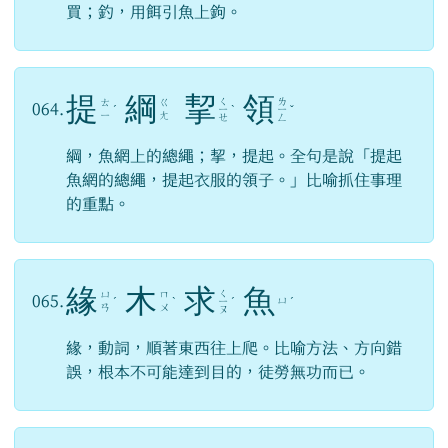
買；釣，用餌引魚上鉤。
提
綱
挈
領
ㄑ
ㄌ
ㄊ
ㄍ
064.
ˊ
ㄧ
ˋ
ㄧ
ˇ
ㄧ
ㄤ
ㄝ
ㄥ
綱，魚網上的總繩；挈，提起。全句是說「提起
魚網的總繩，提起衣服的領子。」比喻抓住事理
的重點。
緣
木
求
魚
ㄑ
ㄩ
ㄇ
065.
ㄩ
ˊ
ˋ
ㄧ
ˊ
ˊ
ㄢ
ㄨ
ㄡ
緣，動詞，順著東西往上爬。比喻方法、方向錯
誤，根本不可能達到目的，徒勞無功而已。