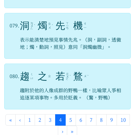
洞
燭
先
機
ㄉ
ㄒ
ㄓ
ㄐ
079.
ㄨ
ˋ
ˊ
ㄧ
ㄨ
ㄧ
ㄥ
ㄢ
表示能清楚地預見事情先兆。（洞，副詞，透徹
地；燭，動詞，照見）意同「洞燭幽微」。
趨
之
若
鶩
ㄖ
ㄑ
080.
ㄓ
ㄨ
ㄨ
ˋ
ˋ
ㄩ
ㄛ
趨附於他的人像成群的野鴨一樣，比喻眾人爭相
追逐某項事物。多用於貶義。 （鶩，野鴨）
第一頁
上一頁
(目前頁次)
«
‹
1
2
3
4
5
6
7
8
9
10
下一頁
最後頁
›
»