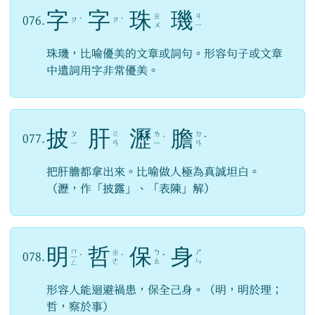
字
字
珠
璣
ㄓ
ㄐ
076.
ㄗ
ㄗ
ˋ
ˋ
ㄨ
ㄧ
珠璣，比喻優美的文章或詞句。形容句子或文章
中遣詞用字非常優美。
披
肝
瀝
膽
ㄆ
ㄍ
ㄌ
ㄉ
077.
ˋ
ˇ
ㄧ
ㄢ
ㄧ
ㄢ
把肝膽都拿出來。比喻做人極為真誠坦白。
（瀝，作「披露」、「表陳」解）
明
哲
保
身
ㄇ
ㄓ
ㄅ
ㄕ
078.
ㄧ
ˊ
ˊ
ˇ
ㄜ
ㄠ
ㄣ
ㄥ
形容人能迴避禍患，保全己身。（明，明於理；
哲，察於事）