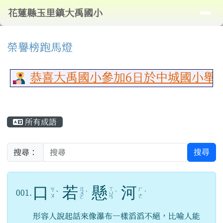
導覽列
花蓮縣玉里鎮大禹國小
跳至主內容區
花蓮縣玉里鎮大禹國小
頁尾區域
⏸
上中區域內容
榮譽榜跑馬燈
恭喜大禹國小參加6日於中城國小舉行
主內容區域
所有成語
搜尋
搜尋：
口
若
懸
河
ㄖ
ㄒ
ㄎ
ㄏ
001.
ˇ
ㄨ
ˋ
ㄩ
ˊ
ˊ
ㄡ
ㄜ
ㄛ
ㄢ
形容人說起話來像瀑布一樣滔滔不絕，比喻人能