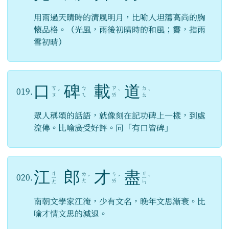
用雨過天晴時的清風明月，比喻人坦蕩高尚的胸
懷品格。（光風，雨後初晴時的和風；霽，指雨
雪初晴）
口
碑
載
道
ㄎ
ㄅ
ㄗ
ㄉ
019.
ˇ
ˋ
ˋ
ㄡ
ㄟ
ㄞ
ㄠ
眾人稱頌的話語，就像刻在記功碑上一樣，到處
流傳。比喻廣受好評。同「有口皆碑」
江
郎
才
盡
ㄐ
ㄐ
ㄌ
ㄘ
020.
ㄧ
ˊ
ˊ
ㄧ
ˋ
ㄤ
ㄞ
ㄤ
ㄣ
南朝文學家江淹，少有文名，晚年文思漸衰。比
喻才情文思的減退。