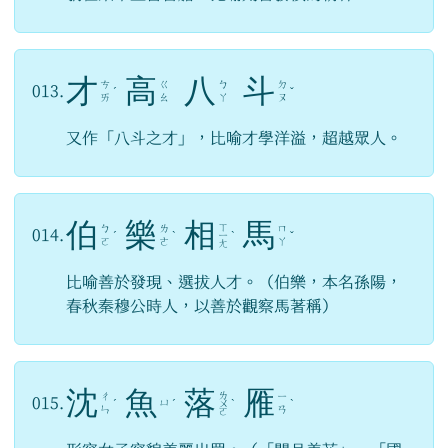
才
高
八
斗
ㄘ
ㄍ
ㄅ
ㄉ
013.
ˊ
ˇ
ㄞ
ㄠ
ㄚ
ㄡ
又作「八斗之才」，比喻才學洋溢，超越眾人。
伯
樂
相
馬
ㄒ
ㄅ
ㄌ
ㄇ
014.
ˊ
ˋ
ㄧ
ˋ
ˇ
ㄛ
ㄜ
ㄚ
ㄤ
比喻善於發現、選拔人才。（伯樂，本名孫陽，
春秋秦穆公時人，以善於觀察馬著稱）
沈
魚
落
雁
ㄌ
ㄔ
ㄧ
015.
ㄩ
ˊ
ˊ
ㄨ
ˋ
ˋ
ㄣ
ㄢ
ㄛ