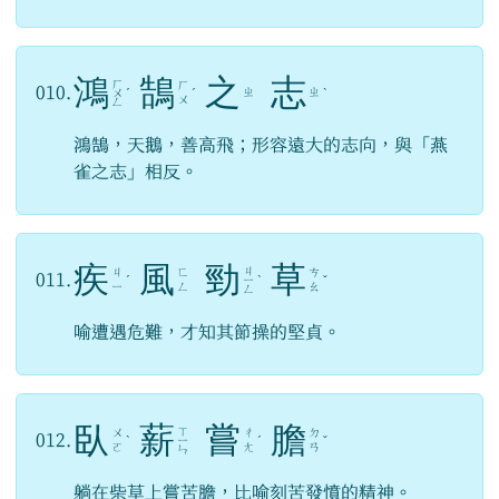
鴻
鵠
之
志
ㄏ
ㄏ
010.
ㄓ
ㄓ
ㄨ
ˊ
ˊ
ˋ
ㄨ
ㄥ
鴻鵠，天鵝，善高飛；形容遠大的志向，與「燕
雀之志」相反。
疾
風
勁
草
ㄐ
ㄐ
ㄈ
ㄘ
011.
ˊ
ㄧ
ˋ
ˇ
ㄧ
ㄥ
ㄠ
ㄥ
喻遭遇危難，才知其節操的堅貞。
臥
薪
嘗
膽
ㄒ
ㄨ
ㄔ
ㄉ
012.
ˋ
ㄧ
ˊ
ˇ
ㄛ
ㄤ
ㄢ
ㄣ
躺在柴草上嘗苦膽，比喻刻苦發憤的精神。