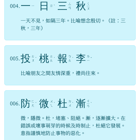
一
日
三
秋
ㄑ
ㄙ
004.
ㄧ
ㄖ
ˋ
ㄧ
ㄢ
ㄡ
一天不見，如隔三年。比喻想念殷切。（註：三
秋，三年）
投
桃
報
李
ㄊ
ㄊ
ㄅ
ㄌ
005.
ˊ
ˊ
ˋ
ˇ
ㄡ
ㄠ
ㄠ
ㄧ
比喻朋友之間友情深重，禮尚往來。
防
微
杜
漸
ㄐ
ㄈ
ㄨ
ㄉ
006.
ˊ
ˊ
ˋ
ㄧ
ˋ
ㄤ
ㄟ
ㄨ
ㄢ
微，隱微。杜，堵塞、阻絕。漸，逐漸擴大。在
錯誤或壞事萌芽的時候及時制止，杜絕它發展。
意指謹慎地防止事物的惡化。