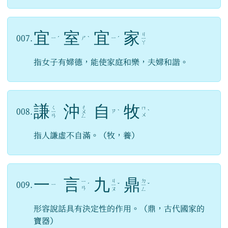
宜
室
宜
家
ㄐ
007.
ㄧ
ㄕ
ㄧ
ˊ
ˋ
ˊ
ㄧ
ㄚ
指女子有婦德，能使家庭和樂，夫婦和諧。
謙
沖
自
牧
ㄑ
ㄔ
ㄇ
008.
ㄗ
ㄧ
ㄨ
ˋ
ˋ
ㄨ
ㄢ
ㄥ
指人謙虛不自滿。（牧，養）
一
言
九
鼎
ㄐ
ㄉ
ㄧ
009.
ㄧ
ˊ
ㄧ
ˇ
ㄧ
ˇ
ㄢ
ㄡ
ㄥ
形容說話具有決定性的作用。（鼎，古代國家的
寶器）