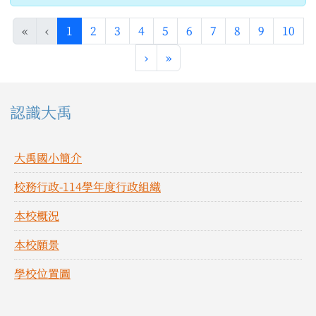
(目前頁次)
«
‹
1
2
3
4
5
6
7
8
9
10
下一頁
最後頁
›
»
左邊區域內容
認識大禹
大禹國小簡介
校務行政-114學年度行政組織
本校概況
本校願景
學校位置圖