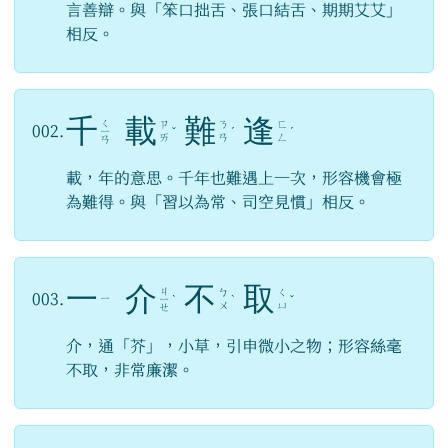
言善辯。與「笨口拙舌、張口結舌、期期艾艾」
相反。
千
載
難
逢
ㄑ
ㄗ
ㄋ
ㄈ
002.
ㄧ
ˇ
ˊ
ˊ
ㄞ
ㄢ
ㄥ
ㄢ
載，年的意思。千年也難遇上一次，形容機會極
為難得。與「習以為常、司空見慣」相反。
一
介
不
取
ㄐ
ㄅ
ㄑ
003.
ㄧ
ㄧ
ˋ
ˋ
ˇ
ㄨ
ㄩ
ㄝ
介，通「芥」，小草，引申微小之物；形容絲毫
不取，非常廉潔。