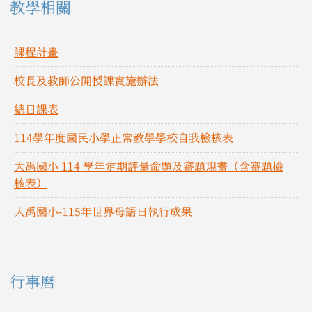
教學相關
課程計畫
校長及教師公開授課實施辦法
總日課表
114學年度國民小學正常教學學校自我檢核表
大禹國小 114 學年定期評量命題及審題規畫（含審題檢
核表）
大禹國小-115年世界母語日執行成果
右邊區域內容
行事曆