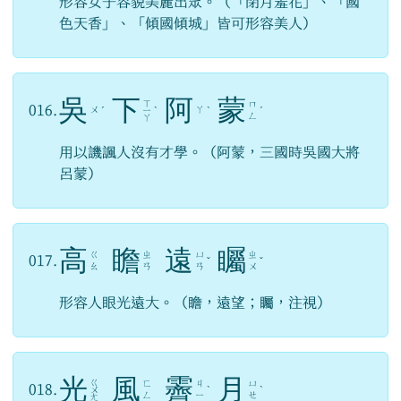
形容女子容貌美麗出眾。（「閉月羞花」、「國
色天香」、「傾國傾城」皆可形容美人）
吳
下
阿
蒙
ㄒ
ㄇ
016.
ㄨ
ㄚ
ˊ
ㄧ
ˋ
ˋ
ˊ
ㄥ
ㄚ
用以譏諷人沒有才學。（阿蒙，三國時吳國大將
呂蒙）
高
瞻
遠
矚
ㄍ
ㄓ
ㄩ
ㄓ
017.
ˇ
ˇ
ㄠ
ㄢ
ㄢ
ㄨ
形容人眼光遠大。（瞻，遠望；矚，注視）
光
風
霽
月
ㄍ
ㄈ
ㄐ
ㄩ
018.
ㄨ
ˋ
ˋ
ㄥ
ㄧ
ㄝ
ㄤ