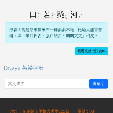
口
若
懸
河
ㄖ
ㄒ
ㄎ
ㄏ
ˇ
ˋ
ˊ
ˊ
ㄨ
ㄩ
ㄡ
ㄜ
ㄛ
ㄢ
形容人說起話來像瀑布一樣滔滔不絕，比喻人能言善
辯。與「笨口拙舌、張口結舌、期期艾艾」相反。
觀看完整成語資料
Dr.eye 英漢字典
英文單字
查單字
地址：花蓮縣玉里鎮大禹里225號 電話：03-