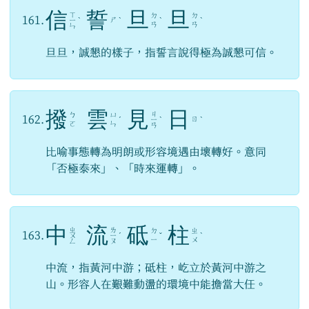
信
誓
旦
旦
ㄒ
ㄉ
ㄉ
161.
ㄕ
ㄧ
ˋ
ˋ
ˋ
ˋ
ㄢ
ㄢ
ㄣ
旦旦，誠懇的樣子，指誓言說得極為誠懇可信。
撥
雲
見
日
ㄐ
ㄅ
ㄩ
162.
ㄖ
ˊ
ㄧ
ˋ
ˋ
ㄛ
ㄣ
ㄢ
比喻事態轉為明朗或形容境遇由壞轉好。意同
「否極泰來」、「時來運轉」。
中
流
砥
柱
ㄓ
ㄌ
ㄉ
ㄓ
163.
ㄨ
ㄧ
ˊ
ˇ
ˋ
ㄧ
ㄨ
ㄥ
ㄡ
中流，指黃河中游；砥柱，屹立於黃河中游之
山。形容人在艱難動盪的環境中能擔當大任。