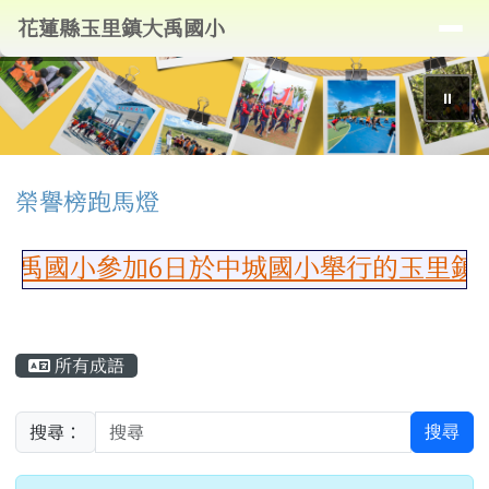
導覽列
花蓮縣玉里鎮大禹國小
跳至主內容區
花蓮縣玉里鎮大禹國小
⏸
頁尾區域
上中區域內容
榮譽榜跑馬燈
國小參加6日於中城國小舉行的玉里鎮11
主內容區域
所有成語
搜尋
搜尋：