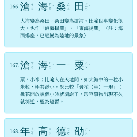
滄
海
桑
田
ㄊ
ㄘ
ㄏ
ㄙ
166.
ˇ
ㄧ
ˊ
ㄤ
ㄞ
ㄤ
ㄢ
大海變為桑田，桑田變為滄海。比喻世事變化很
大。也作「滄海揚塵」、「東海揚塵」（註：海
面揚塵，已經變為陸地的景象）
滄
海
一
粟
ㄘ
ㄏ
ㄙ
167.
ㄧ
ˇ
ˋ
ㄤ
ㄞ
ㄨ
粟，小米；比喻人在天地間，如大海中的一粒小
米粒，極其渺小。※比較「曇花（華）一現」：
曇花開放幾個小時就凋謝了，形容事物出現不久
就消逝，極為短暫。
年
高
德
劭
ㄋ
ㄍ
ㄉ
ㄕ
168.
ㄧ
ˊ
ˊ
ˋ
ㄠ
ㄜ
ㄠ
ㄢ