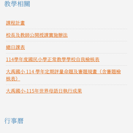
教學相關
課程計畫
校長及教師公開授課實施辦法
總日課表
114學年度國民小學正常教學學校自我檢核表
大禹國小 114 學年定期評量命題及審題規畫（含審題檢
核表）
大禹國小-115年世界母語日執行成果
右邊區域內容
行事曆