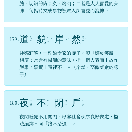
膾，切細的肉；炙，烤肉；二者是人人喜愛的美
味。句指詩文或事物被眾人所喜愛而流傳。
道
貌
岸
然
ㄉ
ㄇ
ㄖ
179.
ㄢ
ˋ
ˋ
ˋ
ˊ
ㄠ
ㄠ
ㄢ
神態莊嚴，一副道學家的樣子，與「嬉皮笑臉」
相反；常含有譏諷的意味，指一個人表面上故作
嚴肅，事實上表裡不一。（岸然，高傲威嚴的樣
子）
夜
不
閉
戶
ㄧ
ㄅ
ㄅ
ㄏ
180.
ˋ
ˋ
ˋ
ˋ
ㄝ
ㄨ
ㄧ
ㄨ
夜間睡覺不用關門，形容社會秩序良好安定，盜
賊絕跡。同「路不拾遺」。