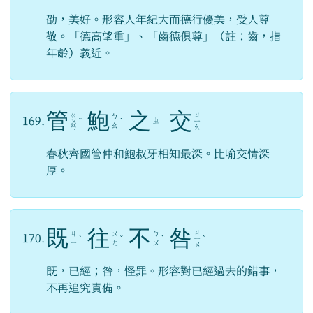
劭，美好。形容人年紀大而德行優美，受人尊
敬。「德高望重」、「齒德俱尊」（註：齒，指
年齡）義近。
管
鮑
之
交
ㄍ
ㄐ
ㄅ
169.
ㄓ
ㄨ
ˇ
ˋ
ㄧ
ㄠ
ㄢ
ㄠ
春秋齊國管仲和鮑叔牙相知最深。比喻交情深
厚。
既
往
不
咎
ㄐ
ㄐ
ㄨ
ㄅ
170.
ˋ
ˇ
ˋ
ㄧ
ˋ
ㄧ
ㄤ
ㄨ
ㄡ
既，已經；咎，怪罪。形容對已經過去的錯事，
不再追究責備。