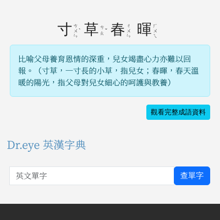
寸
草
春
暉
ㄘ
ㄔ
ㄏ
ㄘ
ˋ
ˇ
ㄨ
ㄨ
ㄨ
ㄠ
ㄣ
ㄣ
ㄟ
比喻父母養育恩情的深重，兒女竭盡心力亦難以回
報。（寸草，一寸長的小草，指兒女；春暉，春天溫
暖的陽光，指父母對兒女細心的呵護與教養）
觀看完整成語資料
Dr.eye 英漢字典
英文單字
查單字