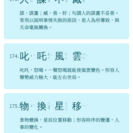
ㄣ
ㄡ
ㄨ
ㄤ
謀，謀畫；臧，善、好；句謂人的謀畫不妥善。
常用以說明事情失敗的原因，是人為所導致，與
天命毫無關係。
叱
吒
風
雲
ㄓ
ㄈ
ㄩ
174.
ㄔ
ˋ
ˋ
ˊ
ㄚ
ㄥ
ㄣ
叱吒，怒喝。一聲怒喝就能使風雲變色。形容人
聲勢威力極大，能左右世局。
物
換
星
移
ㄏ
ㄒ
175.
ㄨ
ㄧ
ˋ
ㄨ
ˋ
ㄧ
ˊ
ㄢ
ㄥ
景物變換，星辰位置移動；形容時序的變遷，人
事的變化。