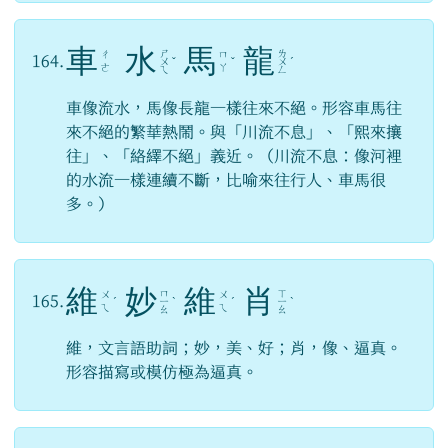
車
水
馬
龍
ㄕ
ㄌ
ㄔ
ㄇ
164.
ㄨ
ˇ
ˇ
ㄨ
ˊ
ㄜ
ㄚ
ㄟ
ㄥ
車像流水，馬像長龍一樣往來不絕。形容車馬往
來不絕的繁華熱鬧。與「川流不息」、「熙來攘
往」、「絡繹不絕」義近。（川流不息：像河裡
的水流一樣連續不斷，比喻來往行人、車馬很
多。）
維
妙
維
肖
ㄇ
ㄒ
ㄨ
ㄨ
165.
ˊ
ㄧ
ˋ
ˊ
ㄧ
ˋ
ㄟ
ㄟ
ㄠ
ㄠ
維，文言語助詞；妙，美、好；肖，像、逼真。
形容描寫或模仿極為逼真。