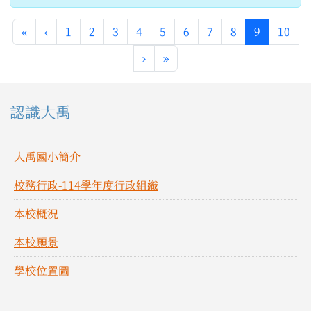
第一頁
上一頁
(目前頁次
«
‹
1
2
3
4
5
6
7
8
9
10
下一頁
最後頁
›
»
左邊區域內容
認識大禹
大禹國小簡介
校務行政-114學年度行政組織
本校概況
本校願景
學校位置圖