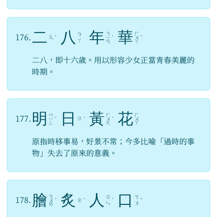
二
八
年
華
ㄋ
ㄏ
ㄅ
176.
ㄦ
ˋ
ㄧ
ˊ
ㄨ
ˊ
ㄚ
ㄢ
ㄚ
二八，即十六歲。用以形容少女正當青春美麗的
時期。
明
日
黃
花
ㄇ
ㄏ
ㄏ
177.
ㄖ
ㄧ
ˊ
ˋ
ㄨ
ˊ
ㄨ
ㄥ
ㄤ
ㄚ
原指時移事易，好景不常；今多比喻「過時的事
物」失去了原來的意義。
膾
炙
人
口
ㄎ
ㄖ
ㄎ
178.
ㄓ
ㄨ
ˋ
ˋ
ˊ
ˇ
ㄣ
ㄡ
ㄞ