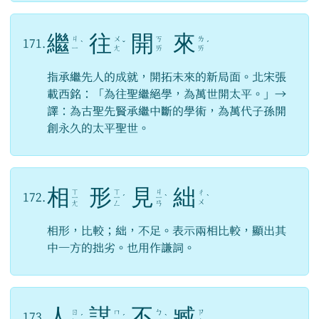
繼
往
開
來
ㄐ
ㄨ
ㄎ
ㄌ
171.
ˋ
ˇ
ˊ
ㄧ
ㄤ
ㄞ
ㄞ
指承繼先人的成就，開拓未來的新局面。北宋張
載西銘：「為往聖繼絕學，為萬世開太平。」→
譯：為古聖先賢承繼中斷的學術，為萬代子孫開
創永久的太平聖世。
相
形
見
絀
ㄒ
ㄒ
ㄐ
ㄔ
172.
ㄧ
ㄧ
ˊ
ㄧ
ˋ
ˋ
ㄨ
ㄤ
ㄥ
ㄢ
相形，比較；絀，不足。表示兩相比較，顯出其
中一方的拙劣。也用作謙詞。
人
謀
不
臧
ㄖ
ㄇ
ㄅ
ㄗ
173.
ˊ
ˊ
ˋ