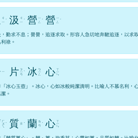
汲
汲
營
營
ㄐ
ㄐ
ㄧ
ㄧ
ˊ
ˊ
ˊ
ˊ
ㄧ
ㄧ
ㄥ
ㄥ
汲，勤求不息；營營，追逐求取。形容人急切地奔馳追逐，以求
名利祿。
一
片
冰
心
ㄆ
ㄅ
ㄒ
ㄧ
ㄧ
ˋ
ㄧ
ㄧ
ㄢ
ㄥ
ㄣ
作「冰心玉壺」。冰心，心如冰般純潔清明。比喻人不慕名利，
高潔。
蕙
質
蘭
心
ㄏ
ㄒ
ㄌ
ㄓ
ㄨ
ˋ
ˊ
ˊ
ㄧ
ㄢ
ㄟ
ㄣ