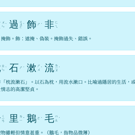
文
過
飾
非
ㄍ
ㄨ
ㄈ
ㄕ
ˋ
ㄨ
ˋ
ˋ
ㄣ
ㄟ
ㄛ
：掩飾。飾：遮掩、偽裝。掩飾過失、錯誤。
枕
石
漱
流
ㄌ
ㄓ
ㄕ
ㄕ
ˋ
ˊ
ˋ
ㄧ
ˊ
ㄣ
ㄨ
ㄡ
作「枕流漱石」。以石為枕，用流水漱口。比喻過隱居的生活，
士情志的高潔堅貞。
千
里
鵝
毛
ㄑ
ㄌ
ㄇ
ㄜ
ㄧ
ˇ
ˊ
ˊ
ㄧ
ㄠ
ㄢ
禮物雖輕但情意甚重。（鵝毛，指物品微薄）