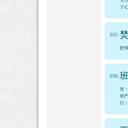
又
子
037.
把
038.
班
班
行