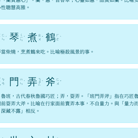
作「蘭質蕙心」。蘭、蕙，皆香草；心靈如蕙，品質如蘭。比喻
心性聰慧高雅。
焚
琴
煮
鶴
ㄑ
ㄈ
ㄓ
ㄏ
ˊ
ㄧ
ˊ
ˇ
ˋ
ㄣ
ㄨ
ㄜ
ㄣ
琴當柴燒，烹煮鶴來吃。比喻極殺風景的事。
班
門
弄
斧
ㄋ
ㄅ
ㄇ
ㄈ
ˊ
ㄨ
ˋ
ˇ
ㄢ
ㄣ
ㄨ
ㄥ
，魯班，古代春秋魯國巧匠；弄，耍弄。「班門弄斧」指在巧匠
門前耍弄大斧。比喻在行家面前賣弄本事，不自量力。與「量力
、深藏不露」相反。