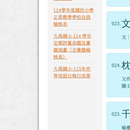
114學年度國民小學
正常教學學校自我
023.
檢核表
大禹國小 114 學年
文
定期評量命題及審
題規畫（含審題檢
核表）
024.
大禹國小-115年世
界母語日執行成果
又
隱
025.
喻