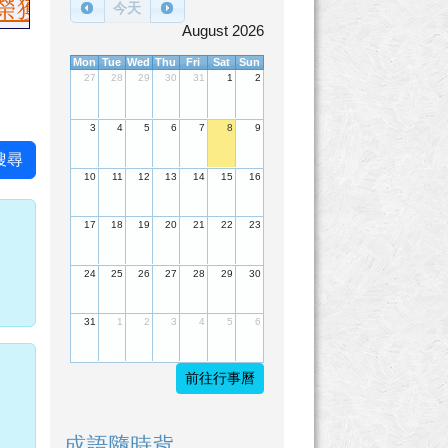
，國語朗讀國小乙組：第一名陳繶帆、第二
今天
August 2026
Mon
Tue
Wed
Thu
Fri
Sat
Sun
27
28
29
30
31
1
2
3
4
5
6
7
8
9
搜尋
10
11
12
13
14
15
16
17
18
19
20
21
22
23
24
25
26
27
28
29
30
31
1
2
3
4
5
6
前往行事曆
成語隨時背