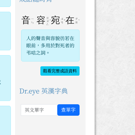
音
容
宛
在
ㄖ
ㄧ
ㄨ
ㄗ
ˊ
ˇ
ˋ
ㄨ
ㄣ
ㄢ
ㄞ
ㄥ
人的聲音與容貌彷若在
眼前，多用於對死者的
弔唁之詞。
觀看完整成語資料
或
Dr.eye 英漢字典
英文單字
查單字