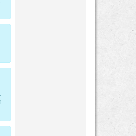
女
魯
而