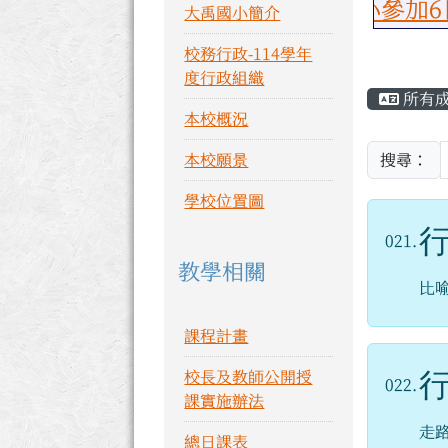
恭喜大禹國小參加6日於中城國
大禹國小簡介
校務行政-114學年
主內
度行政組織
所有
本校概況
本校願景
搜尋：
學校位置圖
021.
教學相關
比
課程計畫
校長及教師公開授
022.
課實施辦法
走
總日課表