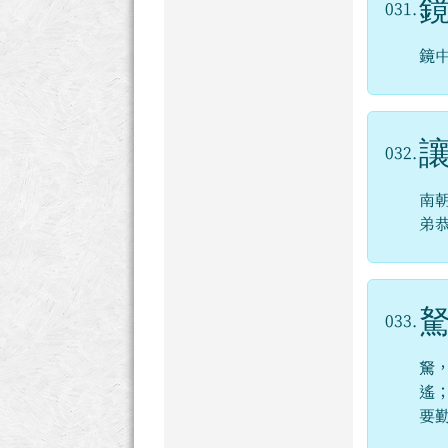
031.
鏡
032.
南
弟
033.
駑
遙
要