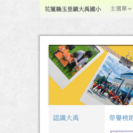
導覽列
跳至主內容區
花蓮縣玉里鎮大禹國小
主選單
花蓮縣玉里鎮大禹國小
頁尾區域
認識大禹
榮譽榜
左邊區域內容
上中