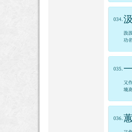
034.
汲
功
035.
又
境
036.