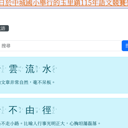
小舉行的玉里鎮115年語文競賽榮獲佳績
容區域
成語
行
雲
流
水
ㄒ
ㄌ
ㄕ
ㄩ
ㄧ
ˊ
ˊ
ㄧ
ˊ
ㄨ
ˇ
ㄣ
ㄥ
ㄡ
ㄟ
喻文章非常自然，毫不呆板。
行
不
由
徑
ㄒ
ㄐ
ㄅ
ㄧ
ㄧ
ˊ
ˋ
ˊ
ㄧ
ˋ
ㄨ
ㄡ
ㄥ
ㄥ
路不走小路。比喻人行事光明正大，心胸坦蕩磊落。