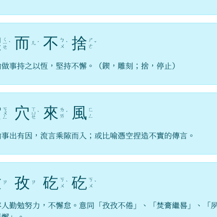
鍥
而
不
捨
ㄑ
ㄅ
ㄕ
ㄦ
ㄧ
ˋ
ˊ
ˋ
ˇ
ㄨ
ㄜ
ㄝ
喻做事持之以恆，堅持不懈。（鍥，雕刻；捨，停止）
空
穴
來
風
ㄎ
ㄒ
ㄌ
ㄈ
ㄨ
ㄩ
ˋ
ˊ
ㄞ
ㄥ
ㄥ
ㄝ
喻事出有因，流言乘隙而入；或比喻憑空捏造不實的傳言。
孜
孜
矻
矻
ㄎ
ㄎ
ㄗ
ㄗ
ˋ
ˋ
ㄨ
ㄨ
容人勤勉努力，不懈怠。意同「孜孜不倦」、「焚膏繼晷」、「