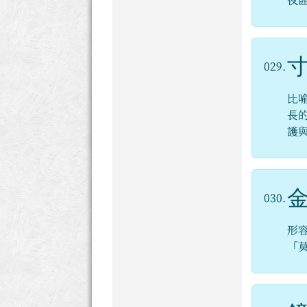
夜
029.
比
長
護
030.
形
「