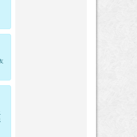
友
之
只