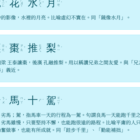
鏡
花
水
月
ㄐ
ㄏ
ㄕ
ㄩ
ㄧ
ˋ
ㄨ
ㄨ
ˇ
ˋ
ㄝ
ㄥ
ㄚ
ㄟ
中的影像，水裡的月亮。比喻虛幻不實在。同「鏡像水月」。
讓
棗
推
梨
ㄊ
ㄖ
ㄗ
ㄌ
ˋ
ˇ
ㄨ
ˊ
ㄤ
ㄠ
ㄧ
ㄟ
朝梁 王泰讓棗，後漢 孔融推梨。用以稱讚兄弟之間友愛。與「兄
恭」義近。
駑
馬
十
駕
ㄐ
ㄋ
ㄇ
ㄕ
ˊ
ˇ
ˊ
ㄧ
ˋ
ㄨ
ㄚ
ㄚ
，劣馬；駕，指馬車一天的行程為一駕。句謂良馬一天能跑千里
；劣馬雖慢，只要堅持不懈，也能跑很遠的路程。比喻平庸的人
勤奮做事，也能有所成就。同「跬步千里」、「勤能補拙」。