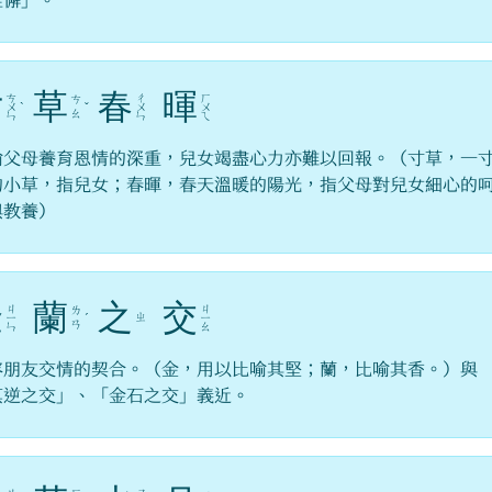
匪懈」。
寸
草
春
暉
ㄘ
ㄔ
ㄏ
ㄘ
ㄨ
ˋ
ˇ
ㄨ
ㄨ
ㄠ
ㄣ
ㄣ
ㄟ
喻父母養育恩情的深重，兒女竭盡心力亦難以回報。（寸草，一
的小草，指兒女；春暉，春天溫暖的陽光，指父母對兒女細心的
與教養）
金
蘭
之
交
ㄐ
ㄐ
ㄌ
ㄓ
ㄧ
ˊ
ㄧ
ㄢ
ㄣ
ㄠ
容朋友交情的契合。（金，用以比喻其堅；蘭，比喻其香。）與
莫逆之交」、「金石之交」義近。