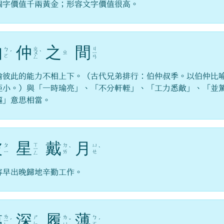
個字價值千兩黃金；形容文字價值很高。
伯
仲
之
間
ㄓ
ㄐ
ㄅ
ㄓ
ˊ
ㄨ
ˋ
ㄧ
ㄛ
ㄥ
ㄢ
喻彼此的能力不相上下。（古代兄弟排行：伯仲叔季。以伯仲比
距小。）與「一時瑜亮」、「不分軒輊」、「工力悉敵」、「並
驅」意思相當。
披
星
戴
月
ㄒ
ㄆ
ㄉ
ㄩ
ㄧ
ˋ
ˋ
ㄧ
ㄞ
ㄝ
ㄥ
容早出晚歸地辛勤工作。
臨
深
履
薄
ㄌ
ㄕ
ㄌ
ㄅ
ㄧ
ˊ
ˇ
ˊ
ㄣ
ㄩ
ㄛ