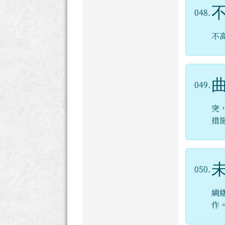
048.
不
049.
突
措
050.
綢
作