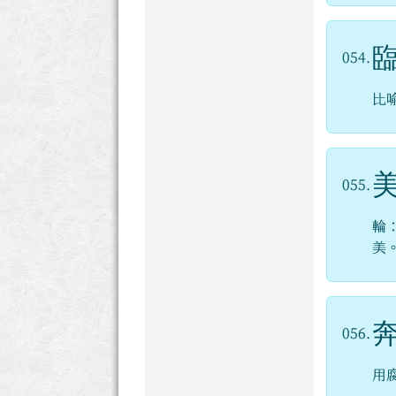
054.
比
055.
輪
美
056.
用