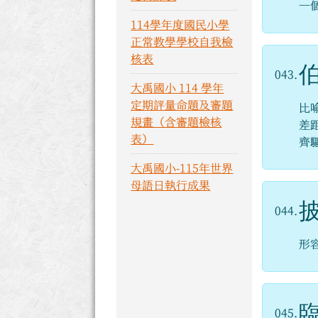
一
114學年度國民小學
正常教學學校自我檢
核表
043.
大禹國小 114 學年
定期評量命題及審題
比
規畫（含審題檢核
差
表）
齊
大禹國小-115年世界
母語日執行成果
044.
形
045.