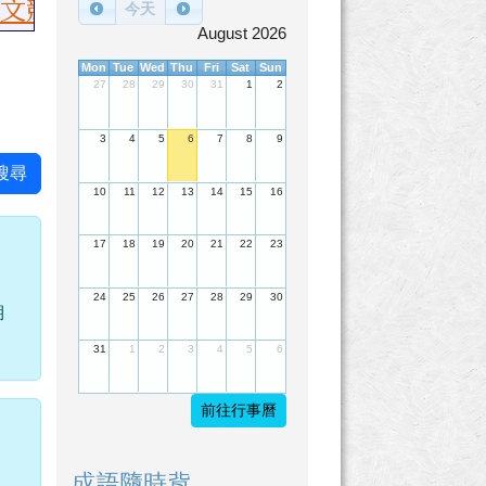
榮獲佳績，國語朗讀國小乙組：第一名陳繶
今天
August 2026
Mon
Tue
Wed
Thu
Fri
Sat
Sun
27
28
29
30
31
1
2
3
4
5
6
7
8
9
搜尋
10
11
12
13
14
15
16
17
18
19
20
21
22
23
24
25
26
27
28
29
30
用
31
1
2
3
4
5
6
前往行事曆
成語隨時背