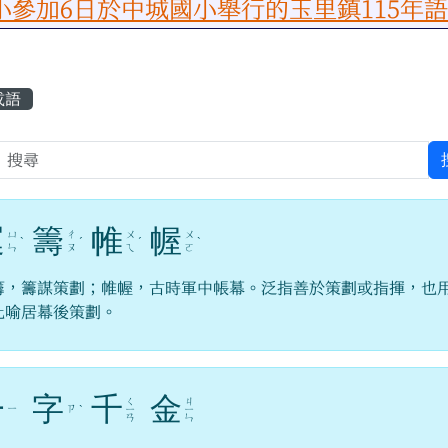
於中城國小舉行的玉里鎮115年語文競賽
容區域
成語
運
籌
帷
幄
ㄩ
ㄔ
ㄨ
ㄨ
ˋ
ˊ
ˊ
ˋ
ㄣ
ㄡ
ㄟ
ㄛ
籌，籌謀策劃；帷幄，古時軍中帳幕。泛指善於策劃或指揮，也
比喻居幕後策劃。
一
字
千
金
ㄑ
ㄐ
ㄧ
ㄗ
ˋ
ㄧ
ㄧ
ㄢ
ㄣ