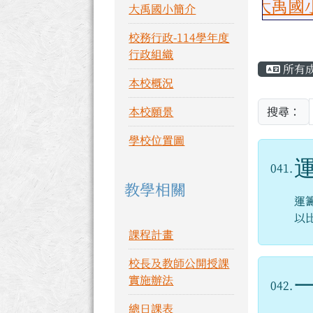
恭喜大禹國小參加6日
大禹國小簡介
校務行政-114學年度
主內
行政組織
所有
本校概況
本校願景
搜尋：
學校位置圖
041.
教學相關
運
以
課程計畫
校長及教師公開授課
實施辦法
042.
總日課表