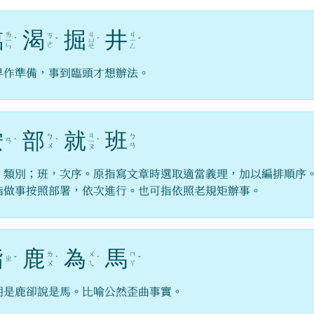
臨
渴
掘
井
ㄌ
ㄐ
ㄐ
ㄎ
ㄧ
ˊ
ˇ
ㄩ
ˊ
ㄧ
ˇ
ㄜ
ㄣ
ㄝ
ㄥ
早作準備，事到臨頭才想辦法。
按
部
就
班
ㄐ
ㄅ
ㄅ
ㄢ
ˋ
ˋ
ㄧ
ˋ
ㄨ
ㄢ
ㄡ
，類別；班，次序。原指寫文章時選取適當義理，加以編排順序
指做事按照部署，依次進行。也可指依照老規矩辦事。
指
鹿
為
馬
ㄌ
ㄨ
ㄇ
ㄓ
ˇ
ˋ
ˊ
ˇ
ㄨ
ㄟ
ㄚ
明是鹿卻說是馬。比喻公然歪曲事實。