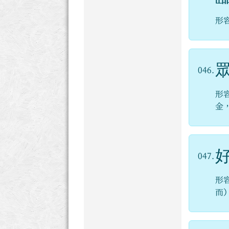
形
046.
形
金
047.
形
而