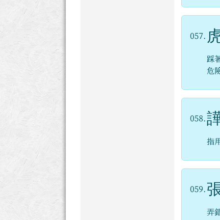
057.
踩
危
058.
指
059.
弄