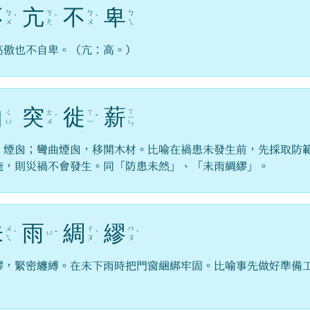
不
亢
不
卑
ㄅ
ㄎ
ㄅ
ㄅ
ˋ
ˋ
ˋ
ㄨ
ㄤ
ㄨ
ㄟ
高傲也不自卑。（亢：高。）
曲
突
徙
薪
ㄒ
ㄑ
ㄊ
ㄒ
ˊ
ˇ
ㄧ
ㄩ
ㄨ
ㄧ
ㄣ
，煙囪；彎曲煙囪，移開木材。比喻在禍患未發生前，先採取防
施，則災禍不會發生。同「防患未然」、「未雨綢繆」。
未
雨
綢
繆
ㄨ
ㄔ
ㄇ
ㄩ
ˋ
ˇ
ˊ
ˊ
ㄟ
ㄡ
ㄡ
繆，緊密纏縛。在未下雨時把門窗綑綁牢固。比喻事先做好準備
。