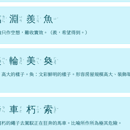
臨
淵
羨
魚
ㄌ
ㄒ
ㄩ
ㄩ
ㄧ
ˊ
ㄧ
ˋ
ˊ
ㄢ
ㄣ
ㄢ
喻只作空想，難收實效。（羨，希望得到。）
美
輪
美
奐
ㄌ
ㄏ
ㄇ
ㄇ
ˇ
ㄨ
ˊ
ˇ
ㄨ
ˋ
ㄟ
ㄟ
ㄣ
ㄢ
：高大的樣子。奐：文彩鮮明的樣子。形容房屋規模高大、裝飾
。
奔
車
朽
索
ㄒ
ㄙ
ㄅ
ㄔ
ㄧ
ˇ
ㄨ
ˇ
ㄣ
ㄜ
ㄡ
ㄛ
腐朽的繩子去駕馭正在狂奔的馬車。比喻所作所為極其危險。