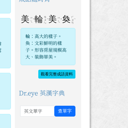
美
輪
美
奐
ㄌ
ㄏ
ㄇ
ㄇ
ˇ
ˊ
ˇ
ˋ
ㄨ
ㄨ
ㄟ
ㄟ
ㄣ
ㄢ
輪：高大的樣子。
奐：文彩鮮明的樣
喻
子。形容房屋規模高
駕
大、裝飾華美。
觀看完整成語資料
Dr.eye 英漢字典
英文單字
查單字