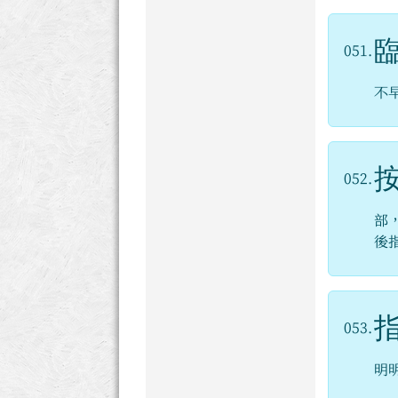
051.
不
052.
部
後
053.
明