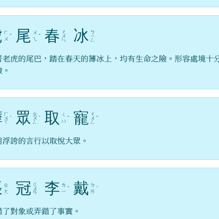
虎
尾
春
冰
ㄔ
ㄅ
ㄏ
ㄨ
ˇ
ˇ
ㄨ
ㄧ
ㄨ
ㄟ
ㄣ
ㄥ
著老虎的尾巴，踏在春天的薄冰上，均有生命之險。形容處境十
險。
譁
眾
取
寵
ㄏ
ㄓ
ㄔ
ㄑ
ㄨ
ˊ
ㄨ
ˋ
ˇ
ㄨ
ˇ
ㄩ
ㄚ
ㄥ
ㄥ
用浮誇的言行以取悅大眾。
張
冠
李
戴
ㄍ
ㄓ
ㄌ
ㄉ
ㄨ
ˇ
ˋ
ㄤ
ㄧ
ㄞ
ㄢ
錯了對象或弄錯了事實。