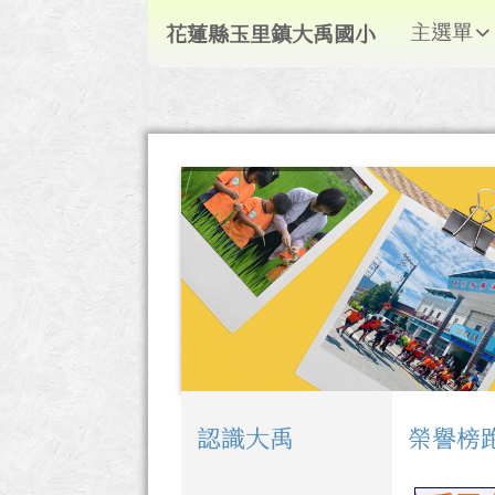
導覽列
跳至主內容區
花蓮縣玉里鎮大禹國小
主選單
花蓮縣玉里鎮大禹國小
頁尾區域
認識大禹
榮譽榜
左邊區域內容
上中