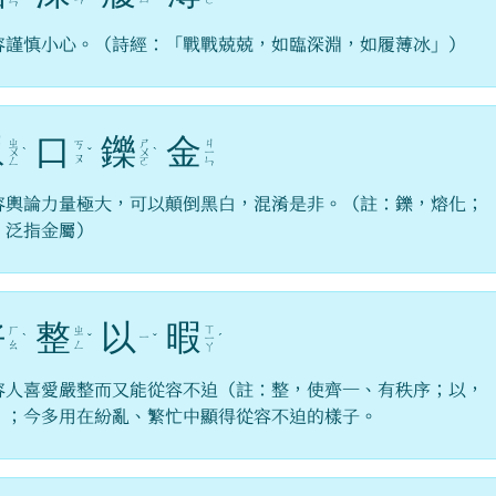
ㄣ
容謹慎小心。（詩經：「戰戰兢兢，如臨深淵，如履薄冰」）
眾
口
鑠
金
ㄓ
ㄕ
ㄐ
ㄎ
ㄨ
ˋ
ˇ
ㄨ
ˋ
ㄧ
ㄡ
ㄥ
ㄛ
ㄣ
容輿論力量極大，可以顛倒黑白，混淆是非。（註：鑠，熔化；
，泛指金屬）
好
整
以
暇
ㄒ
ㄏ
ㄓ
ㄧ
ˋ
ˇ
ˇ
ㄧ
ˊ
ㄠ
ㄥ
ㄚ
容人喜愛嚴整而又能從容不迫（註：整，使齊一、有秩序；以，
）；今多用在紛亂、繁忙中顯得從容不迫的樣子。