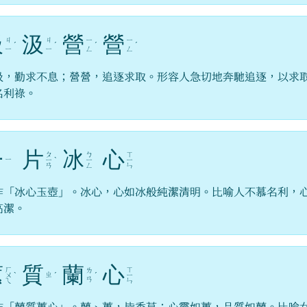
汲
汲
營
營
ㄐ
ㄐ
ㄧ
ㄧ
ˊ
ˊ
ˊ
ˊ
ㄧ
ㄧ
ㄥ
ㄥ
汲，勤求不息；營營，追逐求取。形容人急切地奔馳追逐，以求
名利祿。
一
片
冰
心
ㄆ
ㄅ
ㄒ
ㄧ
ㄧ
ˋ
ㄧ
ㄧ
ㄢ
ㄥ
ㄣ
作「冰心玉壺」。冰心，心如冰般純潔清明。比喻人不慕名利，
高潔。
蕙
質
蘭
心
ㄏ
ㄒ
ㄌ
ㄓ
ㄨ
ˋ
ˊ
ˊ
ㄧ
ㄢ
ㄟ
ㄣ