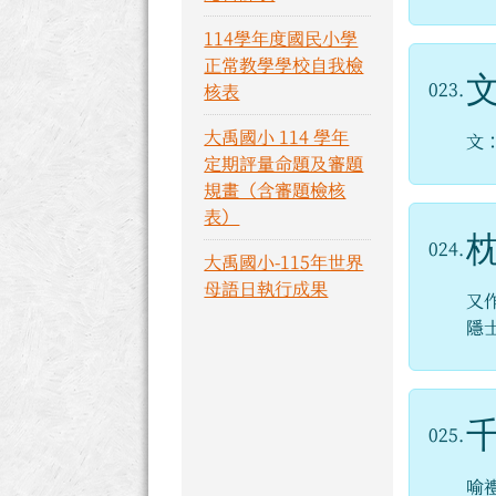
114學年度國民小學
正常教學學校自我檢
023.
核表
大禹國小 114 學年
文
定期評量命題及審題
規畫（含審題檢核
表）
024.
大禹國小-115年世界
母語日執行成果
又
隱
025.
喻