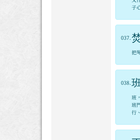
又
子
037.
把
038.
班
班
行