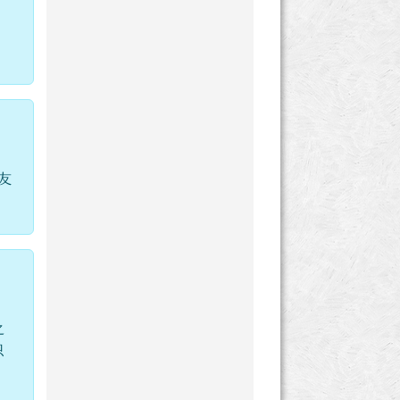
友
之
只