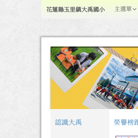
導覽列
跳至主內容區
花蓮縣玉里鎮大禹國小
主選單
花蓮縣玉里鎮大禹國小
頁尾區域
認識大禹
榮譽榜
左邊區域內容
上中