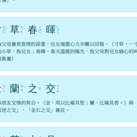
匪懈」。
寸
草
春
暉
ㄘ
ㄔ
ㄏ
ㄘ
ㄨ
ˋ
ˇ
ㄨ
ㄨ
ㄠ
ㄣ
ㄣ
ㄟ
喻父母養育恩情的深重，兒女竭盡心力亦難以回報。（寸草，一
的小草，指兒女；春暉，春天溫暖的陽光，指父母對兒女細心的
與教養）
金
蘭
之
交
ㄐ
ㄐ
ㄌ
ㄓ
ㄧ
ˊ
ㄧ
ㄢ
ㄣ
ㄠ
容朋友交情的契合。（金，用以比喻其堅；蘭，比喻其香。）與
莫逆之交」、「金石之交」義近。