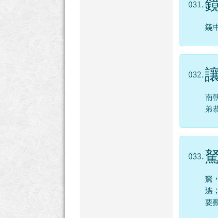
031.
鏡
032.
南
弟
033.
駑
遙
要