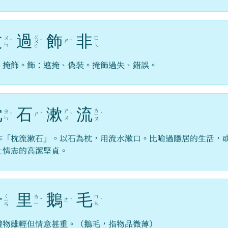
文
過
飾
非
ㄍ
ㄨ
ㄈ
ㄕ
ˋ
ㄨ
ˋ
ˋ
ㄣ
ㄟ
ㄛ
：掩飾。飾：遮掩、偽裝。掩飾過失、錯誤。
枕
石
漱
流
ㄌ
ㄓ
ㄕ
ㄕ
ˋ
ˊ
ˋ
ㄧ
ˊ
ㄣ
ㄨ
ㄡ
作「枕流漱石」。以石為枕，用流水漱口。比喻過隱居的生活，
士情志的高潔堅貞。
千
里
鵝
毛
ㄑ
ㄌ
ㄇ
ㄜ
ㄧ
ˇ
ˊ
ˊ
ㄧ
ㄠ
ㄢ
禮物雖輕但情意甚重。（鵝毛，指物品微薄）