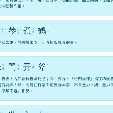
作「蘭質蕙心」。蘭、蕙，皆香草；心靈如蕙，品質如蘭。比喻
心性聰慧高雅。
焚
琴
煮
鶴
ㄑ
ㄈ
ㄓ
ㄏ
ˊ
ㄧ
ˊ
ˇ
ˋ
ㄣ
ㄨ
ㄜ
ㄣ
琴當柴燒，烹煮鶴來吃。比喻極殺風景的事。
班
門
弄
斧
ㄋ
ㄅ
ㄇ
ㄈ
ˊ
ㄨ
ˋ
ˇ
ㄢ
ㄣ
ㄨ
ㄥ
，魯班，古代春秋魯國巧匠；弄，耍弄。「班門弄斧」指在巧匠
門前耍弄大斧。比喻在行家面前賣弄本事，不自量力。與「量力
、深藏不露」相反。