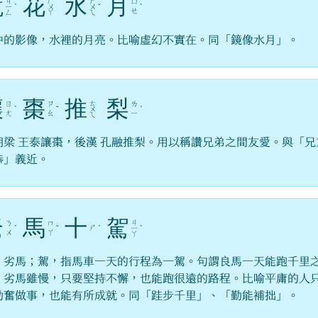
鏡
花
水
月
ㄐ
ㄏ
ㄕ
ㄩ
ㄧ
ˋ
ㄨ
ㄨ
ˇ
ˋ
ㄝ
ㄥ
ㄚ
ㄟ
中的影像，水裡的月亮。比喻虛幻不實在。同「鏡像水月」。
讓
棗
推
梨
ㄊ
ㄖ
ㄗ
ㄌ
ˋ
ˇ
ㄨ
ˊ
ㄤ
ㄠ
ㄧ
ㄟ
朝梁 王泰讓棗，後漢 孔融推梨。用以稱讚兄弟之間友愛。與「兄
恭」義近。
駑
馬
十
駕
ㄐ
ㄋ
ㄇ
ㄕ
ˊ
ˇ
ˊ
ㄧ
ˋ
ㄨ
ㄚ
ㄚ
，劣馬；駕，指馬車一天的行程為一駕。句謂良馬一天能跑千里
；劣馬雖慢，只要堅持不懈，也能跑很遠的路程。比喻平庸的人
勤奮做事，也能有所成就。同「跬步千里」、「勤能補拙」。