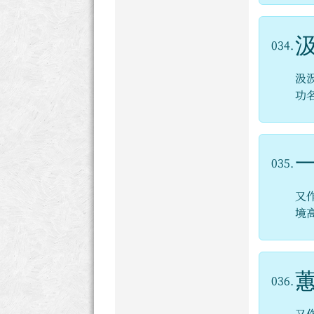
034.
汲
功
035.
又
境
036.