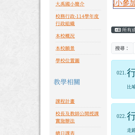
恭喜大禹國小參加6日於中
大禹國小簡介
校務行政-114學年度
主內
行政組織
所有
本校概況
本校願景
搜尋：
學校位置圖
021.
教學相關
比
課程計畫
校長及教師公開授課
022.
實施辦法
走
總日課表