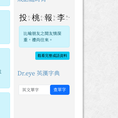
投
桃
報
李
ㄊ
ㄊ
ㄅ
ㄌ
ˊ
ˊ
ˋ
ˇ
ㄡ
ㄠ
ㄠ
ㄧ
比喻朋友之間友情深
重，禮尚往來。
觀看完整成語資料
或
Dr.eye 英漢字典
英文單字
查單字