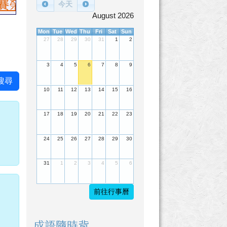
佳績，國語朗讀國小乙組：第一名陳繶帆、第
今天
August 2026
Mon
Tue
Wed
Thu
Fri
Sat
Sun
27
28
29
30
31
1
2
3
4
5
6
7
8
9
搜尋
10
11
12
13
14
15
16
17
18
19
20
21
22
23
24
25
26
27
28
29
30
31
1
2
3
4
5
6
前往行事曆
成語隨時背