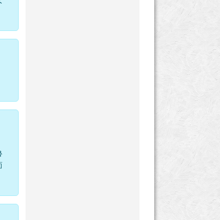
女
魯
而