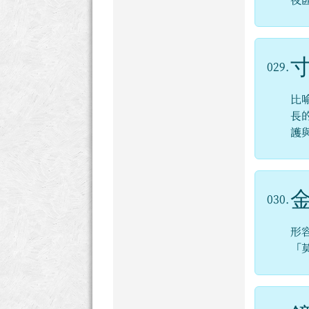
夜
029.
比
長
護
030.
形
「