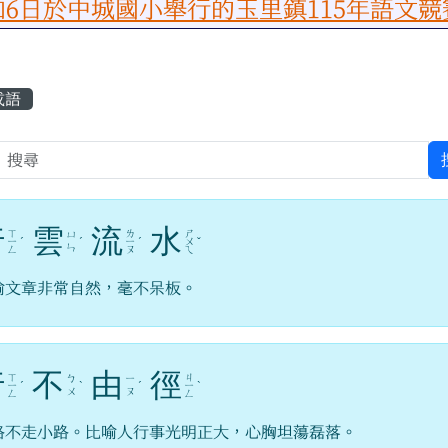
城國小舉行的玉里鎮115年語文競賽榮獲
容區域
成語
行
雲
流
水
ㄒ
ㄌ
ㄕ
ㄩ
ㄧ
ˊ
ˊ
ㄧ
ˊ
ㄨ
ˇ
ㄣ
ㄥ
ㄡ
ㄟ
喻文章非常自然，毫不呆板。
行
不
由
徑
ㄒ
ㄐ
ㄅ
ㄧ
ㄧ
ˊ
ˋ
ˊ
ㄧ
ˋ
ㄨ
ㄡ
ㄥ
ㄥ
路不走小路。比喻人行事光明正大，心胸坦蕩磊落。