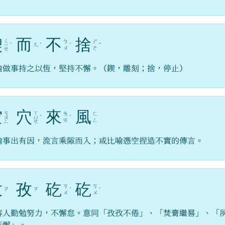
鍥
而
不
捨
ㄑ
ㄅ
ㄕ
ㄦ
ㄧ
ˋ
ˊ
ˋ
ˇ
ㄨ
ㄜ
ㄝ
喻做事持之以恆，堅持不懈。（鍥，雕刻；捨，停止）
空
穴
來
風
ㄎ
ㄒ
ㄌ
ㄈ
ㄨ
ㄩ
ˋ
ˊ
ㄞ
ㄥ
ㄥ
ㄝ
喻事出有因，流言乘隙而入；或比喻憑空捏造不實的傳言。
孜
孜
矻
矻
ㄎ
ㄎ
ㄗ
ㄗ
ˋ
ˋ
ㄨ
ㄨ
容人勤勉努力，不懈怠。意同「孜孜不倦」、「焚膏繼晷」、「