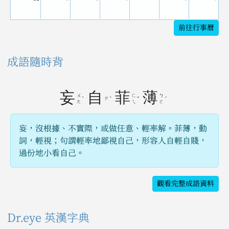
前往行事曆
成語隨時背
妄
自
菲
薄
ㄨ
ㄈ
ㄅ
ˋ
ㄗ
ˋ
ˇ
ˊ
ㄤ
ㄟ
ㄛ
妄，沒根據、不實際，或做任意、輕率解。菲薄，動
詞，輕視；句謂輕率地鄙視自己，形容人自輕自賤，
過份地小看自己。
觀看完整成語資料
Dr.eye 英漢字典