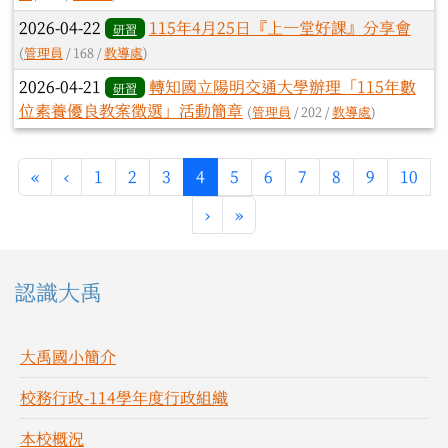
2026-04-22
115年4月25日『上一堂好課』分享會
研習
(
管理員
/ 168 /
教導處
)
2026-04-21
轉知國立陽明交通大學辦理「115年數
研習
位素養優良教案徵選」活動簡章
(
管理員
/ 202 /
教導處
)
第一頁
上一頁
(目前頁次)
«
‹
1
2
3
4
5
6
7
8
9
10
下一頁
最後頁
›
»
左邊區域內容
認識大禹
大禹國小簡介
校務行政-114學年度行政組織
本校概況