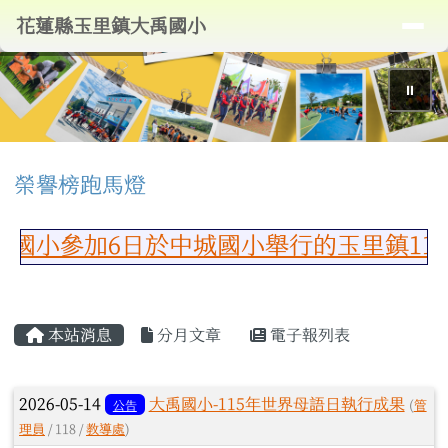
導覽列
花蓮縣玉里鎮大禹國小
跳至主內容區
花蓮縣玉里鎮大禹國小
⏸
頁尾區域
上中區域內容
榮譽榜跑馬燈
國小參加6日於中城國小舉行的玉里鎮11
主內容區域
本站消息
分月文章
電子報列表
文章列表
2026-05-14
大禹國小-115年世界母語日執行成果
公告
(
管
理員
/ 118 /
教導處
)