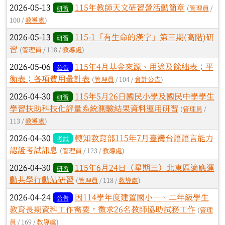
2026-05-13
115年教師天文研習營活動簡章
研習
(
管理員
/
100 /
教導處
)
2026-05-13
115-1「有生命的漢字」第三期(高階)研
研習
習
(
管理員
/ 118 /
教導處
)
2026-05-06
115年4月基金來源、用途及餘絀表；平
公告
衡表；各項費用彙計表
(
管理員
/ 104 /
會計公告
)
2026-04-30
115年5月26日國民小學及國民中學學生
研習
學習扶助科技化評量系統測驗結果資料運用研習
(
管理員
/
113 /
教導處
)
2026-04-30
轉知教育部115年7月臺灣台語語言能力
考試
認證考試訊息
(
管理員
/ 123 /
教導處
)
2026-04-30
115年6月24日（星期三）北東區適應運
研習
動共學行動站研習
(
管理員
/ 118 /
教導處
)
2026-04-24
因114學年度建置國小一、二年級學生
公告
教育長期資料工作需要，徵求26名教師協助試務工作
(
管理
員
/ 169 /
教導處
)