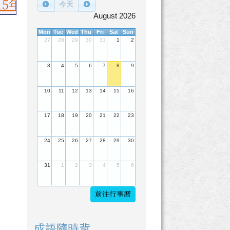
5年語文競賽榮獲佳績，國語朗讀國小乙組
今天
August 2026
Mon
Tue
Wed
Thu
Fri
Sat
Sun
27
28
29
30
31
1
2
3
4
5
6
7
8
9
10
11
12
13
14
15
16
17
18
19
20
21
22
23
24
25
26
27
28
29
30
31
1
2
3
4
5
6
前往行事曆
成語隨時背