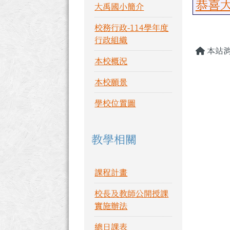
恭喜大禹
大禹國小簡介
校務行政-114學年度
主內
行政組織
本站
本校概況
本校願景
學校位置圖
教學相關
課程計畫
校長及教師公開授課
實施辦法
總日課表