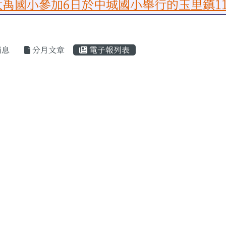
國小參加6日於中城國小舉行的玉里鎮11
容區域
消息
分月文章
電子報列表