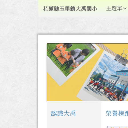
導覽列
跳至主內容區
花蓮縣玉里鎮大禹國小
主選單
花蓮縣玉里鎮大禹國小
頁尾區域
認識大禹
榮譽榜
左邊區域內容
上中