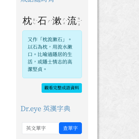
枕
石
漱
流
ㄌ
ㄓ
ㄕ
ˋ
ㄕ
ˊ
ˋ
ˊ
ㄧ
ㄣ
ㄨ
ㄡ
又作「枕流漱石」。
以石為枕，用流水漱
口。比喻過隱居的生
活，或隱士情志的高
潔堅貞。
觀看完整成語資料
Dr.eye 英漢字典
英文單字
查單字