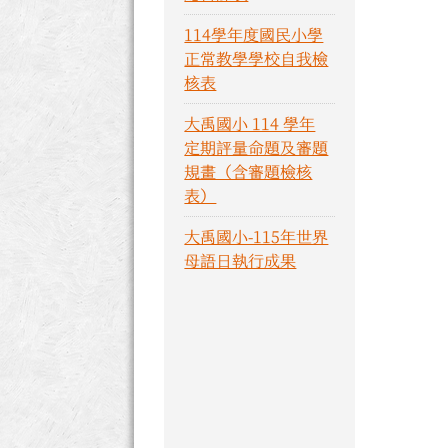
114學年度國民小學
正常教學學校自我檢
核表
大禹國小 114 學年
定期評量命題及審題
規畫（含審題檢核
表）
大禹國小-115年世界
母語日執行成果