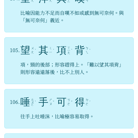
ㄤ
ㄤ
ㄢ
ㄥ
比喻因能力不足而自嘆不如或感到無可奈何。與
「無可奈何」義近。
望
其
項
背
ㄒ
ㄨ
ㄑ
ㄅ
105.
ˋ
ˊ
ㄧ
ˋ
ˋ
ㄤ
ㄧ
ㄟ
ㄤ
項，頸的後部；形容趕得上。「難以望其項背」
則形容遠遠落後，比不上別人。
唾
手
可
得
ㄊ
ㄕ
ㄎ
ㄉ
106.
ㄨ
ˋ
ˇ
ˇ
ˊ
ㄡ
ㄜ
ㄜ
ㄛ
往手上吐唾沫，比喻極容易取得。