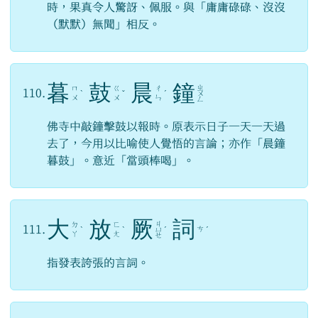
時，果真令人驚訝、佩服。與「庸庸碌碌、沒沒
（默默）無聞」相反。
暮
鼓
晨
鐘
ㄓ
ㄇ
ㄍ
ㄔ
110.
ˋ
ˇ
ˊ
ㄨ
ㄨ
ㄨ
ㄣ
ㄥ
佛寺中敲鐘擊鼓以報時。原表示日子一天一天過
去了，今用以比喻使人覺悟的言論；亦作「晨鐘
暮鼓」。意近「當頭棒喝」。
大
放
厥
詞
ㄐ
ㄉ
ㄈ
111.
ㄘ
ˋ
ˋ
ㄩ
ˊ
ˊ
ㄚ
ㄤ
ㄝ
指發表誇張的言詞。