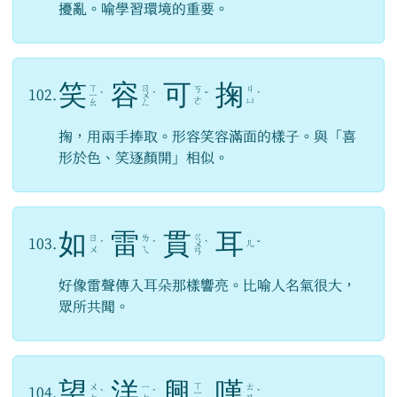
擾亂。喻學習環境的重要。
笑
容
可
掬
ㄒ
ㄖ
ㄎ
ㄐ
102.
ㄧ
ˋ
ㄨ
ˊ
ˇ
ˊ
ㄜ
ㄩ
ㄠ
ㄥ
掬，用兩手捧取。形容笑容滿面的樣子。與「喜
形於色、笑逐顏開」相似。
如
雷
貫
耳
ㄍ
ㄖ
ㄌ
103.
ㄦ
ˊ
ˊ
ㄨ
ˋ
ˇ
ㄨ
ㄟ
ㄢ
好像雷聲傳入耳朵那樣響亮。比喻人名氣很大，
眾所共聞。
望
洋
興
嘆
ㄒ
ㄨ
ㄧ
ㄊ
104.
ˋ
ˊ
ㄧ
ˋ