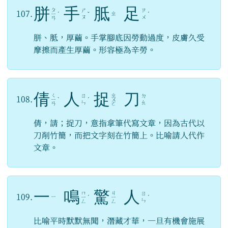
胼
手
胝
足
ㄆ
ㄕ
ㄗ
107.
ㄓ
ㄧ
ˊ
ˇ
ˊ
ㄡ
ㄨ
ㄢ
胼、胝，厚繭。手掌腳底因勞動過度，皮膚久受
摩擦而產生厚繭。形容極為辛勞。
倩
人
捉
刀
ㄑ
ㄓ
ㄖ
ㄉ
108.
ㄧ
ˋ
ˊ
ㄨ
ㄣ
ㄠ
ㄢ
ㄛ
倩，請；捉刀，意指拿筆代寫文章，因為古代以
刀削竹簡，而把文字刻在竹簡上。比喻請人代作
文章。
一
鳴
驚
人
ㄇ
ㄐ
ㄖ
109.
ㄧ
ㄧ
ˊ
ㄧ
ˊ
ㄣ
ㄥ
ㄥ
比喻平時默默無聞，潛藏才華，一旦有機會施展