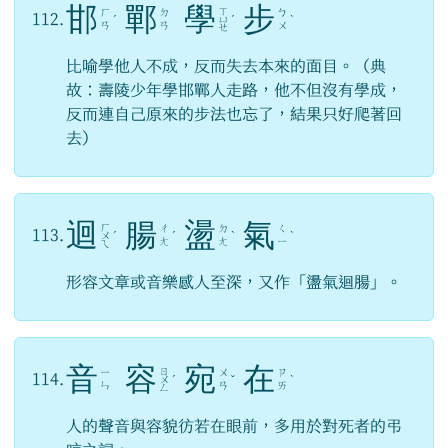
邯
鄲
學
步
ㄒ
ㄏ
ㄉ
ㄅ
112.
ˊ
ㄩ
ˊ
ˋ
ㄢ
ㄢ
ㄨ
ㄝ
比喻學他人不成，反而失去本來的面目。（典
故：壽陵少年學邯鄲人走路，他不但沒有學成，
反而連自己原來的步法也忘了，結果只好爬著回
去）
迴
腸
盪
氣
ㄏ
ㄔ
ㄉ
ㄑ
113.
ㄨ
ˊ
ˊ
ˋ
ˋ
ㄤ
ㄤ
ㄧ
ㄟ
形容文章或音樂感人至深，又作「盪氣迴腸」。
音
容
宛
在
ㄖ
ㄧ
ㄨ
ㄗ
114.
ㄨ
ˊ
ˇ
ˋ
ㄣ
ㄢ
ㄞ
ㄥ
人的聲音與容貌彷若在眼前，多用於對死者的弔