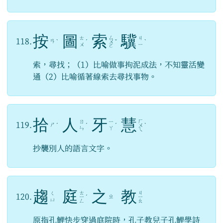
按
圖
索
驥
ㄙ
ㄊ
ㄐ
118.
ㄢ
ˋ
ˊ
ㄨ
ˇ
ˋ
ㄨ
ㄧ
ㄛ
索，尋找；（1）比喻做事拘泥成法，不知靈活變
通（2）比喻循著線索去尋找事物。
拾
人
牙
慧
ㄏ
ㄖ
ㄧ
119.
ㄕ
ˊ
ˊ
ˊ
ㄨ
ˋ
ㄣ
ㄚ
ㄟ
抄襲別人的語言文字。
趨
庭
之
教
ㄊ
ㄐ
ㄑ
120.
ㄓ
ㄧ
ˊ
ㄧ
ㄩ
ㄥ
ㄠ
原指孔鯉快步穿過庭院時，孔子教兒子孔鯉學詩