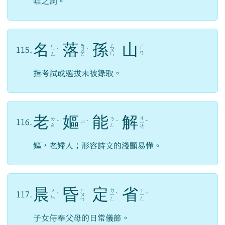
唁之詞。
名
落
孫
山
ㄇ
ㄌ
ㄙ
ㄕ
115.
ㄧ
ˊ
ㄨ
ˋ
ㄨ
ㄢ
ㄥ
ㄛ
ㄣ
指考試或選拔未被錄取。
老
嫗
能
解
ㄐ
ㄌ
ㄋ
116.
ㄩ
ˇ
ˋ
ˊ
ㄧ
ˇ
ㄠ
ㄥ
ㄝ
嫗，老婦人；形容詩文的淺顯易懂。
晨
昏
定
省
ㄏ
ㄉ
ㄒ
ㄔ
117.
ˊ
ㄨ
ㄧ
ˋ
ㄧ
ˇ
ㄣ
ㄣ
ㄥ
ㄥ
子女侍奉父母的日常儀節。