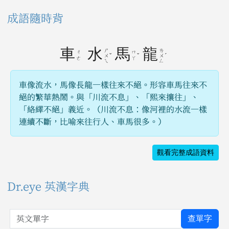
成語隨時背
車
水
馬
龍
ㄕ
ㄌ
ㄔ
ㄇ
ˇ
ˇ
ˊ
ㄨ
ㄨ
ㄜ
ㄚ
ㄟ
ㄥ
車像流水，馬像長龍一樣往來不絕。形容車馬往來不
絕的繁華熱鬧。與「川流不息」、「熙來攘往」、
「絡繹不絕」義近。（川流不息：像河裡的水流一樣
連續不斷，比喻來往行人、車馬很多。）
觀看完整成語資料
Dr.eye 英漢字典
英文單字
查單字