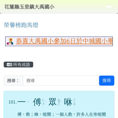
導覽列
花蓮縣玉里鎮大禹國小
跳至主內容區
花蓮縣玉里鎮大禹國小
頁尾區域
⏸
上中區域內容
榮譽榜跑馬燈
恭喜大禹國小參加6日於中城國小舉行
主內容區域
所有成語
搜尋
搜尋：
一
傅
眾
咻
ㄓ
ㄒ
ㄈ
101.
ㄧ
ˋ
ㄨ
ˋ
ㄧ
ㄨ
ㄥ
ㄡ
傅，教；咻，喧鬧；一個人教，許多人在旁喧鬧