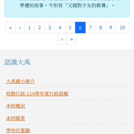
學禮的故事。今形容「父親對子女的教導」。
第一頁
上一頁
(目前頁次)
«
‹
1
2
3
4
5
6
7
8
9
10
下一頁
最後頁
›
»
左邊區域內容
認識大禹
大禹國小簡介
校務行政-114學年度行政組織
本校概況
本校願景
學校位置圖