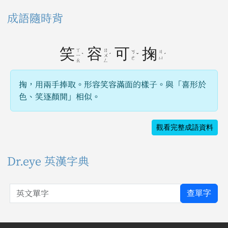
成語隨時背
笑
容
可
掬
ㄒ
ㄖ
ㄎ
ㄐ
ˋ
ˊ
ˇ
ˊ
ㄧ
ㄨ
ㄜ
ㄩ
ㄠ
ㄥ
掬，用兩手捧取。形容笑容滿面的樣子。與「喜形於
色、笑逐顏開」相似。
觀看完整成語資料
Dr.eye 英漢字典
英文單字
查單字