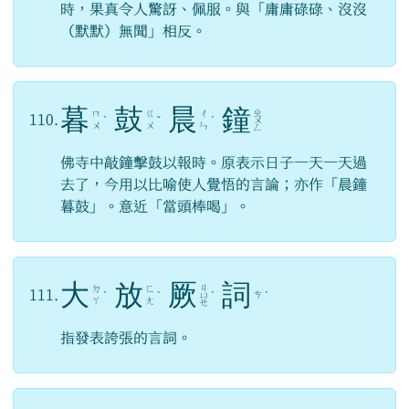
時，果真令人驚訝、佩服。與「庸庸碌碌、沒沒
（默默）無聞」相反。
暮
鼓
晨
鐘
ㄓ
ㄇ
ㄍ
ㄔ
110.
ˋ
ˇ
ˊ
ㄨ
ㄨ
ㄨ
ㄣ
ㄥ
佛寺中敲鐘擊鼓以報時。原表示日子一天一天過
去了，今用以比喻使人覺悟的言論；亦作「晨鐘
暮鼓」。意近「當頭棒喝」。
大
放
厥
詞
ㄐ
ㄉ
ㄈ
111.
ㄘ
ˋ
ˋ
ㄩ
ˊ
ˊ
ㄚ
ㄤ
ㄝ
指發表誇張的言詞。