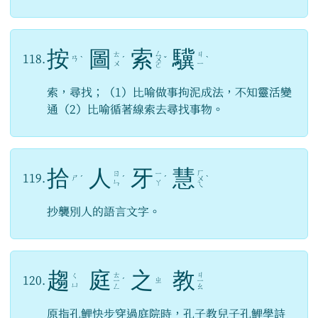
按
圖
索
驥
ㄙ
ㄊ
ㄐ
118.
ㄢ
ˋ
ˊ
ㄨ
ˇ
ˋ
ㄨ
ㄧ
ㄛ
索，尋找；（1）比喻做事拘泥成法，不知靈活變
通（2）比喻循著線索去尋找事物。
拾
人
牙
慧
ㄏ
ㄖ
ㄧ
119.
ㄕ
ˊ
ˊ
ˊ
ㄨ
ˋ
ㄣ
ㄚ
ㄟ
抄襲別人的語言文字。
趨
庭
之
教
ㄊ
ㄐ
ㄑ
120.
ㄓ
ㄧ
ˊ
ㄧ
ㄩ
ㄥ
ㄠ
原指孔鯉快步穿過庭院時，孔子教兒子孔鯉學詩