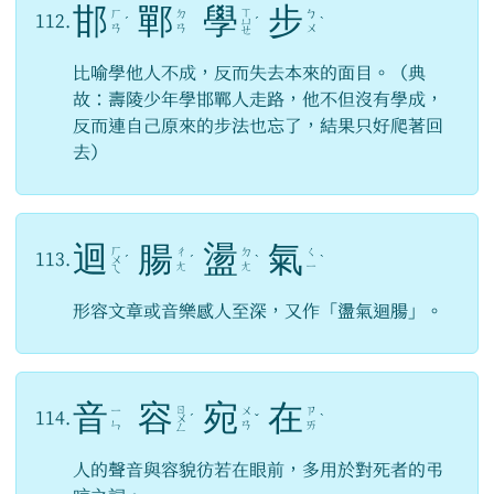
邯
鄲
學
步
ㄒ
ㄏ
ㄉ
ㄅ
112.
ˊ
ㄩ
ˊ
ˋ
ㄢ
ㄢ
ㄨ
ㄝ
比喻學他人不成，反而失去本來的面目。（典
故：壽陵少年學邯鄲人走路，他不但沒有學成，
反而連自己原來的步法也忘了，結果只好爬著回
去）
迴
腸
盪
氣
ㄏ
ㄔ
ㄉ
ㄑ
113.
ㄨ
ˊ
ˊ
ˋ
ˋ
ㄤ
ㄤ
ㄧ
ㄟ
形容文章或音樂感人至深，又作「盪氣迴腸」。
音
容
宛
在
ㄖ
ㄧ
ㄨ
ㄗ
114.
ㄨ
ˊ
ˇ
ˋ
ㄣ
ㄢ
ㄞ
ㄥ
人的聲音與容貌彷若在眼前，多用於對死者的弔