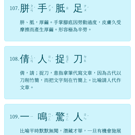
胼
手
胝
足
ㄆ
ㄕ
ㄗ
107.
ㄓ
ㄧ
ˊ
ˇ
ˊ
ㄡ
ㄨ
ㄢ
胼、胝，厚繭。手掌腳底因勞動過度，皮膚久受
摩擦而產生厚繭。形容極為辛勞。
倩
人
捉
刀
ㄑ
ㄓ
ㄖ
ㄉ
108.
ㄧ
ˋ
ˊ
ㄨ
ㄣ
ㄠ
ㄢ
ㄛ
倩，請；捉刀，意指拿筆代寫文章，因為古代以
刀削竹簡，而把文字刻在竹簡上。比喻請人代作
文章。
一
鳴
驚
人
ㄇ
ㄐ
ㄖ
109.
ㄧ
ㄧ
ˊ
ㄧ
ˊ
ㄣ
ㄥ
ㄥ
比喻平時默默無聞，潛藏才華，一旦有機會施展