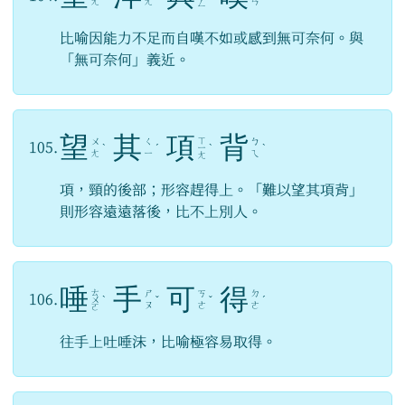
ㄤ
ㄤ
ㄢ
ㄥ
比喻因能力不足而自嘆不如或感到無可奈何。與
「無可奈何」義近。
望
其
項
背
ㄒ
ㄨ
ㄑ
ㄅ
105.
ˋ
ˊ
ㄧ
ˋ
ˋ
ㄤ
ㄧ
ㄟ
ㄤ
項，頸的後部；形容趕得上。「難以望其項背」
則形容遠遠落後，比不上別人。
唾
手
可
得
ㄊ
ㄕ
ㄎ
ㄉ
106.
ㄨ
ˋ
ˇ
ˇ
ˊ
ㄡ
ㄜ
ㄜ
ㄛ
往手上吐唾沫，比喻極容易取得。