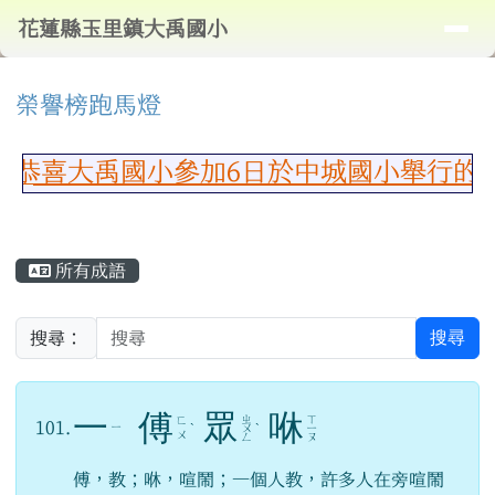
導覽列
花蓮縣玉里鎮大禹國小
跳至主內容區
花蓮縣玉里鎮大禹國小
頁尾區域
⏸
上中區域內容
榮譽榜跑馬燈
恭喜大禹國小參加6日於中城國小舉行的玉
主內容區域
所有成語
搜尋
搜尋：
一
傅
眾
咻
ㄓ
ㄒ
ㄈ
101.
ㄧ
ˋ
ㄨ
ˋ
ㄧ
ㄨ
ㄥ
ㄡ
傅，教；咻，喧鬧；一個人教，許多人在旁喧鬧