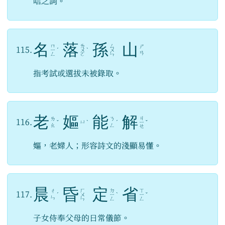
唁之詞。
名
落
孫
山
ㄇ
ㄌ
ㄙ
ㄕ
115.
ㄧ
ˊ
ㄨ
ˋ
ㄨ
ㄢ
ㄥ
ㄛ
ㄣ
指考試或選拔未被錄取。
老
嫗
能
解
ㄐ
ㄌ
ㄋ
116.
ㄩ
ˇ
ˋ
ˊ
ㄧ
ˇ
ㄠ
ㄥ
ㄝ
嫗，老婦人；形容詩文的淺顯易懂。
晨
昏
定
省
ㄏ
ㄉ
ㄒ
ㄔ
117.
ˊ
ㄨ
ㄧ
ˋ
ㄧ
ˇ
ㄣ
ㄣ
ㄥ
ㄥ
子女侍奉父母的日常儀節。