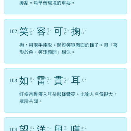
擾亂。喻學習環境的重要。
笑
容
可
掬
ㄒ
ㄖ
ㄎ
ㄐ
102.
ㄧ
ˋ
ㄨ
ˊ
ˇ
ˊ
ㄜ
ㄩ
ㄠ
ㄥ
掬，用兩手捧取。形容笑容滿面的樣子。與「喜
形於色、笑逐顏開」相似。
如
雷
貫
耳
ㄍ
ㄖ
ㄌ
103.
ㄦ
ˊ
ˊ
ㄨ
ˋ
ˇ
ㄨ
ㄟ
ㄢ
好像雷聲傳入耳朵那樣響亮。比喻人名氣很大，
眾所共聞。
望
洋
興
嘆
ㄒ
ㄨ
ㄧ
ㄊ
104.
ˋ
ˊ
ㄧ
ˋ