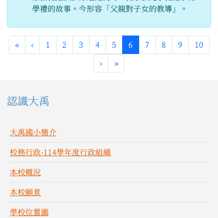
學禮的故事。今形容「父親對子女的教導」。
第一頁
上一頁
(目前頁次)
«
‹
1
2
3
4
5
6
7
8
9
10
下一頁
最後頁
›
»
左邊區域內容
認識大禹
大禹國小簡介
校務行政-114學年度行政組織
本校概況
本校願景
學校位置圖