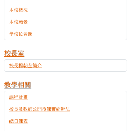
本校概況
8631
本校願景
3385
學校位置圖
3792
校長室
校長楊朝全簡介
3989
教學相關
課程計畫
2380
校長及教師公開授課實施辦法
2143
總日課表
1431