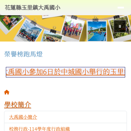
導覽列
花蓮縣玉里鎮大禹國小
跳至主內容區
花蓮縣玉里鎮大禹國小
⏸
頁尾區域
上中區域內容
榮譽榜跑馬燈
禹國小參加6日於中城國小舉行的玉里鎮1
主內容區域
回首頁
學校簡介
大禹國小簡介
65535
校務行政-114學年度行政組織
5389