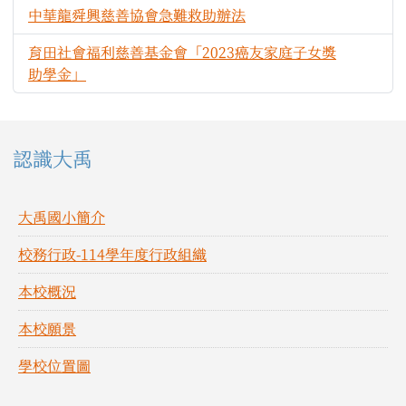
中華龍舜興慈善協會急難救助辦法
509
育田社會福利慈善基金會「2023癌友家庭子女獎
542
助學金」
左邊區域內容
認識大禹
大禹國小簡介
校務行政-114學年度行政組織
本校概況
本校願景
學校位置圖