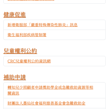
健康促進
新增衛服部「嚴重特殊傳染性肺炎」訊息
1687
衛生福利部疾病管制署
589
兒童權利公約
CRC兒童權利公約資訊網
518
補助申請
轉知兒少照顧者申請獎助學金或急難救助資源等相
465
關資訊
財團法人墨仙社會福利慈善基金會急難救助金
445