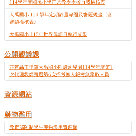
114學年度國民小學正常教學學校自我檢核表
1206
大禹國小 114 學年定期評量命題及審題規畫（含
870
審題檢核表）
大禹國小-115年世界母語日執行成果
414
公開觀議課
花蓮縣玉里鎮大禹國小附設幼兒園114學年度第1
377
次代理教師甄選第6次招考無人報考無錄取人員
資源網站
藥物濫用
教育部防制學生藥物濫用資源網
701