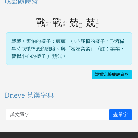
成語隨時背
戰
戰
兢
兢
ㄐ
ㄐ
ㄓ
ㄓ
ˋ
ˋ
ㄧ
ㄧ
ㄢ
ㄢ
ㄥ
ㄥ
戰戰，害怕的樣子；兢兢，小心謹慎的樣子。形容做
事時戒慎惶恐的態度。與「兢兢業業」（註：業業，
警惕小心的樣子 ）類似。
觀看完整成語資料
Dr.eye 英漢字典
英文單字
查單字