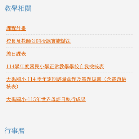
教學相關
課程計畫
校長及教師公開授課實施辦法
總日課表
114學年度國民小學正常教學學校自我檢核表
大禹國小 114 學年定期評量命題及審題規畫（含審題檢
核表）
大禹國小-115年世界母語日執行成果
右邊區域內容
行事曆