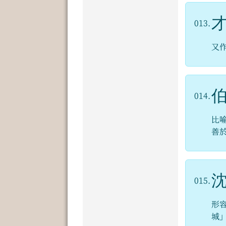
013.
又
014.
比
善
015.
形
城