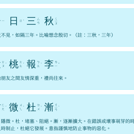
一
日
三
秋
ㄑ
ㄙ
ㄧ
ㄖ
ˋ
ㄧ
ㄢ
ㄡ
天不見，如隔三年。比喻想念殷切。（註：三秋，三年）
投
桃
報
李
ㄊ
ㄊ
ㄅ
ㄌ
ˊ
ˊ
ˋ
ˇ
ㄡ
ㄠ
ㄠ
ㄧ
喻朋友之間友情深重，禮尚往來。
防
微
杜
漸
ㄐ
ㄈ
ㄨ
ㄉ
ˊ
ˊ
ˋ
ㄧ
ˋ
ㄤ
ㄟ
ㄨ
ㄢ
，隱微。杜，堵塞、阻絕。漸，逐漸擴大。在錯誤或壞事萌芽的
及時制止，杜絕它發展。意指謹慎地防止事物的惡化。