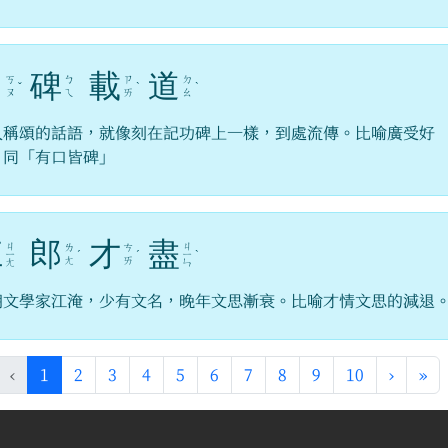
口
碑
載
道
ㄎ
ㄅ
ㄗ
ㄉ
ˇ
ˋ
ˋ
ㄡ
ㄟ
ㄞ
ㄠ
人稱頌的話語，就像刻在記功碑上一樣，到處流傳。比喻廣受好
。同「有口皆碑」
江
郎
才
盡
ㄐ
ㄐ
ㄌ
ㄘ
ㄧ
ˊ
ˊ
ㄧ
ˋ
ㄤ
ㄞ
ㄤ
ㄣ
朝文學家江淹，少有文名，晚年文思漸衰。比喻才情文思的減退
(目前頁次)
下一頁
最
‹
1
2
3
4
5
6
7
8
9
10
›
»