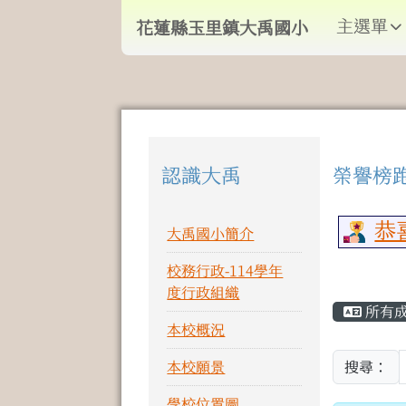
導覽列
跳至主內容區
花蓮縣玉里鎮大禹國小
主選單
花蓮縣玉里鎮大禹國小
頁尾區域
認識大禹
榮譽榜
左邊區域內容
上中
恭喜
大禹國小簡介
校務行政-114學年
主內
度行政組織
所有
本校概況
本校願景
搜尋：
學校位置圖