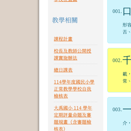
001.
教學相關
形
舌
課程計畫
校長及教師公開授
課實施辦法
002.
總日課表
載
常
114學年度國民小學
正常教學學校自我
檢核表
大禹國小 114 學年
003.
定期評量命題及審
題規畫（含審題檢
介
核表）