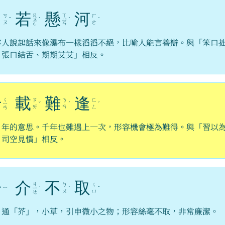
口
若
懸
河
ㄖ
ㄒ
ㄎ
ㄏ
ˇ
ㄨ
ˋ
ㄩ
ˊ
ˊ
ㄡ
ㄜ
ㄛ
ㄢ
容人說起話來像瀑布一樣滔滔不絕，比喻人能言善辯。與「笨口
、張口結舌、期期艾艾」相反。
千
載
難
逢
ㄑ
ㄗ
ㄋ
ㄈ
ㄧ
ˇ
ˊ
ˊ
ㄞ
ㄢ
ㄥ
ㄢ
，年的意思。千年也難遇上一次，形容機會極為難得。與「習以
、司空見慣」相反。
一
介
不
取
ㄐ
ㄅ
ㄑ
ㄧ
ㄧ
ˋ
ˋ
ˇ
ㄨ
ㄩ
ㄝ
，通「芥」，小草，引申微小之物；形容絲毫不取，非常廉潔。