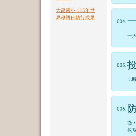
大禹國小-115年世
界母語日執行成果
004.
一
005.
比
006.
微
候