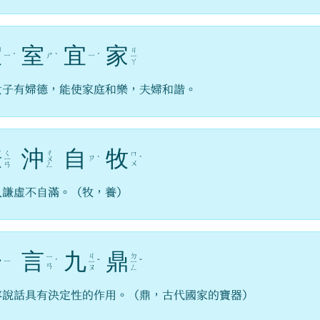
宜
室
宜
家
ㄐ
ㄧ
ㄕ
ㄧ
ˊ
ˋ
ˊ
ㄧ
ㄚ
女子有婦德，能使家庭和樂，夫婦和諧。
謙
沖
自
牧
ㄑ
ㄔ
ㄇ
ㄗ
ㄧ
ㄨ
ˋ
ˋ
ㄨ
ㄢ
ㄥ
人謙虛不自滿。（牧，養）
一
言
九
鼎
ㄐ
ㄉ
ㄧ
ㄧ
ˊ
ㄧ
ˇ
ㄧ
ˇ
ㄢ
ㄡ
ㄥ
容說話具有決定性的作用。（鼎，古代國家的寶器）