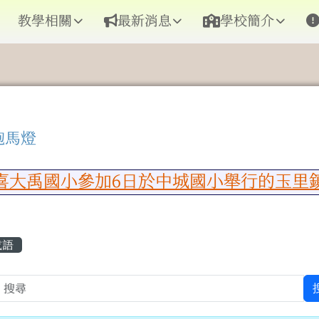
教學相關
最新消息
學校簡介
跑馬燈
區域內容
大禹國小參加6日於中城國小舉行的玉里鎮
容區域
成語