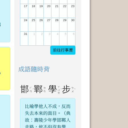
17
18
19
20
21
22
23
24
25
26
27
28
29
30
拙
31
1
2
3
4
5
6
前往行事曆
成語隨時背
為
邯
鄲
學
步
ㄒ
ㄏ
ㄉ
ㄅ
ˊ
ˊ
ˋ
ㄩ
ㄢ
ㄢ
ㄨ
ㄝ
比喻學他人不成，反而
失去本來的面目。（典
故：壽陵少年學邯鄲人
走路，他不但沒有學