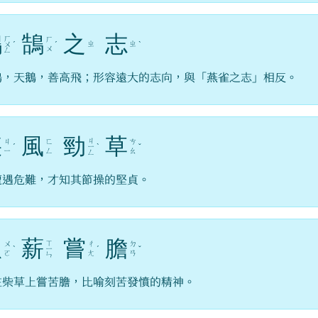
鴻
鵠
之
志
ㄏ
ㄏ
ㄓ
ㄓ
ㄨ
ˊ
ˊ
ˋ
ㄨ
ㄥ
鵠，天鵝，善高飛；形容遠大的志向，與「燕雀之志」相反。
疾
風
勁
草
ㄐ
ㄐ
ㄈ
ㄘ
ˊ
ㄧ
ˋ
ˇ
ㄧ
ㄥ
ㄠ
ㄥ
遭遇危難，才知其節操的堅貞。
臥
薪
嘗
膽
ㄒ
ㄨ
ㄔ
ㄉ
ˋ
ㄧ
ˊ
ˇ
ㄛ
ㄤ
ㄢ
ㄣ
在柴草上嘗苦膽，比喻刻苦發憤的精神。