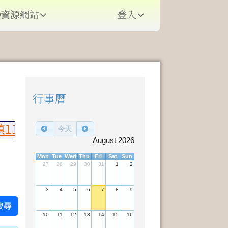
資源網站
登入
⏸
行事曆
右邊區域內容
115年語文競賽榮獲佳績，國語朗讀國小
今天
August 2026
Mon
Tue
Wed
Thu
Fri
Sat
Sun
27
28
29
30
31
1
2
3
4
5
6
7
8
9
搜尋
10
11
12
13
14
15
16