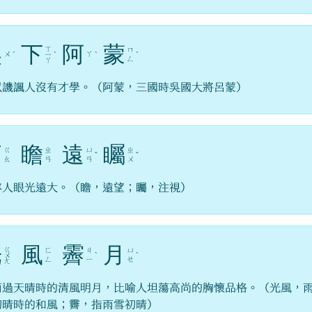
吳
下
阿
蒙
ㄒ
ㄇ
ㄨ
ㄚ
ˊ
ㄧ
ˋ
ˋ
ˊ
ㄥ
ㄚ
以譏諷人沒有才學。（阿蒙，三國時吳國大將呂蒙）
高
瞻
遠
矚
ㄍ
ㄓ
ㄩ
ㄓ
ˇ
ˇ
ㄠ
ㄢ
ㄢ
ㄨ
容人眼光遠大。（瞻，遠望；矚，注視）
光
風
霽
月
ㄍ
ㄈ
ㄐ
ㄩ
ㄨ
ˋ
ˋ
ㄥ
ㄧ
ㄝ
ㄤ
雨過天晴時的清風明月，比喻人坦蕩高尚的胸懷品格。（光風，
初晴時的和風；霽，指雨雪初晴）