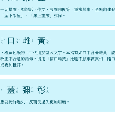
喻一切措施，如說話、作文、設施制度等，重複其事，全無創建
。「屋下架屋」、「床上施床」亦同。
信
口
雌
黃
ㄒ
ㄏ
ㄎ
ㄘ
ㄧ
ˋ
ˇ
ㄨ
ˊ
ㄡ
ㄣ
ㄤ
黃，橙黃色礦物，古代用於塗改文字。本指有如口中含著雌黃，
時改正不合意的語句。後用「信口雌黃」比喻不顧事實真相，隨
說或妄加批評。
欲
蓋
彌
彰
ㄍ
ㄇ
ㄓ
ㄩ
ˋ
ˋ
ˊ
ㄞ
ㄧ
ㄤ
容想要掩飾過失，反而使過失更加明顯。