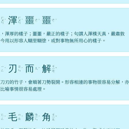
渾
渾
噩
噩
ㄏ
ㄏ
ㄜ
ㄜ
ㄨ
ˊ
ㄨ
ˊ
ˋ
ˋ
ㄣ
ㄣ
渾，渾厚的樣子；噩噩，嚴正的樣子；句謂人渾樸天真，嚴肅敦
。今用以形容人糊里糊塗，或對事物無所用心的樣子。
迎
刃
而
解
ㄐ
ㄧ
ㄖ
ㄦ
ˊ
ˋ
ˊ
ㄧ
ˇ
ㄥ
ㄣ
ㄝ
著刀刃的竹子，會順著刀勢裂開。形容相連的事物很容易分解，
來比喻事情很容易處理。
鳳
毛
麟
角
ㄌ
ㄐ
ㄈ
ㄇ
ˋ
ˊ
ㄧ
ˊ
ㄧ
ˇ
ㄥ
ㄠ
ㄣ
ㄠ