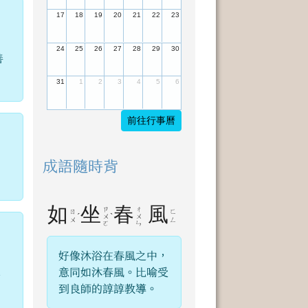
17
18
19
20
21
22
23
24
25
26
27
28
29
30
善
31
1
2
3
4
5
6
前往行事曆
成語隨時背
如
坐
春
風
ㄗ
ㄔ
ㄖ
ㄈ
ˊ
ˋ
ㄨ
ㄨ
ㄨ
ㄥ
ㄛ
ㄣ
好像沐浴在春風之中，
意同如沐春風。比喻受
稱
到良師的諄諄教導。