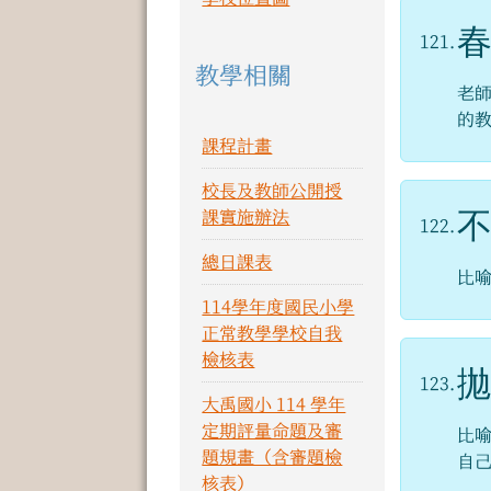
121.
教學相關
老
的
課程計畫
校長及教師公開授
課實施辦法
122.
總日課表
比
114學年度國民小學
正常教學學校自我
檢核表
123.
大禹國小 114 學年
定期評量命題及審
比
題規畫（含審題檢
自
核表）