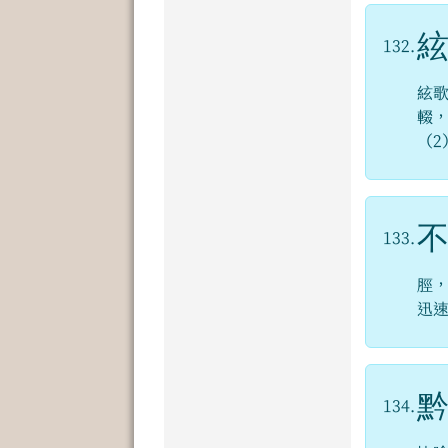
132.
絃
輟
（2
133.
脛
迅
134.