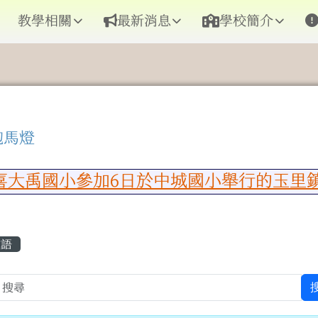
教學相關
最新消息
學校簡介
跑馬燈
區域內容
大禹國小參加6日於中城國小舉行的玉里鎮
容區域
成語