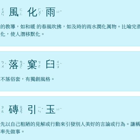
春
風
化
雨
ㄔ
ㄏ
ㄈ
ㄩ
ㄨ
ㄨ
ˋ
ˇ
ㄥ
ㄣ
ㄚ
師的教導，如和暖 的春風吹拂，如及時的雨水潤化萬物。比喻完
教化，使人潛移默化。
不
落
窠
臼
ㄌ
ㄐ
ㄅ
ㄎ
ˋ
ㄨ
ˋ
ㄧ
ˋ
ㄨ
ㄜ
ㄛ
ㄡ
喻不落俗套，有獨創風格。
拋
磚
引
玉
ㄓ
ㄆ
ㄧ
ㄩ
ㄨ
ˇ
ˋ
ㄠ
ㄣ
ㄢ
喻先以自己粗陋的見解或行動來引發別人美好的言論或行為。謙
己率先做事。