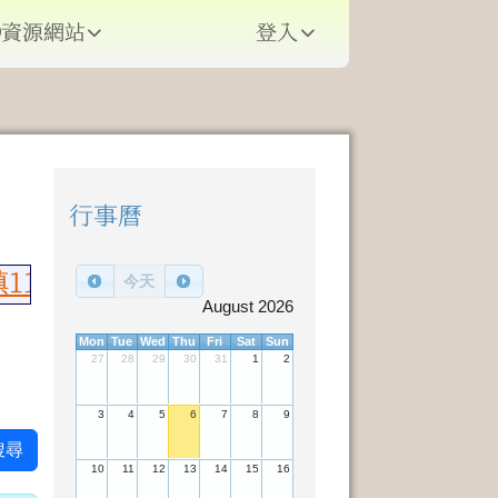
資源網站
登入
⏸
行事曆
右邊區域內容
115年語文競賽榮獲佳績，國語朗讀國小
今天
August 2026
Mon
Tue
Wed
Thu
Fri
Sat
Sun
27
28
29
30
31
1
2
3
4
5
6
7
8
9
搜尋
10
11
12
13
14
15
16