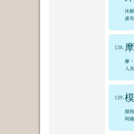
沐
虛
138.
摩
人
139.
摸
明