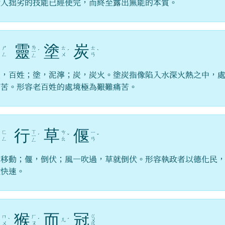
喻人拙劣的技能已經使完，而終至露出無能的本質。
生
靈
塗
炭
ㄌ
ㄕ
ㄊ
ㄊ
ㄧ
ˊ
ˊ
ˋ
ㄥ
ㄨ
ㄢ
ㄥ
靈，百姓；塗，泥濘；炭，炭火。塗炭指像陷入水深火熱之中，
痛苦。形容老百姓的處境極為艱難痛苦。
風
行
草
偃
ㄒ
ㄈ
ㄘ
ㄧ
ㄧ
ˊ
ˇ
ˇ
ㄥ
ㄠ
ㄢ
ㄥ
，移動；偃，倒伏；風一吹過，草就倒伏。形容執政者以德化民
效快速。
沐
猴
而
冠
ㄍ
ㄇ
ㄏ
ㄦ
ˋ
ˊ
ˊ
ㄨ
ㄨ
ㄡ
ㄢ