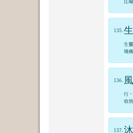
比
135.
生
境
136.
行
收
137.