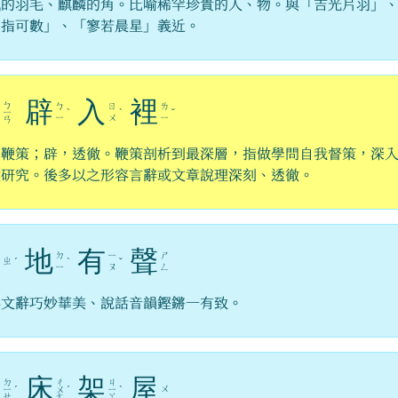
凰的羽毛、麒麟的角。比喻稀罕珍貴的人、物。與「吉光片羽」
屈指可數」、「寥若晨星」義近。
鞭
辟
入
裡
ㄅ
ㄅ
ㄖ
ㄌ
ㄧ
ˋ
ˋ
ˇ
ㄧ
ㄨ
ㄧ
ㄢ
，鞭策；辟，透徹。鞭策剖析到最深層，指做學問自我督策，深
微研究。後多以之形容言辭或文章說理深刻、透徹。
擲
地
有
聲
ㄉ
ㄧ
ㄕ
ㄓ
ˊ
ˋ
ˇ
ㄧ
ㄡ
ㄥ
容文辭巧妙華美、說話音韻鏗鏘一有致。
疊
床
架
屋
ㄉ
ㄔ
ㄐ
ㄨ
ㄧ
ˊ
ㄨ
ˊ
ㄧ
ˋ
ㄝ
ㄤ
ㄚ