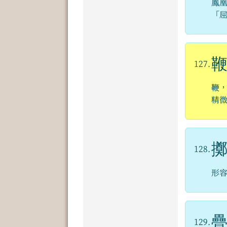
鳳
「
127.
鞭
精
128.
形
129.