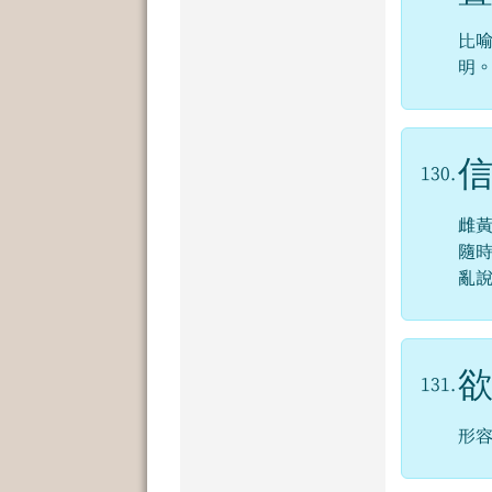
比
明
130.
雌
隨
亂
131.
形