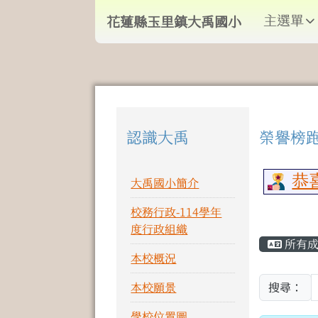
導覽列
跳至主內容區
花蓮縣玉里鎮大禹國小
主選單
花蓮縣玉里鎮大禹國小
頁尾區域
認識大禹
榮譽榜
左邊區域內容
上中
恭喜
大禹國小簡介
校務行政-114學年
主內
度行政組織
所有
本校概況
本校願景
搜尋：
學校位置圖