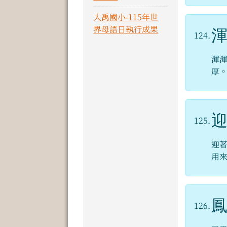
大禹國小-115年世
界母語日執行成果
124.
渾
厚
125.
迎
用
126.