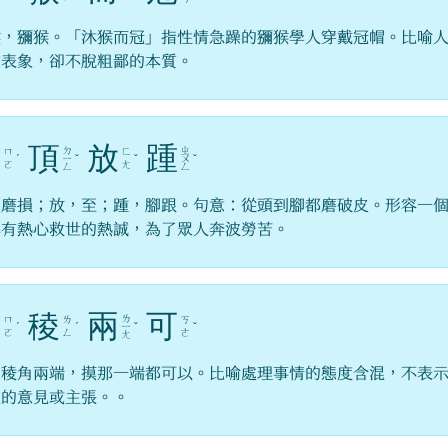
猴，獼猴。「沐猴而冠」指性情急躁的獼猴學人穿戴冠帽。比喻
有表象，卻不脫粗鄙的本質。
摩
頂
放
踵
ㄉ
ㄓ
ㄇ
ㄈ
ˊ
ㄧ
ˇ
ˇ
ㄨ
ˇ
ㄛ
ㄤ
ㄥ
ㄥ
，磨損；放，至；踵，腳跟。句意：從頭到腳都磨破皮。形容一
具有熱心救世的熱誠，為了眾人奔波勞苦。
模
稜
兩
可
ㄌ
ㄇ
ㄌ
ㄎ
ˊ
ˊ
ㄧ
ˇ
ˇ
ㄛ
ㄥ
ㄜ
ㄤ
物稜角兩端，摸那一端都可以。比喻處理事情的態度含混，不表
確的意見或主張。。