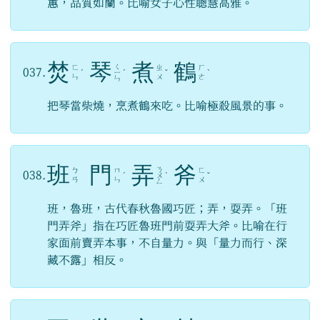
蕙，品質如蘭。比喻女子心性聰慧高雅。
焚
琴
煮
鶴
ㄑ
ㄈ
ㄓ
ㄏ
037.
ˊ
ㄧ
ˊ
ˇ
ˋ
ㄣ
ㄨ
ㄜ
ㄣ
把琴當柴燒，烹煮鶴來吃。比喻極殺風景的事。
班
門
弄
斧
ㄋ
ㄅ
ㄇ
ㄈ
038.
ˊ
ㄨ
ˋ
ˇ
ㄢ
ㄣ
ㄨ
ㄥ
班，魯班，古代春秋魯國巧匠；弄，耍弄。「班
門弄斧」指在巧匠魯班門前耍弄大斧。比喻在行
家面前賣弄本事，不自量力。與「量力而行、深
藏不露」相反。