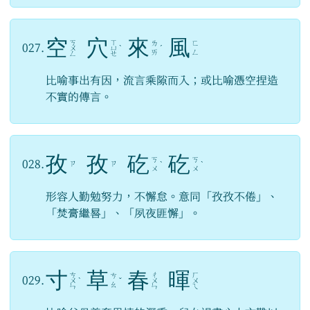
空
穴
來
風
ㄎ
ㄒ
ㄌ
ㄈ
027.
ㄨ
ㄩ
ˋ
ˊ
ㄞ
ㄥ
ㄥ
ㄝ
比喻事出有因，流言乘隙而入；或比喻憑空捏造
不實的傳言。
孜
孜
矻
矻
ㄎ
ㄎ
028.
ㄗ
ㄗ
ˋ
ˋ
ㄨ
ㄨ
形容人勤勉努力，不懈怠。意同「孜孜不倦」、
「焚膏繼晷」、「夙夜匪懈」。
寸
草
春
暉
ㄘ
ㄔ
ㄏ
ㄘ
029.
ㄨ
ˋ
ˇ
ㄨ
ㄨ
ㄠ
ㄣ
ㄣ
ㄟ