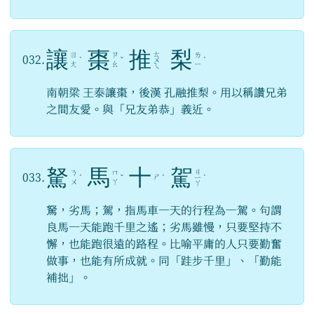
讓
棗
推
梨
ㄊ
ㄖ
ㄗ
ㄌ
032.
ˋ
ˇ
ㄨ
ˊ
ㄤ
ㄠ
ㄧ
ㄟ
南朝梁 王泰讓棗，後漢 孔融推梨。用以稱讚兄弟
之間友愛。與「兄友弟恭」義近。
駑
馬
十
駕
ㄐ
ㄋ
ㄇ
033.
ㄕ
ˊ
ˇ
ˊ
ㄧ
ˋ
ㄨ
ㄚ
ㄚ
駑，劣馬；駕，指馬車一天的行程為一駕。句謂
良馬一天能跑千里之遙；劣馬雖慢，只要堅持不
懈，也能跑很遠的路程。比喻平庸的人只要勤奮
做事，也能有所成就。同「跬步千里」、「勤能
補拙」。