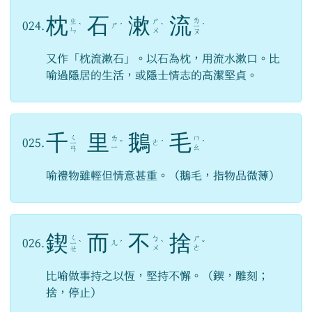
枕
石
漱
流
ㄌ
ㄓ
ㄕ
024.
ㄕ
ˋ
ˊ
ˋ
ㄧ
ˊ
ㄣ
ㄨ
ㄡ
又作「枕流漱石」。以石為枕，用流水漱口。比
喻過隱居的生活，或隱士情志的高潔堅貞。
千
里
鵝
毛
ㄑ
ㄌ
ㄇ
025.
ㄜ
ㄧ
ˇ
ˊ
ˊ
ㄧ
ㄠ
ㄢ
喻禮物雖輕但情意甚重。（鵝毛，指物品微薄）
鍥
而
不
捨
ㄑ
ㄅ
ㄕ
026.
ㄦ
ㄧ
ˋ
ˊ
ˋ
ˇ
ㄨ
ㄜ
ㄝ
比喻做事持之以恆，堅持不懈。（鍥，雕刻；
捨，停止）