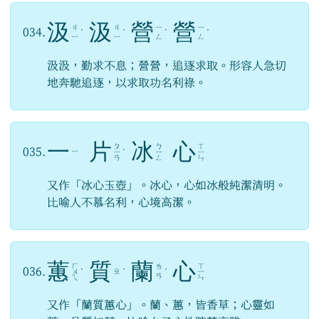
汲
汲
營
營
ㄐ
ㄐ
ㄧ
ㄧ
034.
ˊ
ˊ
ˊ
ˊ
ㄧ
ㄧ
ㄥ
ㄥ
汲汲，勤求不息；營營，追逐求取。形容人急切
地奔馳追逐，以求取功名利祿。
一
片
冰
心
ㄆ
ㄅ
ㄒ
035.
ㄧ
ㄧ
ˋ
ㄧ
ㄧ
ㄢ
ㄥ
ㄣ
又作「冰心玉壺」。冰心，心如冰般純潔清明。
比喻人不慕名利，心境高潔。
蕙
質
蘭
心
ㄏ
ㄒ
ㄌ
036.
ㄓ
ㄨ
ˋ
ˊ
ˊ
ㄧ
ㄢ
ㄟ
ㄣ
又作「蘭質蕙心」。蘭、蕙，皆香草；心靈如