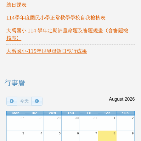
總日課表
114學年度國民小學正常教學學校自我檢核表
大禹國小 114 學年定期評量命題及審題規畫（含審題檢
核表）
大禹國小-115年世界母語日執行成果
右邊區域內容
行事曆
August 2026
今天
Mon
Tue
Wed
Thu
Fri
Sat
Sun
27
28
29
30
31
1
2
3
4
5
6
7
8
9