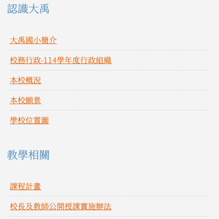
左邊區域內容
認識大禹
大禹國小簡介
校務行政-114學年度行政組織
本校概況
本校願景
學校位置圖
教學相關
課程計畫
校長及教師公開授課實施辦法