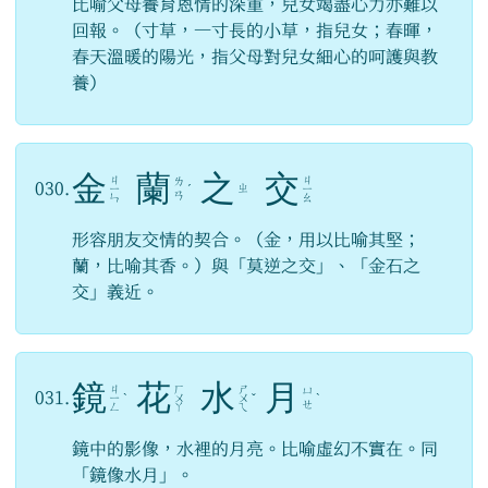
比喻父母養育恩情的深重，兒女竭盡心力亦難以
回報。（寸草，一寸長的小草，指兒女；春暉，
春天溫暖的陽光，指父母對兒女細心的呵護與教
養）
金
蘭
之
交
ㄐ
ㄐ
ㄌ
030.
ㄓ
ㄧ
ˊ
ㄧ
ㄢ
ㄣ
ㄠ
形容朋友交情的契合。（金，用以比喻其堅；
蘭，比喻其香。）與「莫逆之交」、「金石之
交」義近。
鏡
花
水
月
ㄐ
ㄏ
ㄕ
ㄩ
031.
ㄧ
ˋ
ㄨ
ㄨ
ˇ
ˋ
ㄝ
ㄥ
ㄚ
ㄟ
鏡中的影像，水裡的月亮。比喻虛幻不實在。同
「鏡像水月」。