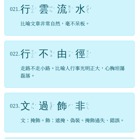
行
雲
流
水
ㄒ
ㄌ
ㄕ
ㄩ
021.
ㄧ
ˊ
ˊ
ㄧ
ˊ
ㄨ
ˇ
ㄣ
ㄥ
ㄡ
ㄟ
比喻文章非常自然，毫不呆板。
行
不
由
徑
ㄒ
ㄐ
ㄅ
ㄧ
022.
ㄧ
ˊ
ˋ
ˊ
ㄧ
ˋ
ㄨ
ㄡ
ㄥ
ㄥ
走路不走小路。比喻人行事光明正大，心胸坦蕩
磊落。
文
過
飾
非
ㄍ
ㄨ
ㄈ
023.
ㄕ
ˋ
ㄨ
ˋ
ˋ
ㄣ
ㄟ
ㄛ
文：掩飾。飾：遮掩、偽裝。掩飾過失、錯誤。