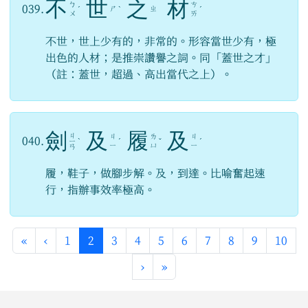
不
世
之
材
ㄅ
ㄘ
039.
ㄕ
ㄓ
ˊ
ˋ
ˊ
ㄨ
ㄞ
不世，世上少有的，非常的。形容當世少有，極
出色的人材；是推崇讚譽之詞。同「蓋世之才」
（註：蓋世，超過、高出當代之上）。
劍
及
履
及
ㄐ
ㄐ
ㄌ
ㄐ
040.
ㄧ
ˋ
ˊ
ˇ
ˊ
ㄧ
ㄩ
ㄧ
ㄢ
履，鞋子，做腳步解。及，到達。比喻奮起速
行，指辦事效率極高。
第一頁
上一頁
(目前頁次)
«
‹
1
2
3
4
5
6
7
8
9
10
下一頁
最後頁
›
»