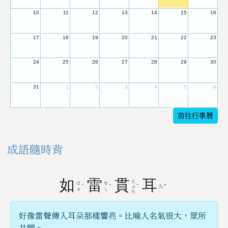
10
11
12
13
14
15
16
17
18
19
20
21
22
23
24
25
26
27
28
29
30
31
1
2
3
4
5
6
前往行事曆
成語隨時背
如
雷
貫
耳
ㄍ
ㄖ
ㄌ
ˊ
ˊ
ˋ
ㄦ
ˇ
ㄨ
ㄨ
ㄟ
ㄢ
好像雷聲傳入耳朵那樣響亮。比喻人名氣很大，眾所
共聞。