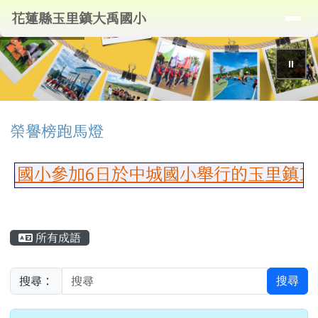
導覽列
花蓮縣玉里鎮大禹國小
跳至主內容區
花蓮縣玉里鎮大禹國小
⏸
頁尾區域
上中區域內容
榮譽榜跑馬燈
小參加6日於中城國小舉行的玉里鎮115
主內容區域
所有成語
搜尋
搜尋：