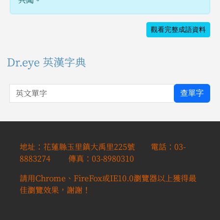
觀看完整成語資料
Dr.eye 英漢字典
英文單字
查單字
地址：花蓮縣玉里鎮大禹里225號 電話：03-
8883274 傳真：03-8980310
請用Chrome、FireFox或IE10.0瀏覽器以上獲得最
佳瀏覽效果，謝謝！