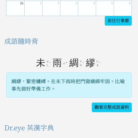
31
1
2
3
4
5
6
前往行事曆
成語隨時背
未
雨
綢
繆
ㄨ
ㄔ
ㄇ
ˋ
ㄩ
ˇ
ˊ
ˊ
ㄟ
ㄡ
ㄡ
綢繆，緊密纏縛。在未下雨時把門窗綑綁牢固。比喻
事先做好準備工作。
觀看完整成語資料
Dr.eye 英漢字典