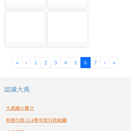
photo:1036
photo:1037
photo-1038
photo-1039
photo:1038
photo:1039
第一頁
上一頁
(目前頁次)
下一頁
最後頁
«
‹
1
2
3
4
5
6
7
›
»
左邊區域內容
認識大禹
大禹國小簡介
校務行政-114學年度行政組織