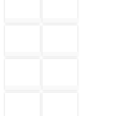
photo:1030
photo:1031
photo-1032
photo-1033
photo:1032
photo:1033
photo-1034
photo-1035
photo:1034
photo:1035
photo-1036
photo-1037