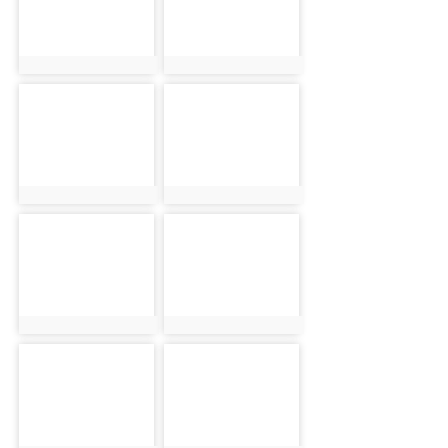
photo:1016
photo:1017
photo-1018
photo-1019
photo:1018
photo:1019
photo-1020
photo-1021
photo:1020
photo:1021
photo-1022
photo-1023