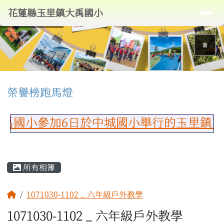
導覽列
花蓮縣玉里鎮大禹國小
跳至主內容區
花蓮縣玉里鎮大禹國小
⏸
頁尾區域
上中區域內容
榮譽榜跑馬燈
國小參加6日於中城國小舉行的玉里鎮11
主內容區域
所有相簿
回首頁
1071030-1102 _ 六年級戶外教學
1071030-1102 _ 六年級戶外教學