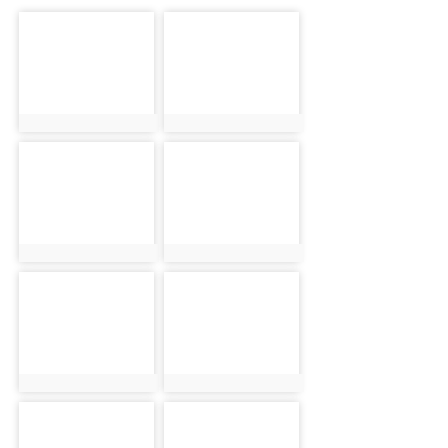
photo-1010
photo-1011
photo:1010
photo:1011
photo-1012
photo-1013
photo:1012
photo:1013
photo-1014
photo-1015
photo:1014
photo:1015
photo-1016
photo-1017