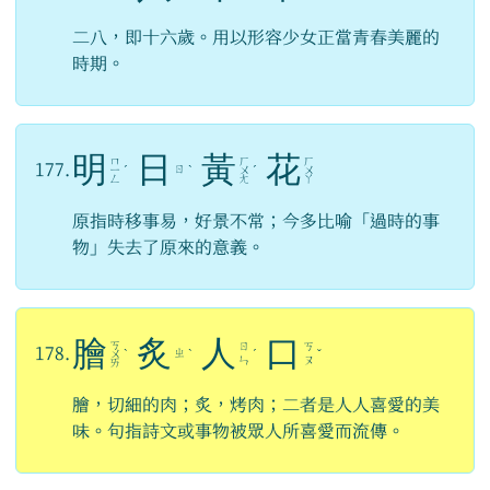
二八，即十六歲。用以形容少女正當青春美麗的
時期。
明
日
黃
花
ㄇ
ㄏ
ㄏ
177.
ㄖ
ㄧ
ˊ
ˋ
ㄨ
ˊ
ㄨ
ㄥ
ㄤ
ㄚ
原指時移事易，好景不常；今多比喻「過時的事
物」失去了原來的意義。
膾
炙
人
口
ㄎ
ㄖ
ㄎ
178.
ㄓ
ㄨ
ˋ
ˋ
ˊ
ˇ
ㄣ
ㄡ
ㄞ
膾，切細的肉；炙，烤肉；二者是人人喜愛的美
味。句指詩文或事物被眾人所喜愛而流傳。