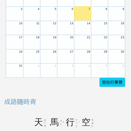
3
4
5
6
7
8
9
10
11
12
13
14
15
16
17
18
19
20
21
22
23
24
25
26
27
28
29
30
31
1
2
3
4
5
6
前往行事曆
成語隨時背
天
馬
行
空
ㄊ
ㄒ
ㄎ
ㄇ
ˇ
ˊ
ㄧ
ㄧ
ㄨ
ㄚ
ㄢ
ㄥ
ㄥ