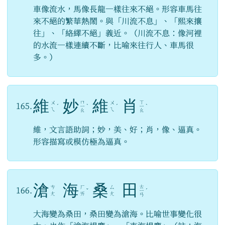
車像流水，馬像長龍一樣往來不絕。形容車馬往
來不絕的繁華熱鬧。與「川流不息」、「熙來攘
往」、「絡繹不絕」義近。（川流不息：像河裡
的水流一樣連續不斷，比喻來往行人、車馬很
多。）
維
妙
維
肖
ㄇ
ㄒ
ㄨ
ㄨ
165.
ˊ
ㄧ
ˋ
ˊ
ㄧ
ˋ
ㄟ
ㄟ
ㄠ
ㄠ
維，文言語助詞；妙，美、好；肖，像、逼真。
形容描寫或模仿極為逼真。
滄
海
桑
田
ㄊ
ㄘ
ㄏ
ㄙ
166.
ˇ
ㄧ
ˊ
ㄤ
ㄞ
ㄤ
ㄢ
大海變為桑田，桑田變為滄海。比喻世事變化很