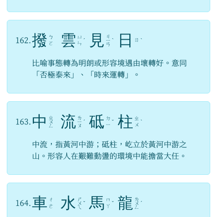
撥
雲
見
日
ㄐ
ㄅ
ㄩ
162.
ㄖ
ˊ
ㄧ
ˋ
ˋ
ㄛ
ㄣ
ㄢ
比喻事態轉為明朗或形容境遇由壞轉好。意同
「否極泰來」、「時來運轉」。
中
流
砥
柱
ㄓ
ㄌ
ㄉ
ㄓ
163.
ㄨ
ㄧ
ˊ
ˇ
ˋ
ㄧ
ㄨ
ㄥ
ㄡ
中流，指黃河中游；砥柱，屹立於黃河中游之
山。形容人在艱難動盪的環境中能擔當大任。
車
水
馬
龍
ㄕ
ㄌ
ㄔ
ㄇ
164.
ㄨ
ˇ
ˇ
ㄨ
ˊ
ㄜ
ㄚ
ㄟ
ㄥ