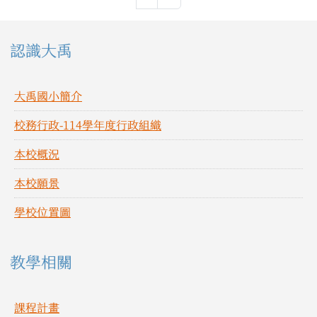
左邊區域內容
認識大禹
大禹國小簡介
校務行政-114學年度行政組織
本校概況
本校願景
學校位置圖
教學相關
課程計畫