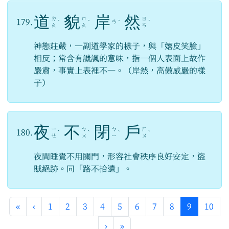
道
貌
岸
然
ㄉ
ㄇ
ㄖ
179.
ㄢ
ˋ
ˋ
ˋ
ˊ
ㄠ
ㄠ
ㄢ
神態莊嚴，一副道學家的樣子，與「嬉皮笑臉」
相反；常含有譏諷的意味，指一個人表面上故作
嚴肅，事實上表裡不一。（岸然，高傲威嚴的樣
子）
夜
不
閉
戶
ㄧ
ㄅ
ㄅ
ㄏ
180.
ˋ
ˋ
ˋ
ˋ
ㄝ
ㄨ
ㄧ
ㄨ
夜間睡覺不用關門，形容社會秩序良好安定，盜
賊絕跡。同「路不拾遺」。
第一頁
上一頁
(目前頁次
«
‹
1
2
3
4
5
6
7
8
9
10
下一頁
最後頁
›
»