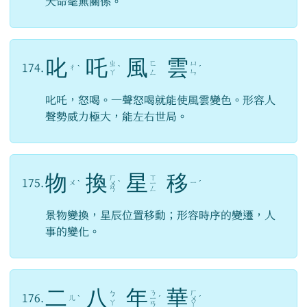
天命毫無關係。
叱
吒
風
雲
ㄓ
ㄈ
ㄩ
174.
ㄔ
ˋ
ˋ
ˊ
ㄚ
ㄥ
ㄣ
叱吒，怒喝。一聲怒喝就能使風雲變色。形容人
聲勢威力極大，能左右世局。
物
換
星
移
ㄏ
ㄒ
175.
ㄨ
ㄧ
ˋ
ㄨ
ˋ
ㄧ
ˊ
ㄢ
ㄥ
景物變換，星辰位置移動；形容時序的變遷，人
事的變化。
二
八
年
華
ㄋ
ㄏ
ㄅ
176.
ㄦ
ˋ
ㄧ
ˊ
ㄨ
ˊ
ㄚ
ㄢ
ㄚ