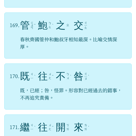
管
鮑
之
交
ㄍ
ㄐ
ㄅ
169.
ㄓ
ㄨ
ˇ
ˋ
ㄧ
ㄠ
ㄢ
ㄠ
春秋齊國管仲和鮑叔牙相知最深。比喻交情深
厚。
既
往
不
咎
ㄐ
ㄐ
ㄨ
ㄅ
170.
ˋ
ˇ
ˋ
ㄧ
ˋ
ㄧ
ㄤ
ㄨ
ㄡ
既，已經；咎，怪罪。形容對已經過去的錯事，
不再追究責備。
繼
往
開
來
ㄐ
ㄨ
ㄎ
ㄌ
171.
ˋ
ˇ
ˊ
ㄧ
ㄤ
ㄞ
ㄞ