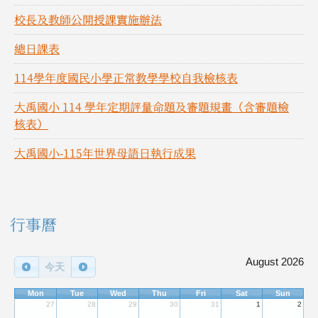
校長及教師公開授課實施辦法
總日課表
114學年度國民小學正常教學學校自我檢核表
大禹國小 114 學年定期評量命題及審題規畫（含審題檢
核表）
大禹國小-115年世界母語日執行成果
右邊區域內容
行事曆
August 2026
今天
Mon
Tue
Wed
Thu
Fri
Sat
Sun
27
28
29
30
31
1
2