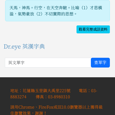
天馬，神馬。行空，在天空奔馳。比喻（1）才思橫
溢，氣勢豪放（2）不切實際的思想。
觀看完整成語資料
Dr.eye 英漢字典
英文單字
查單字
地址：花蓮縣玉里鎮大禹里225號 電話：03-
8883274 傳真：03-8980310
請用Chrome、FireFox或IE10.0瀏覽器以上獲得最
佳瀏覽效果，謝謝！