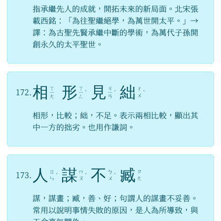
指承繼先人的成就，開拓未來的新局面。北宋張
載西銘：「為往聖繼絕學，為萬世開太平。」→
譯：為古聖先賢承繼中斷的學術，為萬代子孫開
創永久的太平聖世。
相
形
見
絀
ㄒ
ㄒ
ㄐ
ㄔ
172.
ㄧ
ㄧ
ˊ
ㄧ
ˋ
ˋ
ㄨ
ㄤ
ㄥ
ㄢ
相形，比較；絀，不足。表示兩相比較，顯出其
中一方的拙劣。也用作謙詞。
人
謀
不
臧
ㄖ
ㄇ
ㄅ
ㄗ
173.
ˊ
ˊ
ˋ
ㄣ
ㄡ
ㄨ
ㄤ
謀，謀畫；臧，善、好；句謂人的謀畫不妥善。
常用以說明事情失敗的原因，是人為所導致，與