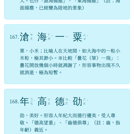
大。也作「滄海揚塵」、「東海揚塵」（註：海
面揚塵，已經變為陸地的景象）
滄
海
一
粟
ㄘ
ㄏ
ㄙ
167.
ㄧ
ˇ
ˋ
ㄤ
ㄞ
ㄨ
粟，小米；比喻人在天地間，如大海中的一粒小
米粒，極其渺小。※比較「曇花（華）一現」：
曇花開放幾個小時就凋謝了，形容事物出現不久
就消逝，極為短暫。
年
高
德
劭
ㄋ
ㄍ
ㄉ
ㄕ
168.
ㄧ
ˊ
ˊ
ˋ
ㄠ
ㄜ
ㄠ
ㄢ
劭，美好。形容人年紀大而德行優美，受人尊
敬。「德高望重」、「齒德俱尊」（註：齒，指
年齡）義近。