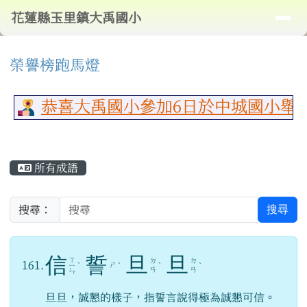
導覽列
花蓮縣玉里鎮大禹國小
跳至主內容區
花蓮縣玉里鎮大禹國小
頁尾區域
⏸
上中區域內容
榮譽榜跑馬燈
恭喜大禹國小參加6日於中城國小舉行
主內容區域
所有成語
搜尋
搜尋：
信
誓
旦
旦
ㄒ
ㄉ
ㄉ
161.
ㄕ
ㄧ
ˋ
ˋ
ˋ
ˋ
ㄢ
ㄢ
ㄣ
旦旦，誠懇的樣子，指誓言說得極為誠懇可信。