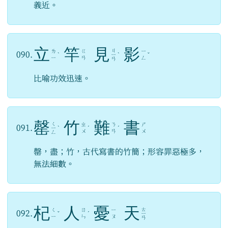
義近。
立
竿
見
影
ㄐ
ㄌ
ㄍ
ㄧ
090.
ˋ
ㄧ
ˋ
ˇ
ㄧ
ㄢ
ㄥ
ㄢ
比喻功效迅速。
罄
竹
難
書
ㄑ
ㄓ
ㄋ
ㄕ
091.
ㄧ
ˋ
ˊ
ˊ
ㄨ
ㄢ
ㄨ
ㄥ
罄，盡；竹，古代寫書的竹簡；形容罪惡極多，
無法細數。
杞
人
憂
天
ㄊ
ㄑ
ㄖ
ㄧ
092.
ˇ
ˊ
ㄧ
ㄧ
ㄣ
ㄡ
ㄢ