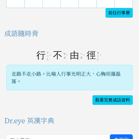
前往行事曆
成語隨時背
行
不
由
徑
ㄒ
ㄐ
ㄅ
ㄧ
ˊ
ˋ
ˊ
ˋ
ㄧ
ㄧ
ㄨ
ㄡ
ㄥ
ㄥ
走路不走小路。比喻人行事光明正大，心胸坦蕩磊
落。
觀看完整成語資料
Dr.eye 英漢字典
英文單字