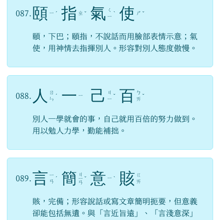
頤
指
氣
使
ㄑ
087.
ㄧ
ㄓ
ㄕ
ˊ
ˇ
ˋ
ˇ
ㄧ
頤，下巴；頤指，不說話而用臉部表情示意；氣
使，用神情去指揮別人。形容對別人態度傲慢。
人
一
己
百
ㄖ
ㄐ
ㄅ
088.
ㄧ
ˊ
ˇ
ˇ
ㄣ
ㄧ
ㄞ
別人一學就會的事，自己就用百倍的努力做到。
用以勉人力學，勤能補拙。
言
簡
意
賅
ㄐ
ㄧ
ㄍ
089.
ㄧ
ˊ
ㄧ
ˇ
ˋ
ㄢ
ㄞ
ㄢ
賅，完備；形容說話或寫文章簡明扼要，但意義
卻能包括無遺。與「言近旨遠」、「言淺意深」