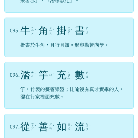
朱者赤」、「潛移默化」。
牛
角
掛
書
ㄋ
ㄐ
ㄍ
ㄕ
095.
ㄧ
ˊ
ㄧ
ˇ
ㄨ
ˋ
ㄨ
ㄡ
ㄠ
ㄚ
掛書於牛角，且行且讀。形容勤苦向學。
濫
竽
充
數
ㄔ
ㄌ
ㄕ
096.
ㄩ
ˋ
ˊ
ㄨ
ˋ
ㄢ
ㄨ
ㄥ
竽，竹製的簧管樂器；比喻沒有真才實學的人，
混在行家裡面充數。
從
善
如
流
ㄘ
ㄌ
ㄕ
ㄖ
097.
ㄨ
ˊ
ˋ
ˊ
ㄧ
ˊ
ㄢ
ㄨ
ㄥ
ㄡ