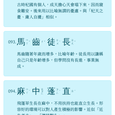
古時杞國有個人，成天擔心天會塌下來，因而寢
食難安。後來用以比喻無謂的憂慮。與「杞天之
憂、庸人自擾」相似。
馬
齒
徒
長
ㄇ
ㄊ
ㄓ
093.
ㄔ
ˇ
ˇ
ˊ
ˇ
ㄚ
ㄨ
ㄤ
馬齒隨著年歲而增多，比喻年齡。徒長用以謙稱
自己只是年齡增多，但學問沒有長進，事業無
成。
麻
中
蓬
直
ㄓ
ㄇ
ㄆ
094.
ㄓ
ˊ
ㄨ
ˊ
ˊ
ㄚ
ㄥ
ㄥ
飛蓬草生長在麻中，不用扶持也能直立生長。形
容好的環境可以對人產生積極的影響。近似「近