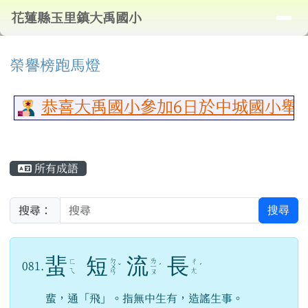
導覽列
花蓮縣玉里鎮大禹國小
跳至主內容區
花蓮縣玉里鎮大禹國小
頁尾區域
⏸
上中區域內容
榮譽榜跑馬燈
恭喜大禹國小參加6日於中城國小舉行
主內容區域
所有成語
搜尋
搜尋：
蜚
短
流
長
ㄉ
ㄌ
ㄈ
ㄔ
081.
ㄨ
ˇ
ㄧ
ˊ
ˊ
ㄟ
ㄤ
ㄢ
ㄡ
蜚，通「飛」。指無中生有，造謠生事。