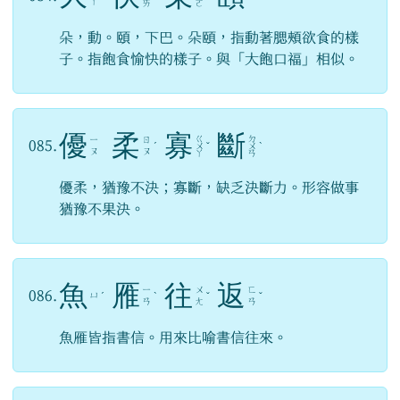
ㄚ
ㄞ
ㄛ
朵，動。頤，下巴。朵頤，指動著腮頰欲食的樣
子。指飽食愉快的樣子。與「大飽口福」相似。
優
柔
寡
斷
ㄍ
ㄉ
ㄧ
ㄖ
085.
ˊ
ㄨ
ˇ
ㄨ
ˋ
ㄡ
ㄡ
ㄚ
ㄢ
優柔，猶豫不決；寡斷，缺乏決斷力。形容做事
猶豫不果決。
魚
雁
往
返
ㄧ
ㄨ
ㄈ
086.
ㄩ
ˊ
ˋ
ˇ
ˇ
ㄢ
ㄤ
ㄢ
魚雁皆指書信。用來比喻書信往來。