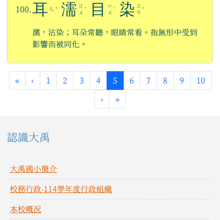
耳
濡
目
染
ㄖ
ㄇ
ㄖ
100.
ㄦ
ˇ
ˊ
ˋ
ˇ
ㄨ
ㄨ
ㄢ
濡，沾染；耳朵常聽，眼睛常看。指無形中受到
影響而被同化。
第一頁
上一頁
(目前頁次)
«
‹
1
2
3
4
5
6
7
8
9
10
下一頁
最後頁
›
»
左邊區域內容
認識大禹
大禹國小簡介
校務行政-114學年度行政組織
本校概況