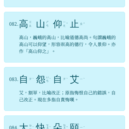
高
山
仰
止
ㄍ
ㄕ
ㄧ
082.
ㄓ
ˇ
ˇ
ㄠ
ㄢ
ㄤ
高山，巍峨的高山，比喻道德高尚。句謂巍峨的
高山可以仰望，形容崇高的德行，令人景仰。亦
作「高山仰之」。
自
怨
自
艾
ㄩ
083.
ㄗ
ㄗ
ㄧ
ˋ
ˋ
ˋ
ˋ
ㄢ
艾，割草，比喻改正；原指悔恨自己的錯誤，自
己改正。現在多指自責悔嘆。
大
快
朵
頤
ㄎ
ㄉ
ㄉ
084.
ㄧ
ˋ
ㄨ
ˋ
ㄨ
ˇ
ˊ