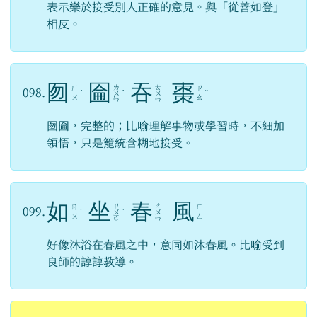
表示樂於接受別人正確的意見。與「從善如登」
相反。
囫
圇
吞
棗
ㄌ
ㄊ
ㄏ
ㄗ
098.
ˊ
ㄨ
ˊ
ㄨ
ˇ
ㄨ
ㄠ
ㄣ
ㄣ
囫圇，完整的；比喻理解事物或學習時，不細加
領悟，只是籠統含糊地接受。
如
坐
春
風
ㄗ
ㄔ
ㄖ
ㄈ
099.
ˊ
ㄨ
ˋ
ㄨ
ㄨ
ㄥ
ㄛ
ㄣ
好像沐浴在春風之中，意同如沐春風。比喻受到
良師的諄諄教導。