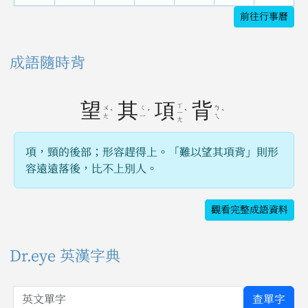
前往行事曆
成語隨時背
望
其
項
背
ㄒ
ㄨ
ㄑ
ㄅ
ˋ
ˊ
ˋ
ˋ
ㄧ
ㄤ
ㄧ
ㄟ
ㄤ
項，頸的後部；形容趕得上。「難以望其項背」則形
容遠遠落後，比不上別人。
觀看完整成語資料
Dr.eye 英漢字典
英文單字
查單字