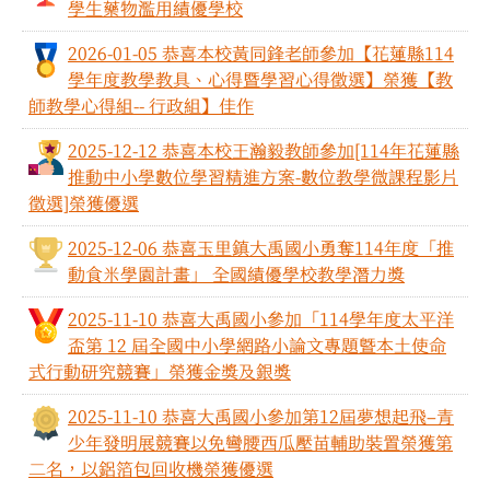
學生藥物濫用績優學校
2026-01-05 恭喜本校黃同鋒老師參加【花蓮縣114
學年度教學教具、心得暨學習心得徵選】榮獲【教
師教學心得組-- 行政組】佳作
2025-12-12 恭喜本校王瀚毅教師參加[114年花蓮縣
推動中小學數位學習精進方案-數位教學微課程影片
徵選]榮獲優選
2025-12-06 恭喜玉里鎮大禹國小勇奪114年度「推
動食米學園計畫」 全國績優學校教學潛力獎
2025-11-10 恭喜大禹國小參加「114學年度太平洋
盃第 12 屆全國中小學網路小論文專題曁本土使命
式行動研究競賽」榮獲金獎及銀獎
2025-11-10 恭喜大禹國小參加第12屆夢想起飛–青
少年發明展競賽以免彎腰西瓜壓苗輔助裝置榮獲第
二名，以鋁箔包回收機榮獲優選