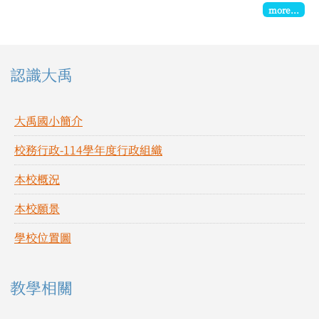
more...
左邊區域內容
認識大禹
大禹國小簡介
校務行政-114學年度行政組織
本校概況
本校願景
學校位置圖
教學相關