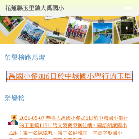
導覽列
花蓮縣玉里鎮大禹國小
跳至主內容區
花蓮縣玉里鎮大禹國小
⏸
頁尾區域
上中區域內容
榮譽榜跑馬燈
大禹國小參加6日於中城國小舉行的玉里鎮1
榮譽榜
2026-05-07 恭喜大禹國小參加6日於中城國小舉行
的玉里鎮115年語文競賽榮獲佳績，國語朗讀國小
乙組：第一名陳繶帆、第二名蘇雅芯，字音字形國小