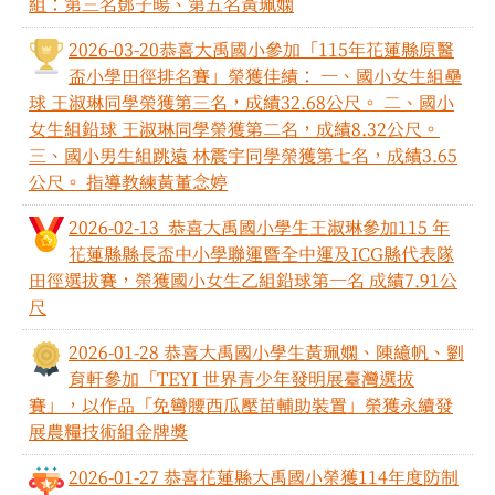
組：第三名鄧子暘、第五名黃珮嫻
2026-03-20 ​​​​​​​恭喜大禹國小參加「115年花蓮縣原醫
盃小學田徑排名賽」榮獲佳績： 一、國小女生組壘
球 王淑琳同學榮獲第三名，成績32.68公尺。 二、國小
女生組鉛球 王淑琳同學榮獲第二名，成績8.32公尺。
三、國小男生組跳遠 林震宇同學榮獲第七名，成績3.65
公尺。 指導教練黃董念婷
2026-02-13 恭喜大禹國小學生王淑琳參加115 年
花蓮縣縣長盃中小學聯運暨全中運及ICG縣代表隊
田徑選拔賽，榮獲國小女生乙組鉛球第一名 成績7.91公
尺
2026-01-28 恭喜大禹國小學生黃珮嫻、陳繶帆、劉
育軒參加「TEYI 世界青少年發明展臺灣選拔
賽」，以作品「免彎腰西瓜壓苗輔助裝置」榮獲永續發
展農糧技術組金牌獎
2026-01-27 恭喜花蓮縣大禹國小榮獲114年度防制