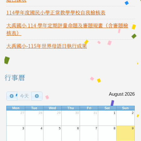
114學年度國民小學正常教學學校自我檢核表
大禹國小 114 學年定期評量命題及審題規畫（含審題檢
核表）
大禹國小-115年世界母語日執行成果
右邊區域內容
行事曆
August 2026
今天
Mon
Tue
Wed
Thu
Fri
Sat
Sun
27
28
29
30
31
1
2
3
4
5
6
7
8
9