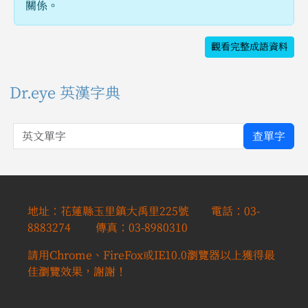
關係。
觀看完整成語資料
Dr.eye 英漢字典
英文單字
查單字
地址：花蓮縣玉里鎮大禹里225號 電話：03-
8883274 傳真：03-8980310
請用Chrome、FireFox或IE10.0瀏覽器以上獲得最
佳瀏覽效果，謝謝！