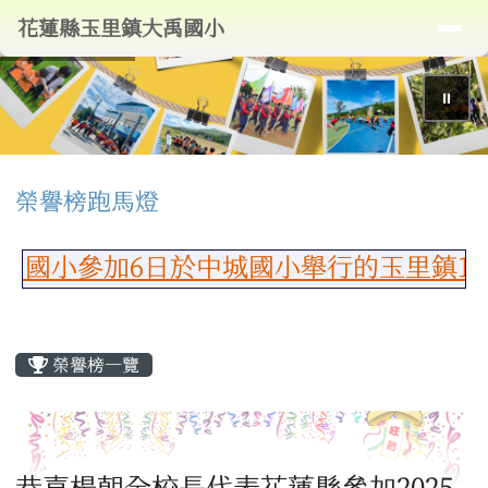
導覽列
花蓮縣玉里鎮大禹國小
跳至主內容區
花蓮縣玉里鎮大禹國小
⏸
頁尾區域
上中區域內容
榮譽榜跑馬燈
國小參加6日於中城國小舉行的玉里鎮11
主內容區域
榮譽榜一覽
恭喜楊朝全校長代表花蓮縣參加2025