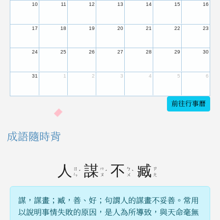
10
11
12
13
14
15
16
17
18
19
20
21
22
23
24
25
26
27
28
29
30
31
1
2
3
4
5
6
前往行事曆
成語隨時背
人
謀
不
臧
ㄖ
ㄇ
ㄅ
ㄗ
ˊ
ˊ
ˋ
ㄣ
ㄡ
ㄨ
ㄤ
謀，謀畫；臧，善、好；句謂人的謀畫不妥善。常用
以說明事情失敗的原因，是人為所導致，與天命毫無