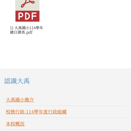
1) 大禹國小114學年
總日課表.pdf
左邊區域內容
認識大禹
大禹國小簡介
校務行政-114學年度行政組織
本校概況