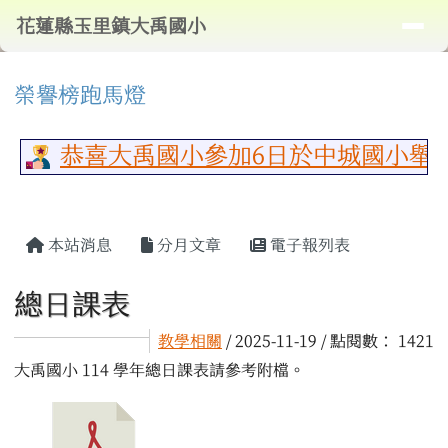
導覽列
花蓮縣玉里鎮大禹國小
跳至主內容區
花蓮縣玉里鎮大禹國小
頁尾區域
⏸
上中區域內容
榮譽榜跑馬燈
恭喜大禹國小參加6日於中城國小舉
主內容區域
本站消息
分月文章
電子報列表
總日課表
教學相關
/ 2025-11-19 / 點閱數： 1421
大禹國小 114 學年總日課表請參考附檔。