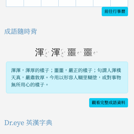
前往行事曆
成語隨時背
渾
渾
噩
噩
ㄏ
ㄏ
ˊ
ˊ
ㄜ
ˋ
ㄜ
ˋ
ㄨ
ㄨ
ㄣ
ㄣ
渾渾，渾厚的樣子；噩噩，嚴正的樣子；句謂人渾樸
天真，嚴肅敦厚。今用以形容人糊里糊塗，或對事物
無所用心的樣子。
觀看完整成語資料
Dr.eye 英漢字典