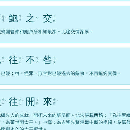
管
鮑
之
交
ㄍ
ㄐ
ㄅ
ㄓ
ㄨ
ˇ
ˋ
ㄧ
ㄠ
ㄢ
ㄠ
秋齊國管仲和鮑叔牙相知最深。比喻交情深厚。
既
往
不
咎
ㄐ
ㄐ
ㄨ
ㄅ
ˋ
ˇ
ˋ
ㄧ
ˋ
ㄧ
ㄤ
ㄨ
ㄡ
，已經；咎，怪罪。形容對已經過去的錯事，不再追究責備。
繼
往
開
來
ㄐ
ㄨ
ㄎ
ㄌ
ˋ
ˇ
ˊ
ㄧ
ㄤ
ㄞ
ㄞ
承繼先人的成就，開拓未來的新局面。北宋張載西銘：「為往聖
學，為萬世開太平。」→譯：為古聖先賢承繼中斷的學術，為萬
孫開創永久的太平聖世。