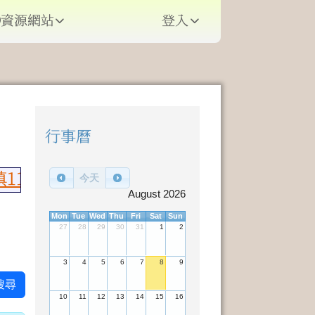
資源網站
登入
⏸
行事曆
右邊區域內容
115年語文競賽榮獲佳績，國語朗讀國小
今天
August 2026
Mon
Tue
Wed
Thu
Fri
Sat
Sun
27
28
29
30
31
1
2
3
4
5
6
7
8
9
搜尋
10
11
12
13
14
15
16