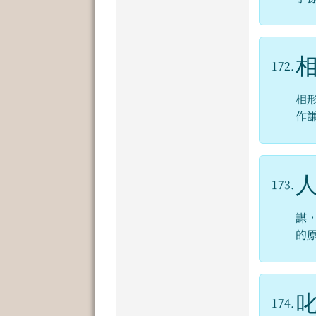
172.
相
作
173.
謀
的
174.