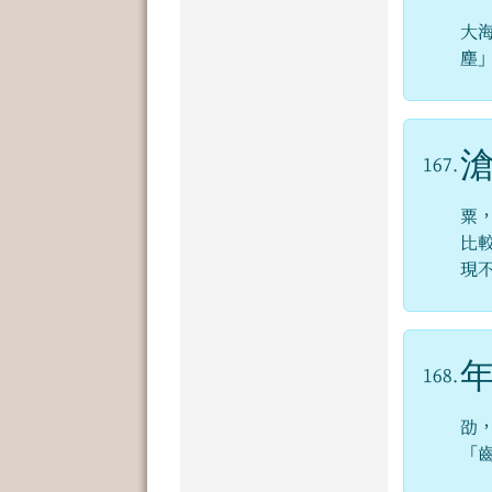
大
塵
167.
粟
比
現
168.
劭
「