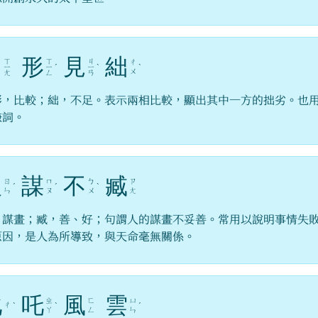
相
形
見
絀
ㄒ
ㄒ
ㄐ
ㄔ
ㄧ
ㄧ
ˊ
ㄧ
ˋ
ˋ
ㄨ
ㄤ
ㄥ
ㄢ
形，比較；絀，不足。表示兩相比較，顯出其中一方的拙劣。也
謙詞。
人
謀
不
臧
ㄖ
ㄇ
ㄅ
ㄗ
ˊ
ˊ
ˋ
ㄣ
ㄡ
ㄨ
ㄤ
，謀畫；臧，善、好；句謂人的謀畫不妥善。常用以說明事情失
原因，是人為所導致，與天命毫無關係。
叱
吒
風
雲
ㄓ
ㄈ
ㄩ
ㄔ
ˋ
ˋ
ˊ
ㄚ
ㄥ
ㄣ