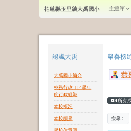
導覽列
跳至主內容區
花蓮縣玉里鎮大禹國小
主選單
花蓮縣玉里鎮大禹國小
頁尾區域
認識大禹
榮譽榜
左邊區域內容
上中
恭喜
大禹國小簡介
校務行政-114學年
主內
度行政組織
所有
本校概況
本校願景
搜尋：
學校位置圖