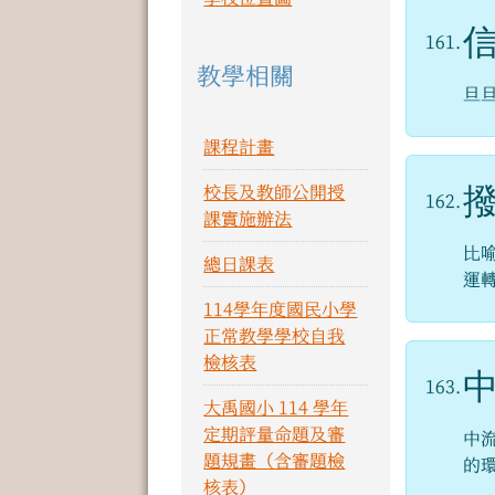
161.
教學相關
旦
課程計畫
校長及教師公開授
162.
課實施辦法
比
總日課表
運
114學年度國民小學
正常教學學校自我
檢核表
163.
大禹國小 114 學年
定期評量命題及審
中
題規畫（含審題檢
的
核表）