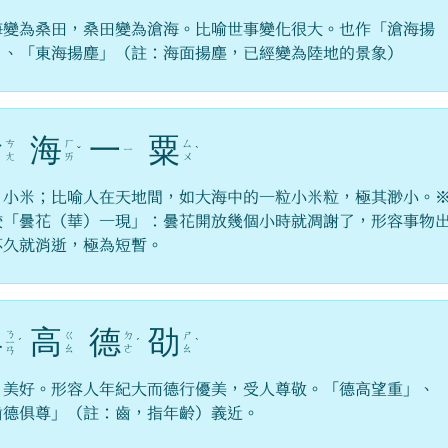
海變為桑田，桑田變為滄海。比喻世事變化很大。也作「滄海揚
」、「東海揚塵」（註：海面揚塵，已經變為陸地的景象）
滄
海
一
粟
ㄘ
ㄏ
ㄙ
ㄧ
ˇ
ˋ
ㄤ
ㄞ
ㄨ
，小米；比喻人在天地間，如大海中的一粒小米粒，極其渺小。
較「曇花（華）一現」：曇花開放幾個小時就凋謝了，形容事物
不久就消逝，極為短暫。
年
高
德
劭
ㄋ
ㄍ
ㄉ
ㄕ
ㄧ
ˊ
ˊ
ˋ
ㄠ
ㄜ
ㄠ
ㄢ
，美好。形容人年紀大而德行優美，受人尊敬。「德高望重」、
齒德俱尊」（註：齒，指年齡）義近。