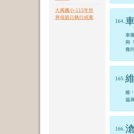
大禹國小-115年世
界母語日執行成果
164.
車
與
像
165.
維
逼
166.