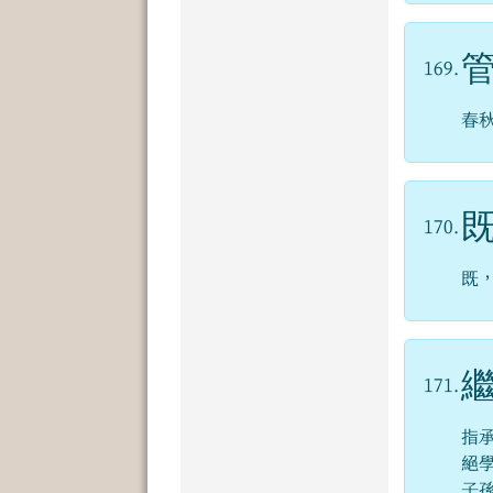
169.
春
170.
既
171.
指
絕
子