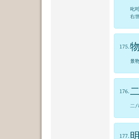
叱
右
175.
景
176.
二
177.