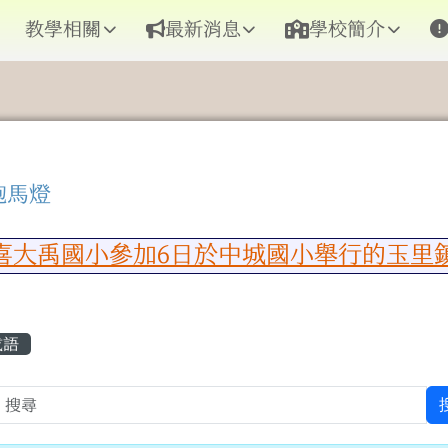
教學相關
最新消息
學校簡介
跑馬燈
區域內容
大禹國小參加6日於中城國小舉行的玉里鎮
容區域
成語