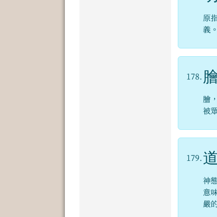
原
義
178.
膾
被
179.
神
意
嚴