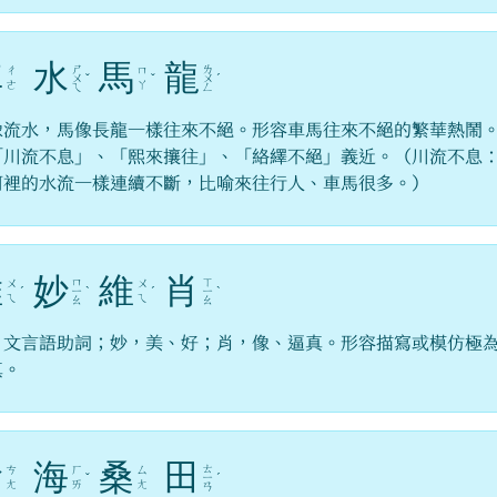
車
水
馬
龍
ㄕ
ㄌ
ㄔ
ㄇ
ㄨ
ˇ
ˇ
ㄨ
ˊ
ㄜ
ㄚ
ㄟ
ㄥ
像流水，馬像長龍一樣往來不絕。形容車馬往來不絕的繁華熱鬧
「川流不息」、「熙來攘往」、「絡繹不絕」義近。（川流不息
河裡的水流一樣連續不斷，比喻來往行人、車馬很多。）
維
妙
維
肖
ㄇ
ㄒ
ㄨ
ㄨ
ˊ
ㄧ
ˋ
ˊ
ㄧ
ˋ
ㄟ
ㄟ
ㄠ
ㄠ
，文言語助詞；妙，美、好；肖，像、逼真。形容描寫或模仿極
真。
滄
海
桑
田
ㄊ
ㄘ
ㄏ
ㄙ
ˇ
ㄧ
ˊ
ㄤ
ㄞ
ㄤ
ㄢ