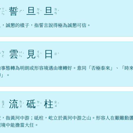
信
誓
旦
旦
ㄒ
ㄉ
ㄉ
ㄕ
ㄧ
ˋ
ˋ
ˋ
ˋ
ㄢ
ㄢ
ㄣ
旦，誠懇的樣子，指誓言說得極為誠懇可信。
撥
雲
見
日
ㄐ
ㄅ
ㄩ
ㄖ
ˊ
ㄧ
ˋ
ˋ
ㄛ
ㄣ
ㄢ
喻事態轉為明朗或形容境遇由壞轉好。意同「否極泰來」、「時
轉」。
中
流
砥
柱
ㄓ
ㄌ
ㄉ
ㄓ
ㄨ
ㄧ
ˊ
ˇ
ˋ
ㄧ
ㄨ
ㄥ
ㄡ
流，指黃河中游；砥柱，屹立於黃河中游之山。形容人在艱難動
環境中能擔當大任。