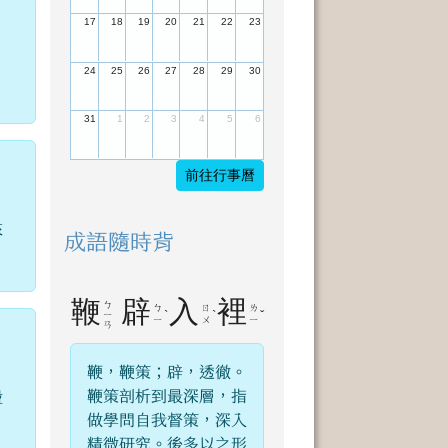
17
18
19
20
21
22
23
24
25
26
27
28
29
30
31
1
2
3
4
5
6
前往行事曆
來
成語隨時背
鞭
辟
入
裡
ㄅ
ㄅ
ㄖ
ㄌ
ˋ
ˋ
ˇ
ㄧ
ㄧ
ㄨ
ㄧ
ㄢ
鞭，鞭策；辟，透徹。
鞭策剖析到最深層，指
盪
做學問自我督策，深入
精微研究。後多以之形