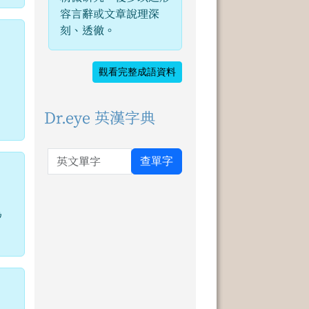
容言辭或文章說理深
刻、透徹。
觀看完整成語資料
。
：
Dr.eye 英漢字典
英文單字
查單字
為