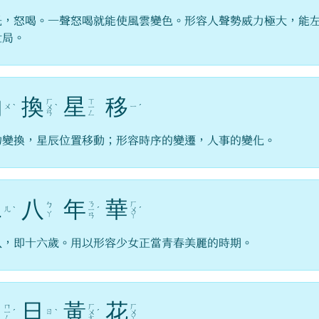
吒，怒喝。一聲怒喝就能使風雲變色。形容人聲勢威力極大，能
世局。
物
換
星
移
ㄏ
ㄒ
ㄨ
ㄧ
ˋ
ㄨ
ˋ
ㄧ
ˊ
ㄢ
ㄥ
物變換，星辰位置移動；形容時序的變遷，人事的變化。
二
八
年
華
ㄋ
ㄏ
ㄅ
ㄦ
ˋ
ㄧ
ˊ
ㄨ
ˊ
ㄚ
ㄢ
ㄚ
八，即十六歲。用以形容少女正當青春美麗的時期。
明
日
黃
花
ㄇ
ㄏ
ㄏ
ㄖ
ㄧ
ˊ
ˋ
ㄨ
ˊ
ㄨ
ㄥ
ㄤ
ㄚ