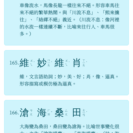
車像流水，馬像長龍一樣往來不絕。形容車馬往
來不絕的繁華熱鬧。與「川流不息」、「熙來攘
往」、「絡繹不絕」義近。（川流不息：像河裡
的水流一樣連續不斷，比喻來往行人、車馬很
多。）
維
妙
維
肖
ㄇ
ㄒ
ㄨ
ㄨ
165.
ˊ
ㄧ
ˋ
ˊ
ㄧ
ˋ
ㄟ
ㄟ
ㄠ
ㄠ
維，文言語助詞；妙，美、好；肖，像、逼真。
形容描寫或模仿極為逼真。
滄
海
桑
田
ㄊ
ㄘ
ㄏ
ㄙ
166.
ˇ
ㄧ
ˊ
ㄤ
ㄞ
ㄤ
ㄢ
大海變為桑田，桑田變為滄海。比喻世事變化很