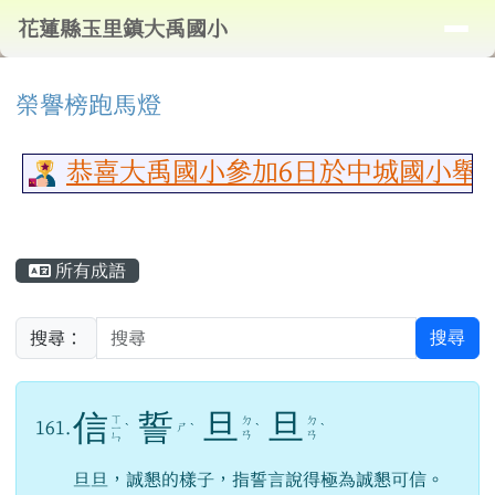
導覽列
花蓮縣玉里鎮大禹國小
跳至主內容區
花蓮縣玉里鎮大禹國小
頁尾區域
⏸
上中區域內容
榮譽榜跑馬燈
恭喜大禹國小參加6日於中城國小舉行
主內容區域
所有成語
搜尋
搜尋：
信
誓
旦
旦
ㄒ
ㄉ
ㄉ
161.
ㄕ
ㄧ
ˋ
ˋ
ˋ
ˋ
ㄢ
ㄢ
ㄣ
旦旦，誠懇的樣子，指誓言說得極為誠懇可信。