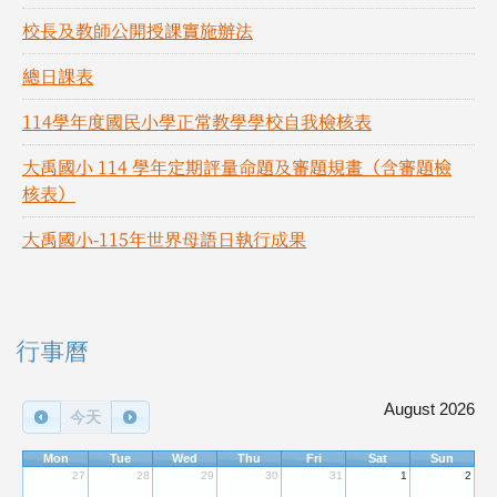
校長及教師公開授課實施辦法
總日課表
114學年度國民小學正常教學學校自我檢核表
大禹國小 114 學年定期評量命題及審題規畫（含審題檢
核表）
大禹國小-115年世界母語日執行成果
右邊區域內容
行事曆
August 2026
今天
Mon
Tue
Wed
Thu
Fri
Sat
Sun
27
28
29
30
31
1
2