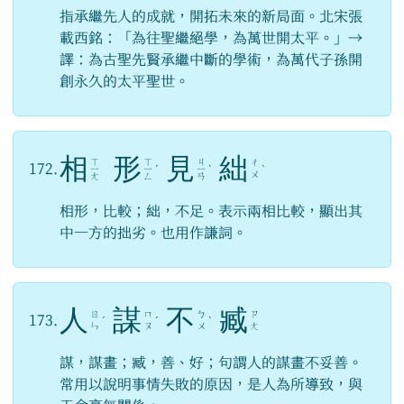
指承繼先人的成就，開拓未來的新局面。北宋張
載西銘：「為往聖繼絕學，為萬世開太平。」→
譯：為古聖先賢承繼中斷的學術，為萬代子孫開
創永久的太平聖世。
相
形
見
絀
ㄒ
ㄒ
ㄐ
ㄔ
172.
ㄧ
ㄧ
ˊ
ㄧ
ˋ
ˋ
ㄨ
ㄤ
ㄥ
ㄢ
相形，比較；絀，不足。表示兩相比較，顯出其
中一方的拙劣。也用作謙詞。
人
謀
不
臧
ㄖ
ㄇ
ㄅ
ㄗ
173.
ˊ
ˊ
ˋ
ㄣ
ㄡ
ㄨ
ㄤ
謀，謀畫；臧，善、好；句謂人的謀畫不妥善。
常用以說明事情失敗的原因，是人為所導致，與