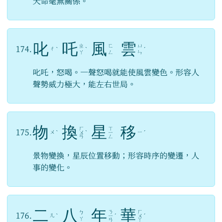
天命毫無關係。
叱
吒
風
雲
ㄓ
ㄈ
ㄩ
174.
ㄔ
ˋ
ˋ
ˊ
ㄚ
ㄥ
ㄣ
叱吒，怒喝。一聲怒喝就能使風雲變色。形容人
聲勢威力極大，能左右世局。
物
換
星
移
ㄏ
ㄒ
175.
ㄨ
ㄧ
ˋ
ㄨ
ˋ
ㄧ
ˊ
ㄢ
ㄥ
景物變換，星辰位置移動；形容時序的變遷，人
事的變化。
二
八
年
華
ㄋ
ㄏ
ㄅ
176.
ㄦ
ˋ
ㄧ
ˊ
ㄨ
ˊ
ㄚ
ㄢ
ㄚ