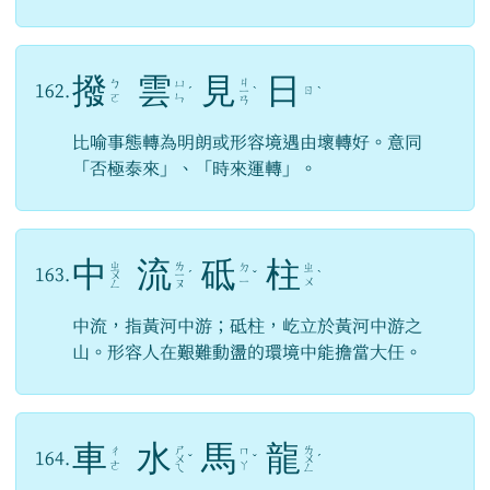
撥
雲
見
日
ㄐ
ㄅ
ㄩ
162.
ㄖ
ˊ
ㄧ
ˋ
ˋ
ㄛ
ㄣ
ㄢ
比喻事態轉為明朗或形容境遇由壞轉好。意同
「否極泰來」、「時來運轉」。
中
流
砥
柱
ㄓ
ㄌ
ㄉ
ㄓ
163.
ㄨ
ㄧ
ˊ
ˇ
ˋ
ㄧ
ㄨ
ㄥ
ㄡ
中流，指黃河中游；砥柱，屹立於黃河中游之
山。形容人在艱難動盪的環境中能擔當大任。
車
水
馬
龍
ㄕ
ㄌ
ㄔ
ㄇ
164.
ㄨ
ˇ
ˇ
ㄨ
ˊ
ㄜ
ㄚ
ㄟ
ㄥ