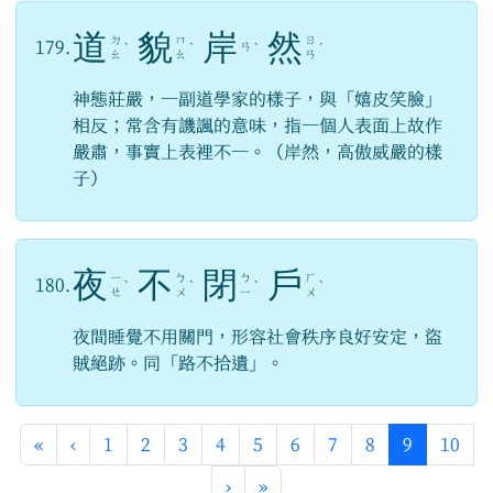
道
貌
岸
然
ㄉ
ㄇ
ㄖ
179.
ㄢ
ˋ
ˋ
ˋ
ˊ
ㄠ
ㄠ
ㄢ
神態莊嚴，一副道學家的樣子，與「嬉皮笑臉」
相反；常含有譏諷的意味，指一個人表面上故作
嚴肅，事實上表裡不一。（岸然，高傲威嚴的樣
子）
夜
不
閉
戶
ㄧ
ㄅ
ㄅ
ㄏ
180.
ˋ
ˋ
ˋ
ˋ
ㄝ
ㄨ
ㄧ
ㄨ
夜間睡覺不用關門，形容社會秩序良好安定，盜
賊絕跡。同「路不拾遺」。
第一頁
上一頁
(目前頁次
«
‹
1
2
3
4
5
6
7
8
9
10
下一頁
最後頁
›
»