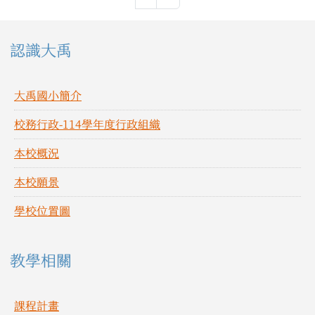
左邊區域內容
認識大禹
大禹國小簡介
校務行政-114學年度行政組織
本校概況
本校願景
學校位置圖
教學相關
課程計畫