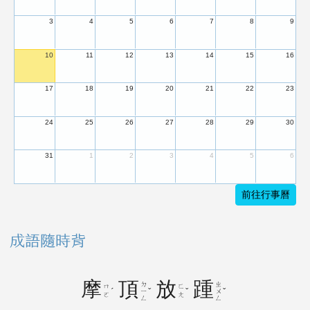
3
4
5
6
7
8
9
10
11
12
13
14
15
16
17
18
19
20
21
22
23
24
25
26
27
28
29
30
31
1
2
3
4
5
6
前往行事曆
成語隨時背
摩
頂
放
踵
ㄉ
ㄓ
ㄇ
ㄈ
ˊ
ˇ
ˇ
ˇ
ㄧ
ㄨ
ㄛ
ㄤ
ㄥ
ㄥ