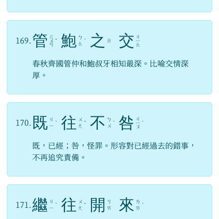
管
鮑
之
交
ㄍ
ㄐ
ㄅ
169.
ㄓ
ㄨ
ˇ
ˋ
ㄧ
ㄠ
ㄢ
ㄠ
春秋齊國管仲和鮑叔牙相知最深。比喻交情深
厚。
既
往
不
咎
ㄐ
ㄐ
ㄨ
ㄅ
170.
ˋ
ˇ
ˋ
ㄧ
ˋ
ㄧ
ㄤ
ㄨ
ㄡ
既，已經；咎，怪罪。形容對已經過去的錯事，
不再追究責備。
繼
往
開
來
ㄐ
ㄨ
ㄎ
ㄌ
171.
ˋ
ˇ
ˊ
ㄧ
ㄤ
ㄞ
ㄞ