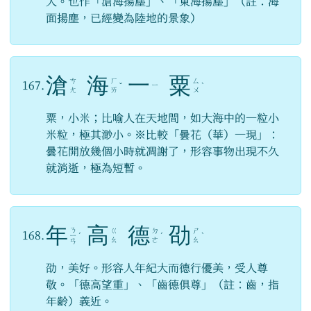
大。也作「滄海揚塵」、「東海揚塵」（註：海
面揚塵，已經變為陸地的景象）
滄
海
一
粟
ㄘ
ㄏ
ㄙ
167.
ㄧ
ˇ
ˋ
ㄤ
ㄞ
ㄨ
粟，小米；比喻人在天地間，如大海中的一粒小
米粒，極其渺小。※比較「曇花（華）一現」：
曇花開放幾個小時就凋謝了，形容事物出現不久
就消逝，極為短暫。
年
高
德
劭
ㄋ
ㄍ
ㄉ
ㄕ
168.
ㄧ
ˊ
ˊ
ˋ
ㄠ
ㄜ
ㄠ
ㄢ
劭，美好。形容人年紀大而德行優美，受人尊
敬。「德高望重」、「齒德俱尊」（註：齒，指
年齡）義近。