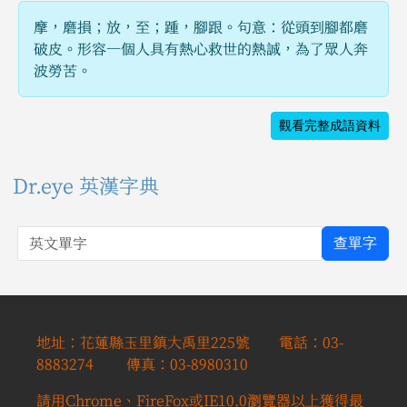
摩，磨損；放，至；踵，腳跟。句意：從頭到腳都磨
破皮。形容一個人具有熱心救世的熱誠，為了眾人奔
波勞苦。
觀看完整成語資料
Dr.eye 英漢字典
英文單字
查單字
地址：花蓮縣玉里鎮大禹里225號 電話：03-
8883274 傳真：03-8980310
請用Chrome、FireFox或IE10.0瀏覽器以上獲得最