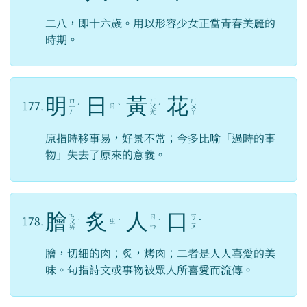
二八，即十六歲。用以形容少女正當青春美麗的
時期。
明
日
黃
花
ㄇ
ㄏ
ㄏ
177.
ㄖ
ㄧ
ˊ
ˋ
ㄨ
ˊ
ㄨ
ㄥ
ㄤ
ㄚ
原指時移事易，好景不常；今多比喻「過時的事
物」失去了原來的意義。
膾
炙
人
口
ㄎ
ㄖ
ㄎ
178.
ㄓ
ㄨ
ˋ
ˋ
ˊ
ˇ
ㄣ
ㄡ
ㄞ
膾，切細的肉；炙，烤肉；二者是人人喜愛的美
味。句指詩文或事物被眾人所喜愛而流傳。