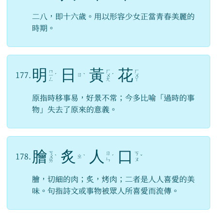
二八，即十六歲。用以形容少女正當青春美麗的
時期。
明
日
黃
花
ㄇ
ㄏ
ㄏ
177.
ㄖ
ㄧ
ˊ
ˋ
ㄨ
ˊ
ㄨ
ㄥ
ㄤ
ㄚ
原指時移事易，好景不常；今多比喻「過時的事
物」失去了原來的意義。
膾
炙
人
口
ㄎ
ㄖ
ㄎ
178.
ㄓ
ㄨ
ˋ
ˋ
ˊ
ˇ
ㄣ
ㄡ
ㄞ
膾，切細的肉；炙，烤肉；二者是人人喜愛的美
味。句指詩文或事物被眾人所喜愛而流傳。