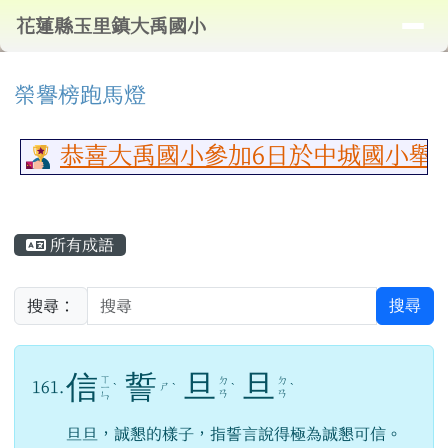
導覽列
花蓮縣玉里鎮大禹國小
跳至主內容區
花蓮縣玉里鎮大禹國小
頁尾區域
⏸
上中區域內容
榮譽榜跑馬燈
恭喜大禹國小參加6日於中城國小舉行
主內容區域
所有成語
搜尋
搜尋：
信
誓
旦
旦
ㄒ
ㄉ
ㄉ
161.
ㄕ
ㄧ
ˋ
ˋ
ˋ
ˋ
ㄢ
ㄢ
ㄣ
旦旦，誠懇的樣子，指誓言說得極為誠懇可信。