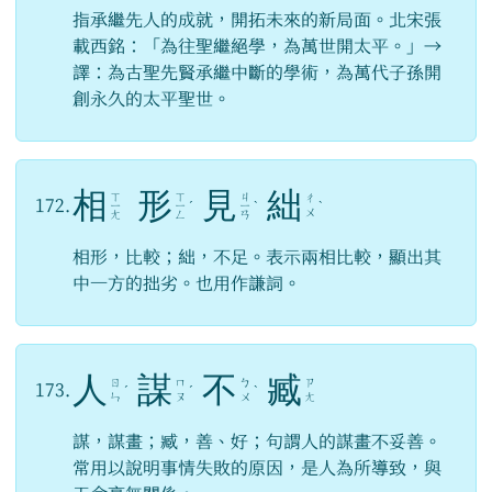
指承繼先人的成就，開拓未來的新局面。北宋張
載西銘：「為往聖繼絕學，為萬世開太平。」→
譯：為古聖先賢承繼中斷的學術，為萬代子孫開
創永久的太平聖世。
相
形
見
絀
ㄒ
ㄒ
ㄐ
ㄔ
172.
ㄧ
ㄧ
ˊ
ㄧ
ˋ
ˋ
ㄨ
ㄤ
ㄥ
ㄢ
相形，比較；絀，不足。表示兩相比較，顯出其
中一方的拙劣。也用作謙詞。
人
謀
不
臧
ㄖ
ㄇ
ㄅ
ㄗ
173.
ˊ
ˊ
ˋ
ㄣ
ㄡ
ㄨ
ㄤ
謀，謀畫；臧，善、好；句謂人的謀畫不妥善。
常用以說明事情失敗的原因，是人為所導致，與