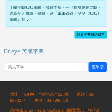
比喻平時默默無聞，潛藏才華，一旦有機會施展時，
果真令人驚訝、佩服。與「庸庸碌碌、沒沒（默默）
無聞」相反。
觀看完整成語資料
Dr.eye 英漢字典
英文單字
查單字
地址：花蓮縣玉里鎮大禹里225號 電話：03-
8883274 傳真：03-8980310
請用Chrome、FireFox或IE10.0瀏覽器以上獲得最