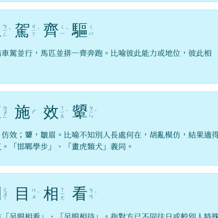
並
駕
齊
驅
ㄅ
ㄐ
ㄑ
ㄑ
ㄧ
ˋ
ㄧ
ˋ
ˊ
ㄧ
ㄩ
ㄥ
ㄚ
指車駕並行，馬匹並排一齊奔跑。比喻彼此能力或地位，彼此相
。
東
施
效
顰
ㄉ
ㄒ
ㄆ
ㄕ
ㄨ
ㄧ
ˋ
ㄧ
ˊ
ㄥ
ㄠ
ㄣ
，仿效；顰，皺眉。比喻不知別人長處何在，胡亂模仿，結果適
反。「邯鄲學步」、「畫虎類犬」義同。
刮
目
相
看
ㄍ
ㄒ
ㄇ
ㄎ
ㄨ
ˋ
ㄧ
ˋ
ㄨ
ㄢ
ㄚ
ㄤ
作「另眼相看」、「另眼相待」。指對方已不同往日或較別人特