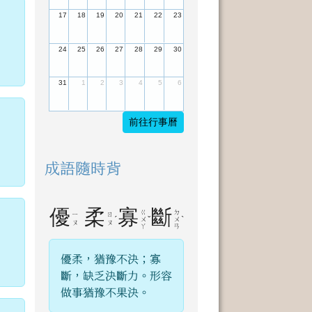
17
18
19
20
21
22
23
24
25
26
27
28
29
30
31
1
2
3
4
5
6
前往行事曆
成語隨時背
優
柔
寡
斷
ㄍ
ㄉ
ㄧ
ㄖ
ˊ
ˇ
ˋ
ㄨ
ㄨ
ㄡ
ㄡ
ㄚ
ㄢ
優柔，猶豫不決；寡
斷，缺乏決斷力。形容
做事猶豫不果決。