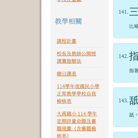
141.
教學相關
比
課程計畫
校長及教師公開授
142.
課實施辦法
指
總日課表
114學年度國民小學
正常教學學校自我
143.
檢核表
大禹國小 114 學年
舐
定期評量命題及審
題規畫（含審題檢
核表）