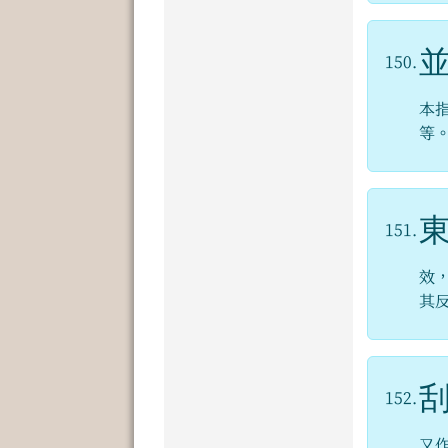
150.
本
等
151.
效
其
152.
又