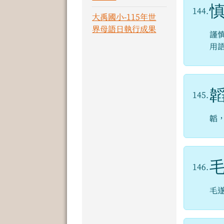
144.
大禹國小-115年世
界母語日執行成果
謹
用
145.
韜
146.
毛