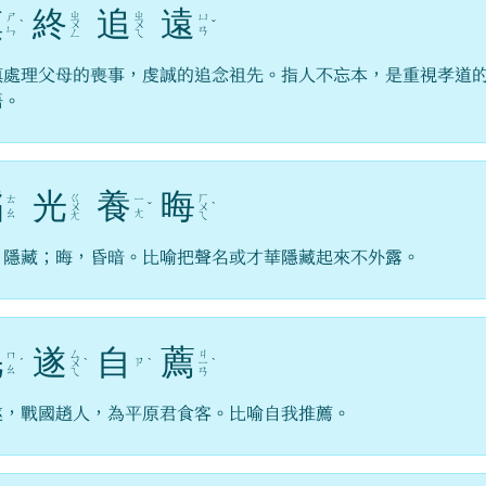
慎
終
追
遠
ㄓ
ㄓ
ㄕ
ㄩ
ˋ
ㄨ
ㄨ
ˇ
ㄣ
ㄢ
ㄥ
ㄟ
慎處理父母的喪事，虔誠的追念祖先。指人不忘本，是重視孝道
語。
韜
光
養
晦
ㄍ
ㄏ
ㄊ
ㄧ
ㄨ
ˇ
ㄨ
ˋ
ㄠ
ㄤ
ㄤ
ㄟ
，隱藏；晦，昏暗。比喻把聲名或才華隱藏起來不外露。
毛
遂
自
薦
ㄙ
ㄐ
ㄇ
ㄗ
ˊ
ㄨ
ˋ
ˋ
ㄧ
ˋ
ㄠ
ㄟ
ㄢ
遂，戰國趙人，為平原君食客。比喻自我推薦。