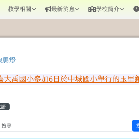
教學相關
最新消息
學校簡介
跑馬燈
區域內容
大禹國小參加6日於中城國小舉行的玉里鎮
容區域
成語