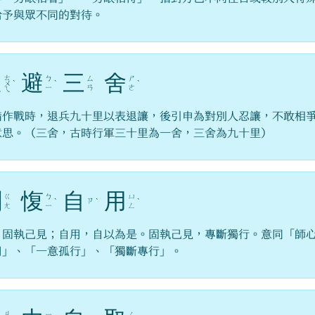
給予與眾不同的對待。
退
避
三
舍
ㄊ
ㄅ
ㄙ
ㄕ
ㄨ
ˋ
ˋ
ˋ
ㄧ
ㄢ
ㄜ
ㄟ
指作戰時，退兵九十里以表退讓，後引申為對別人忍讓，不敢相
意思。（三舍，古時行軍三十里為一舍，三舍為九十里）
剛
愎
自
用
ㄍ
ㄅ
ㄩ
ㄗ
ˋ
ˋ
ˋ
ㄤ
ㄧ
ㄥ
，固執己見；自用，自以為是。固執己見，專斷獨行。意同「師
用」、「一意孤行」、「獨斷專行」。
ㄐ
ㄧ
ㄑ