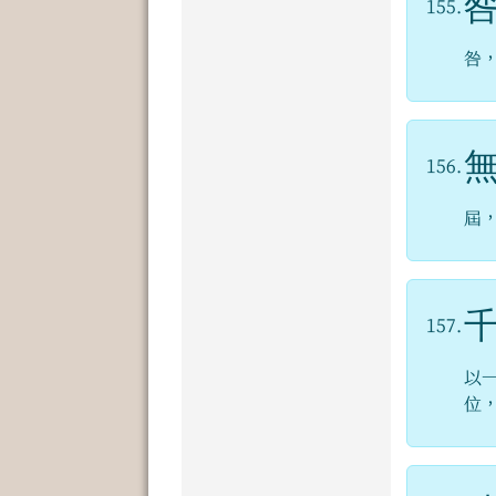
155.
咎
156.
屆
157.
以
位