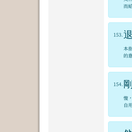
而
153.
本
的
154.
愎
自