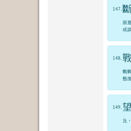
147.
原
或
148.
戰
態
149.
及