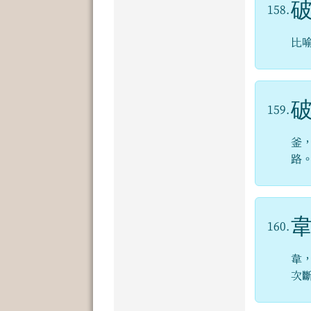
158.
比
159.
釜
路
160.
韋
次