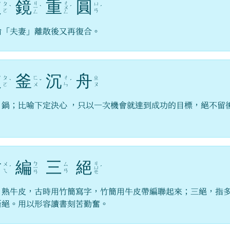
破
鏡
重
圓
ㄐ
ㄔ
ㄆ
ㄩ
ˋ
ㄧ
ˋ
ㄨ
ˊ
ˊ
ㄛ
ㄢ
ㄥ
ㄥ
喻「夫妻」離散後又再復合。
破
釜
沉
舟
ㄆ
ㄈ
ㄔ
ㄓ
ˋ
ˇ
ˊ
ㄛ
ㄨ
ㄣ
ㄡ
，鍋；比喻下定決心 ，只以一次機會就達到成功的目標，絕不留
。
韋
編
三
絕
ㄅ
ㄐ
ㄨ
ㄙ
ˊ
ㄧ
ㄩ
ˊ
ㄟ
ㄢ
ㄢ
ㄝ
，熟牛皮，古時用竹簡寫字，竹簡用牛皮帶編聯起來；三絕，指
斷絕。用以形容讀書刻苦勤奮。