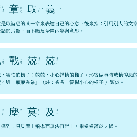
斷
章
取
義
ㄉ
ㄓ
ㄑ
ㄧ
ㄨ
ˋ
ˇ
ˋ
ㄤ
ㄩ
ㄢ
意是取詩經的某一章來表達自己的心意。後來指：引用別人的文
談話的片斷，而不顧及全篇內容與意思。
戰
戰
兢
兢
ㄐ
ㄐ
ㄓ
ㄓ
ˋ
ˋ
ㄧ
ㄧ
ㄢ
ㄢ
ㄥ
ㄥ
戰，害怕的樣子；兢兢，小心謹慎的樣子。形容做事時戒慎惶恐
度。與「兢兢業業」（註：業業，警惕小心的樣子 ）類似。
望
塵
莫
及
ㄨ
ㄔ
ㄇ
ㄐ
ˋ
ˊ
ˋ
ˊ
ㄤ
ㄣ
ㄛ
ㄧ
，達到；只見塵土飛揚而無法再趕上，指遠遠落於人後。