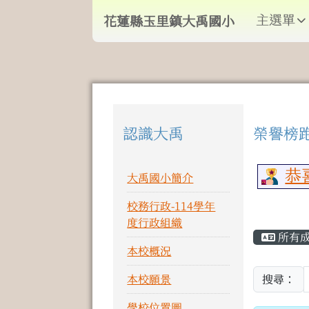
導覽列
跳至主內容區
花蓮縣玉里鎮大禹國小
主選單
花蓮縣玉里鎮大禹國小
頁尾區域
認識大禹
榮譽榜
左邊區域內容
上中
恭喜
大禹國小簡介
校務行政-114學年
主內
度行政組織
所有
本校概況
本校願景
搜尋：
學校位置圖