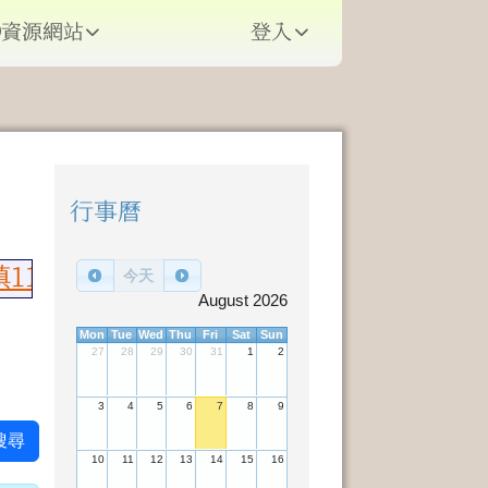
資源網站
登入
⏸
行事曆
右邊區域內容
115年語文競賽榮獲佳績，國語朗讀國小
今天
August 2026
Mon
Tue
Wed
Thu
Fri
Sat
Sun
27
28
29
30
31
1
2
3
4
5
6
7
8
9
搜尋
10
11
12
13
14
15
16