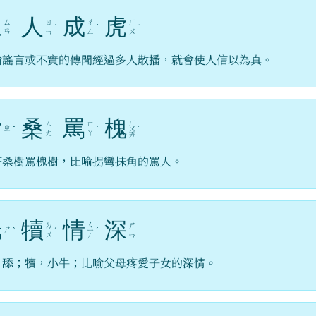
三
人
成
虎
ㄙ
ㄖ
ㄔ
ㄏ
ˊ
ˊ
ˇ
ㄢ
ㄣ
ㄥ
ㄨ
喻謠言或不實的傳聞經過多人散播，就會使人信以為真。
指
桑
罵
槐
ㄏ
ㄙ
ㄇ
ㄓ
ˇ
ˋ
ㄨ
ˊ
ㄤ
ㄚ
ㄞ
著桑樹罵槐樹，比喻拐彎抹角的罵人。
舐
犢
情
深
ㄑ
ㄉ
ㄕ
ㄕ
ˋ
ˊ
ㄧ
ˊ
ㄨ
ㄣ
ㄥ
，舔；犢，小牛；比喻父母疼愛子女的深情。