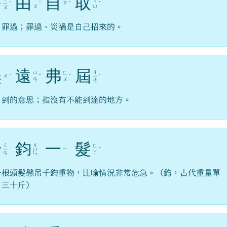
咎
由
自
取
ㄗ
ㄧ
ˋ
ˊ
ˋ
ˇ
ㄡ
ㄩ
ㄡ
，罪過；罪過、災禍是自己招來的。
無
遠
弗
屆
ㄐ
ㄩ
ㄈ
ㄨ
ˊ
ˇ
ˊ
ㄧ
ˋ
ㄢ
ㄨ
ㄝ
，到的意思；指沒有不能到達的地方。
千
鈞
一
髮
ㄑ
ㄐ
ㄈ
ㄧ
ㄧ
ㄩ
ˇ
ㄚ
ㄢ
ㄣ
一根頭髮懸吊千鈞重物，比喻情況非常危急。（鈞，古代重量單
，三十斤）