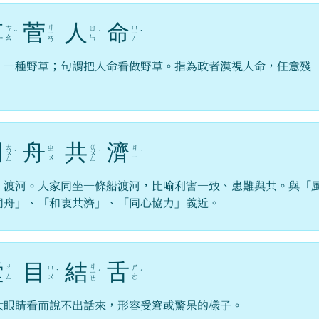
草
菅
人
命
ㄐ
ㄇ
ㄘ
ㄖ
ˇ
ㄧ
ˊ
ㄧ
ˋ
ㄠ
ㄣ
ㄢ
ㄥ
，一種野草；句謂把人命看做野草。指為政者漠視人命，任意殘
。
同
舟
共
濟
ㄊ
ㄍ
ㄓ
ㄐ
ㄨ
ˊ
ㄨ
ˋ
ˋ
ㄡ
ㄧ
ㄥ
ㄥ
，渡河。大家同坐一條船渡河，比喻利害一致、患難與共。與「
同舟」、「和衷共濟」、「同心協力」義近。
瞠
目
結
舌
ㄐ
ㄔ
ㄇ
ㄕ
ˋ
ㄧ
ˊ
ˊ
ㄥ
ㄨ
ㄜ
ㄝ
大眼睛看而說不出話來，形容受窘或驚呆的樣子。