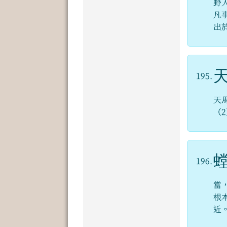
野
凡
出
195.
天
（
196.
當
根
近