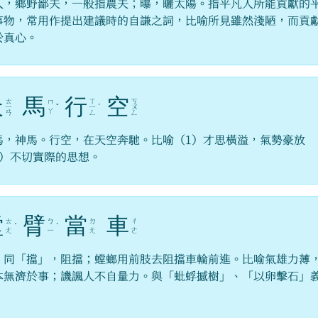
人，鄉野鄙夫，一般指農夫；曝，曬太陽。指平凡人所能貢獻的
事物，常用作提出建議時的自謙之詞，比喻所見雖然淺陋，而貢
於真心。
天
馬
行
空
ㄊ
ㄒ
ㄎ
ㄇ
ㄧ
ˇ
ㄧ
ˊ
ㄨ
ㄚ
ㄢ
ㄥ
ㄥ
馬，神馬。行空，在天空奔馳。比喻（1）才思橫溢，氣勢豪放
2）不切實際的思想。
螳
臂
當
車
ㄊ
ㄅ
ㄉ
ㄔ
ˊ
ˋ
ㄤ
ㄧ
ㄤ
ㄜ
，同「擋」，阻擋；螳螂用前肢去阻擋車輪前進。比喻氣雄力薄
本無濟於事；譏諷人不自量力。與「蚍蜉撼樹」、「以卵擊石」
。