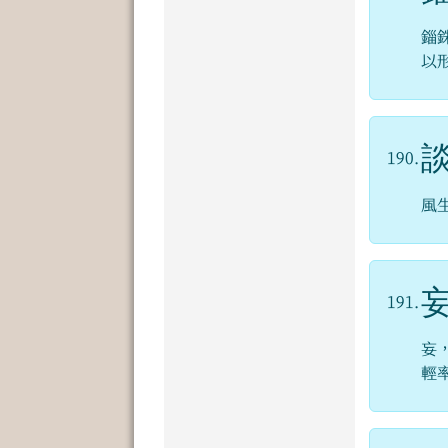
錙
以
190.
風
191.
妄
輕