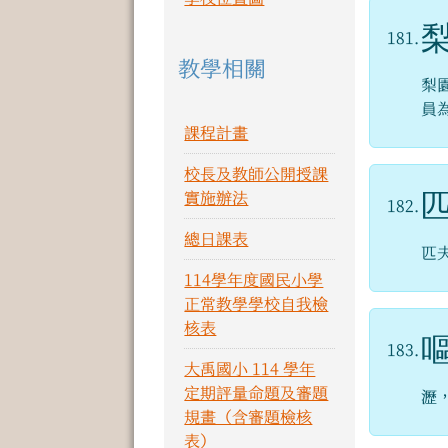
181.
教學相關
梨
員
課程計畫
校長及教師公開授課
實施辦法
182.
總日課表
匹
114學年度國民小學
正常教學學校自我檢
核表
183.
大禹國小 114 學年
定期評量命題及審題
瀝
規畫（含審題檢核
表）