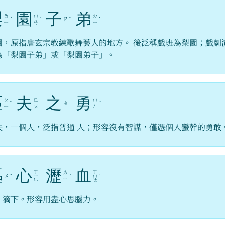
梨
園
子
弟
ㄌ
ㄩ
ㄉ
ㄗ
ˊ
ˊ
ˇ
ˋ
ㄧ
ㄢ
ㄧ
園，原指唐玄宗教練歌舞藝人的地方。 後泛稱戲班為梨園；戲劇
為「梨園子弟」或「梨園弟子」。
匹
夫
之
勇
ㄆ
ㄈ
ㄩ
ㄓ
ˇ
ˇ
ㄧ
ㄨ
ㄥ
夫，一個人，泛指普通 人；形容沒有智謀，僅憑個人蠻幹的勇敢
嘔
心
瀝
血
ㄒ
ㄒ
ㄌ
ㄡ
ˇ
ㄧ
ˋ
ㄩ
ˋ
ㄧ
ㄣ
ㄝ
，滴下。形容用盡心思腦力。