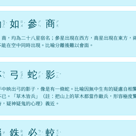
動
如
參
商
ㄉ
ㄖ
ㄕ
ㄕ
ㄨ
ˋ
ˊ
ㄨ
ㄣ
ㄤ
ㄥ
、商，均為二十八星宿名；參星出現在西方，商星出現在東方，
不能在空中同時出現。比喻分離後難以會面。
杯
弓
蛇
影
ㄍ
ㄅ
ㄕ
ㄧ
ㄨ
ˊ
ˇ
ㄟ
ㄜ
ㄥ
ㄥ
杯中映出弓的影子，像是有一條蛇。比喻因無中生有的疑慮自相
不已。「草木皆兵」（註：把山上的草木都當作敵兵，形容極度
時，疑神疑鬼的心理）義近。
錙
銖
必
較
ㄐ
ㄓ
ㄅ
ㄗ
ˋ
ㄧ
ˋ
ㄨ
ㄧ
ㄠ