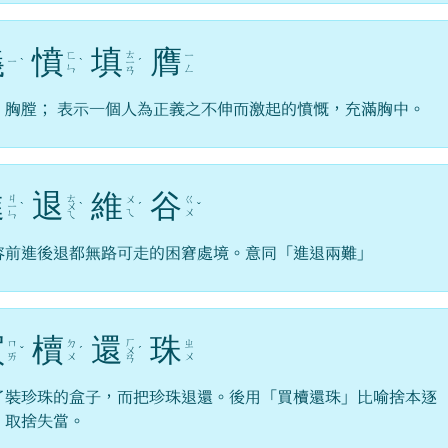
義
憤
填
膺
ㄊ
ㄈ
ㄧ
ㄧ
ˋ
ˋ
ㄧ
ˊ
ㄣ
ㄥ
ㄢ
，胸膛； 表示一個人為正義之不伸而激起的憤慨，充滿胸中。
進
退
維
谷
ㄐ
ㄊ
ㄨ
ㄍ
ㄧ
ˋ
ㄨ
ˋ
ˊ
ˇ
ㄟ
ㄨ
ㄣ
ㄟ
容前進後退都無路可走的困窘處境。意同「進退兩難」
買
櫝
還
珠
ㄏ
ㄇ
ㄉ
ㄓ
ˇ
ˊ
ㄨ
ˊ
ㄞ
ㄨ
ㄨ
ㄢ
了裝珍珠的盒子，而把珍珠退還。後用「買櫝還珠」比喻捨本逐
，取捨失當。