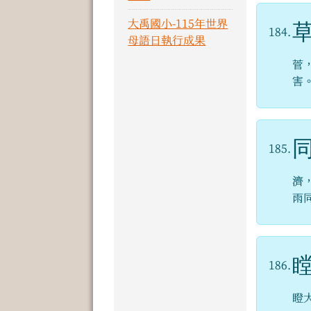
大禹國小-115年世界
184.
母語日執行成果
菅
害
185.
濟
雨
186.
瞪