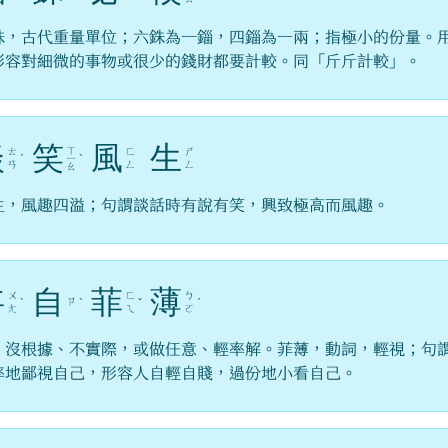
銖，古代重量單位；六銖為一錙，四錙為一兩；指極小的份量。
形容對細微的事物或很少的錢財都要計較。同「斤斤計較」。
談
笑
風
生
ㄒ
ㄊ
ㄈ
ㄕ
ˊ
ㄧ
ˋ
ㄢ
ㄥ
ㄥ
ㄠ
生，風趣四溢；句謂談話時有說有笑，興致極高而風趣。
妄
自
菲
薄
ㄨ
ㄈ
ㄅ
ㄗ
ˋ
ˋ
ˇ
ˊ
ㄤ
ㄟ
ㄛ
，沒根據、不實際，或做任意、輕率解。菲薄，動詞，輕視；句
率地鄙視自己，形容人自輕自賤，過份地小看自己。