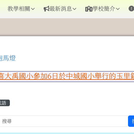
教學相關
最新消息
學校簡介
跑馬燈
區域內容
大禹國小參加6日於中城國小舉行的玉里鎮
容區域
成語