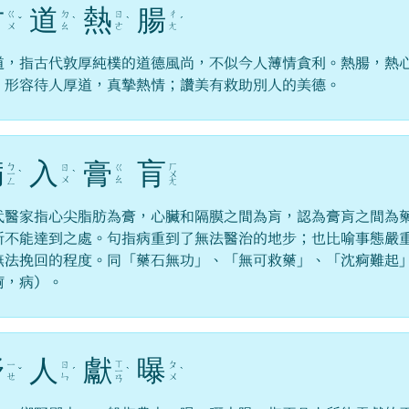
古
道
熱
腸
ㄍ
ㄉ
ㄖ
ㄔ
ˇ
ˋ
ˋ
ˊ
ㄨ
ㄠ
ㄜ
ㄤ
道，指古代敦厚純樸的道德風尚，不似今人薄情貪利。熱腸，熱
。形容待人厚道，真摯熱情；讚美有救助別人的美德。
病
入
膏
肓
ㄅ
ㄏ
ㄖ
ㄍ
ㄧ
ˋ
ˋ
ㄨ
ㄨ
ㄠ
ㄥ
ㄤ
代醫家指心尖脂肪為膏，心臟和隔膜之間為肓，認為膏肓之間為
所不能達到之處。句指病重到了無法醫治的地步；也比喻事態嚴
無法挽回的程度。同「藥石無功」、「無可救藥」、「沈痾難起
痾，病）。
野
人
獻
曝
ㄒ
ㄧ
ㄖ
ㄆ
ˇ
ˊ
ㄧ
ˋ
ˋ
ㄝ
ㄣ
ㄨ
ㄢ