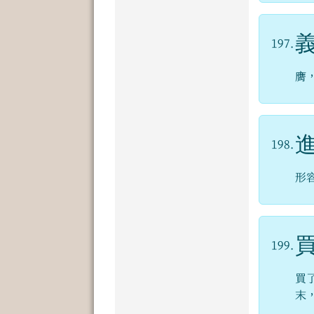
197.
膺
198.
形
199.
買
末