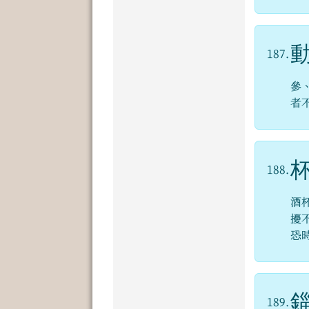
187.
參
者
188.
酒
擾
恐
189.