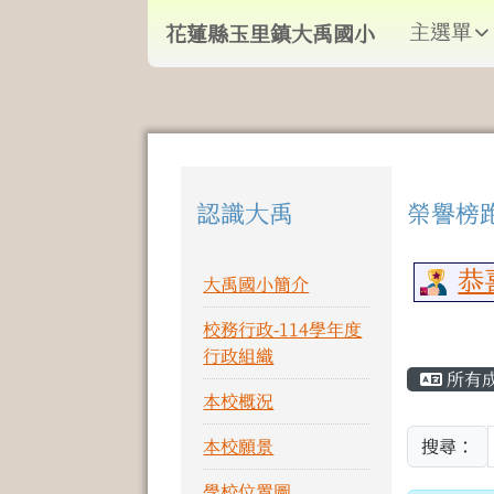
導覽列
跳至主內容區
花蓮縣玉里鎮大禹國小
主選單
花蓮縣玉里鎮大禹國小
頁尾區域
認識大禹
榮譽榜
左邊區域內容
上中
恭喜
大禹國小簡介
校務行政-114學年度
主內
行政組織
所有
本校概況
本校願景
搜尋：
學校位置圖