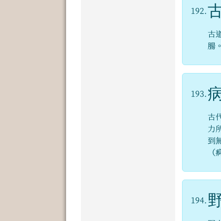
192.
古
腸
193.
古
力
到
（
194.