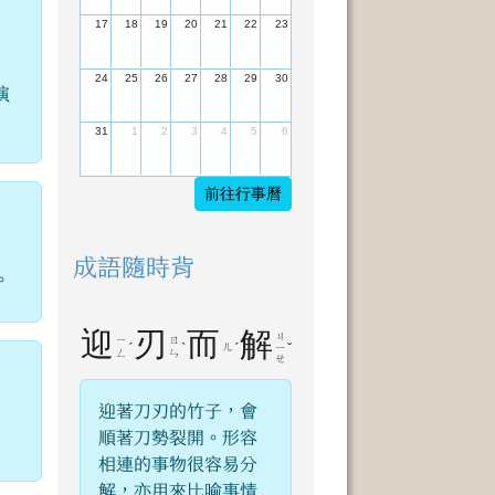
17
18
19
20
21
22
23
24
25
26
27
28
29
30
演
31
1
2
3
4
5
6
前往行事曆
成語隨時背
。
迎
刃
而
解
ㄐ
ㄧ
ㄖ
ˊ
ˋ
ㄦ
ˊ
ˇ
ㄧ
ㄥ
ㄣ
ㄝ
迎著刀刃的竹子，會
順著刀勢裂開。形容
相連的事物很容易分
解，亦用來比喻事情