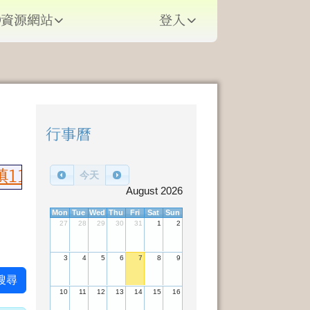
資源網站
登入
⏸
行事曆
右邊區域內容
115年語文競賽榮獲佳績，國語朗讀國小
今天
August 2026
Mon
Tue
Wed
Thu
Fri
Sat
Sun
27
28
29
30
31
1
2
3
4
5
6
7
8
9
搜尋
10
11
12
13
14
15
16